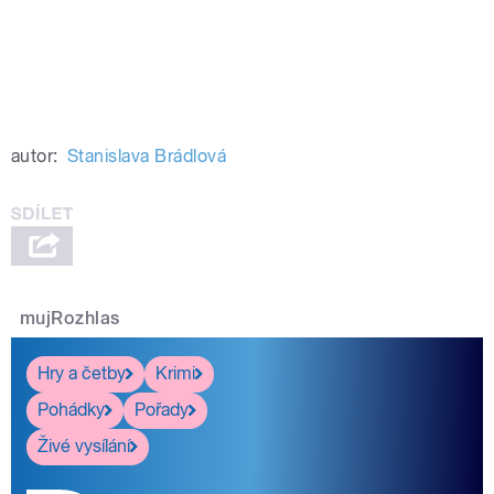
autor:
Stanislava Brádlová
mujRozhlas
Hry a četby
Krimi
Pohádky
Pořady
Živé vysílání