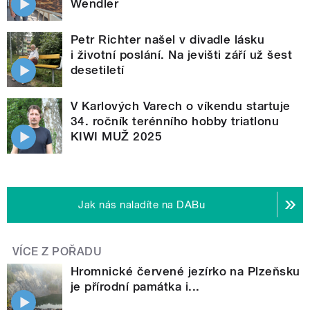
Wendler
Petr Richter našel v divadle lásku
i životní poslání. Na jevišti září už šest
desetiletí
V Karlových Varech o víkendu startuje
34. ročník terénního hobby triatlonu
KIWI MUŽ 2025
Jak nás naladíte na DABu
VÍCE Z POŘADU
Hromnické červené jezírko na Plzeňsku
je přírodní památka i...