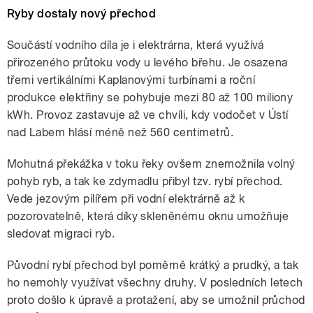
Ryby dostaly nový přechod
Součástí vodního díla je i elektrárna, která využívá
přirozeného průtoku vody u levého břehu. Je osazena
třemi vertikálními Kaplanovými turbínami a roční
produkce elektřiny se pohybuje mezi 80 až 100 miliony
kWh. Provoz zastavuje až ve chvíli, kdy vodočet v Ústí
nad Labem hlásí méně než 560 centimetrů.
Mohutná překážka v toku řeky ovšem znemožnila volný
pohyb ryb, a tak ke zdymadlu přibyl tzv. rybí přechod.
Vede jezovým pilířem při vodní elektrárně až k
pozorovatelně, která díky skleněnému oknu umožňuje
sledovat migraci ryb.
Původní rybí přechod byl poměrně krátký a prudký, a tak
ho nemohly využívat všechny druhy. V posledních letech
proto došlo k úpravě a protažení, aby se umožnil průchod