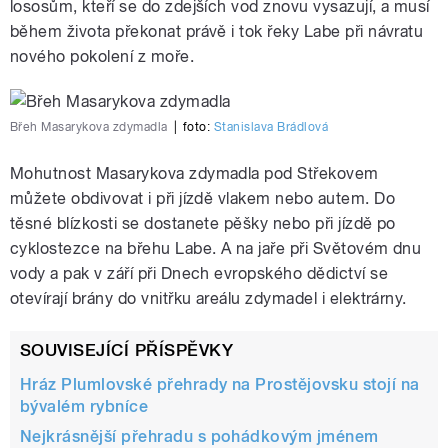
lososům, kteří se do zdejších vod znovu vysazují, a musí
během života překonat právě i tok řeky Labe při návratu
nového pokolení z moře.
Břeh Masarykova zdymadla
|
foto:
Stanislava Brádlová
Mohutnost Masarykova zdymadla pod Střekovem
můžete obdivovat i při jízdě vlakem nebo autem. Do
těsné blízkosti se dostanete pěšky nebo při jízdě po
cyklostezce na břehu Labe. A na jaře při Světovém dnu
vody a pak v září při Dnech evropského dědictví se
otevírají brány do vnitřku areálu zdymadel i elektrárny.
SOUVISEJÍCÍ PŘÍSPĚVKY
Hráz Plumlovské přehrady na Prostějovsku stojí na
bývalém rybníce
Nejkrásnější přehradu s pohádkovým jménem