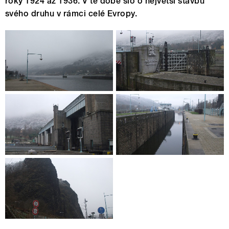
roky 1924 až 1936. V té době šlo o největší stavbu
svého druhu v rámci celé Evropy.