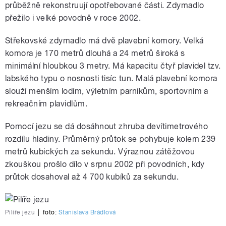
průběžně rekonstruují opotřebované části. Zdymadlo
přežilo i velké povodně v roce 2002.
Střekovské zdymadlo má dvě plavební komory. Velká
komora je 170 metrů dlouhá a 24 metrů široká s
minimální hloubkou 3 metry. Má kapacitu čtyř plavidel tzv.
labského typu o nosnosti tisíc tun. Malá plavební komora
slouží menším lodím, výletním parníkům, sportovním a
rekreačním plavidlům.
Pomocí jezu se dá dosáhnout zhruba devítimetrového
rozdílu hladiny. Průměrný průtok se pohybuje kolem 239
metrů kubických za sekundu. Výraznou zátěžovou
zkouškou prošlo dílo v srpnu 2002 při povodních, kdy
průtok dosahoval až 4 700 kubíků za sekundu.
Pilíře jezu
|
foto:
Stanislava Brádlová