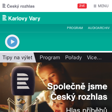
Přejít k hlavnímu obsahu
MENU
ŽIVĚ
PROGRAM
AUDIOARCHIV
Tipy na výlet
Program
Pořady
Více
…