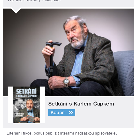
František Novotný, moderátor
Setkání s Karlem Čapkem
Koupit
Literární fikce, pokus přiblížit literární nadsázkou spisovatele,