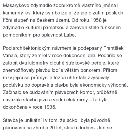
Masarykovo zdymadlo zdobí kromě vlastního jména i
kamenný lev, který symbolizuje, že jde o zatím poslední
říční stupeň na českém území. Od roku 1958 je
zdymadlo kulturní památkou a zároveň stále funkčním
pomocníkem pro splavnost Labe.
Pod architektonickým návrhem je podepsaný František
Vahala, který zemřel v roce dokončení díla. Podařilo se
zatopit dva kilometry dlouhé střekovské peřeje, které
znemožňovaly plavbu lodí s větším ponorem. Přitom
rozvíjející se průmysl a těžba uhlí stále zvyšovaly
poptávku po dopravě a plavba byla ekonomicky výhodná.
Začínalo se budováním plavebních komor, průběžně
navázala stavba jezu a vodní elektrárny – ta byla
dokončena v roce 1936.
Stavba je unikátní i v tom, že ačkoli byla původně
plánovaná na zhruba 20 let, slouží dodnes. Jen se