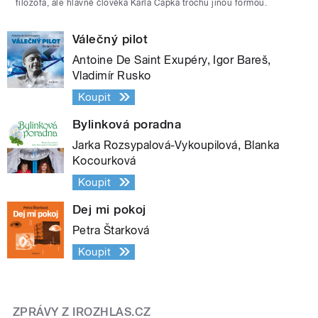
filozofa, ale hlavně člověka Karla Čapka trochu jinou formou.
Válečný pilot
Antoine De Saint Exupéry, Igor Bareš,
Vladimír Rusko
Koupit
Bylinková poradna
Jarka Rozsypalová-Vykoupilová, Blanka
Kocourková
Koupit
Dej mi pokoj
Petra Štarková
Koupit
ZPRÁVY Z IROZHLAS.CZ