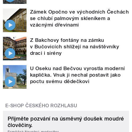
Zámek Opočno ve východních Čechách
se chlubí palmovým skleníkem a
vzácnými dřevinami
Z Bakchovy fontány na zámku
v Bučovicích shlížejí na návštěvníky
draci i sirény
U Oseku nad Bečvou vyrostla moderní
kaplička. Vnuk ji nechal postavit jako
poctu svému dědečkovi
E-SHOP ČESKÉHO ROZHLASU
Přijměte pozvání na úsměvný doušek moudré
člověčiny.