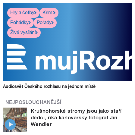
Hry a četby
Krimi
Pohádky
Pořady
Živé vysílání
Audiosvět Českého rozhlasu na jednom místě
NEJPOSLOUCHANĚJŠÍ
Krušnohorské stromy jsou jako staří
dědci, říká karlovarský fotograf Jiří
Wendler