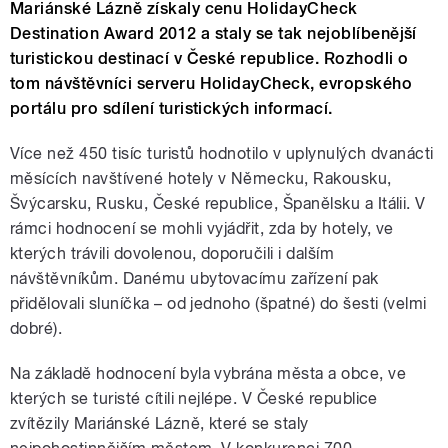
Mariánské Lázně získaly cenu HolidayCheck
Destination Award 2012 a staly se tak nejoblíbenější
turistickou destinací v České republice. Rozhodli o
tom návštěvníci serveru HolidayCheck, evropského
portálu pro sdílení turistických informací.
Více než 450 tisíc turistů hodnotilo v uplynulých dvanácti
měsících navštívené hotely v Německu, Rakousku,
Švýcarsku, Rusku, České republice, Španělsku a Itálii. V
rámci hodnocení se mohli vyjádřit, zda by hotely, ve
kterých trávili dovolenou, doporučili i dalším
návštěvníkům. Danému ubytovacímu zařízení pak
přidělovali sluníčka – od jednoho (špatné) do šesti (velmi
dobré).
Na základě hodnocení byla vybrána města a obce, ve
kterých se turisté cítili nejlépe. V České republice
zvítězily Mariánské Lázně, které se staly