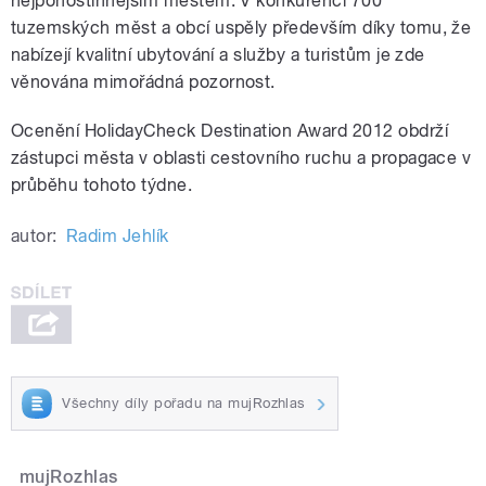
nejpohostinnějším městem. V konkurenci 700
tuzemských měst a obcí uspěly především díky tomu, že
nabízejí kvalitní ubytování a služby a turistům je zde
věnována mimořádná pozornost.
Ocenění HolidayCheck Destination Award 2012 obdrží
zástupci města v oblasti cestovního ruchu a propagace v
průběhu tohoto týdne.
autor:
Radim Jehlík
Všechny díly pořadu na mujRozhlas
mujRozhlas