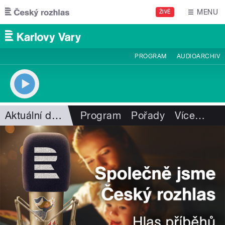
Přejít k hlavnímu obsahu
MENU
ŽIVĚ
PROGRAM
AUDIOARCHIV
Aktuální dění
Program
Pořady
Více
…