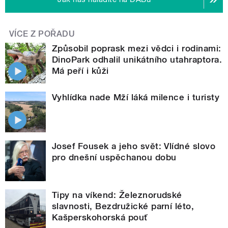
VÍCE Z POŘADU
Způsobil poprask mezi vědci i rodinami:
DinoPark odhalil unikátního utahraptora.
Má peří i kůži
Vyhlídka nade Mží láká milence i turisty
Josef Fousek a jeho svět: Vlídné slovo
pro dnešní uspěchanou dobu
Tipy na víkend: Železnorudské
slavnosti, Bezdružické parní léto,
Kašperskohorská pouť