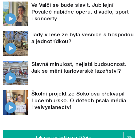
Ve Valči se bude slavit. Jubilejní
Povaleč nabídne operu, divadlo, sport
i koncerty
Tady v lese že byla vesnice s hospodou
a jednotřídkou?
Slavná minulost, nejistá budoucnost.
Jak se mění karlovarské lázeňství?
Školní projekt ze Sokolova překvapil
Lucembursko. O dětech psala média
i velvyslanectví
Jak nás naladíte na DABu