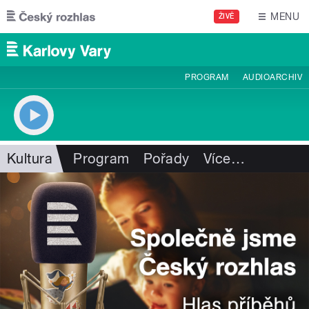
Přejít k hlavnímu obsahu
MENU
ŽIVĚ
PROGRAM
AUDIOARCHIV
Kultura
Program
Pořady
Více
…