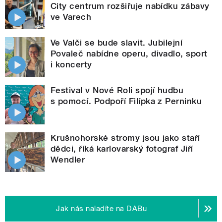
City centrum rozšiřuje nabídku zábavy
ve Varech
Ve Valči se bude slavit. Jubilejní
Povaleč nabídne operu, divadlo, sport
i koncerty
Festival v Nové Roli spojí hudbu
s pomocí. Podpoří Filípka z Perninku
Krušnohorské stromy jsou jako staří
dědci, říká karlovarský fotograf Jiří
Wendler
Jak nás naladíte na DABu