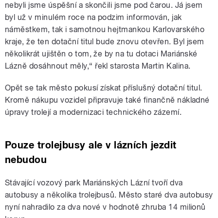
nebyli jsme úspěšní a skončili jsme pod čarou. Já jsem
byl už v minulém roce na podzim informován, jak
náměstkem, tak i samotnou hejtmankou Karlovarského
kraje, že ten dotační titul bude znovu otevřen. Byl jsem
několikrát ujištěn o tom, že by na tu dotaci Mariánské
Lázně dosáhnout měly,“ řekl starosta Martin Kalina.
Opět se tak město pokusí získat příslušný dotační titul.
Kromě nákupu vozidel připravuje také finančně nákladné
úpravy trolejí a modernizaci technického zázemí.
Pouze trolejbusy ale v lázních jezdit
nebudou
Stávající vozový park Mariánských Lázní tvoří dva
autobusy a několika trolejbusů. Město staré dva autobusy
nyní nahradilo za dva nové v hodnotě zhruba 14 milionů