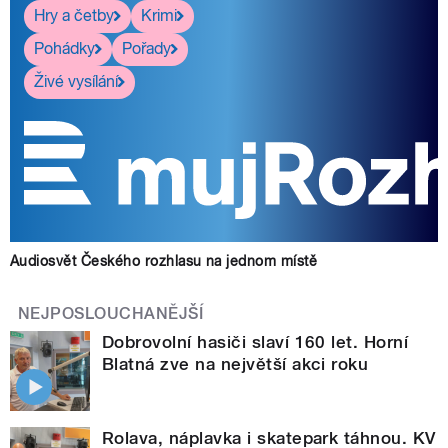
Hry a četby
Krimi
Pohádky
Pořady
Živé vysílání
Audiosvět Českého rozhlasu na jednom místě
NEJPOSLOUCHANĚJŠÍ
Dobrovolní hasiči slaví 160 let. Horní
Blatná zve na největší akci roku
Rolava, náplavka i skatepark táhnou. KV