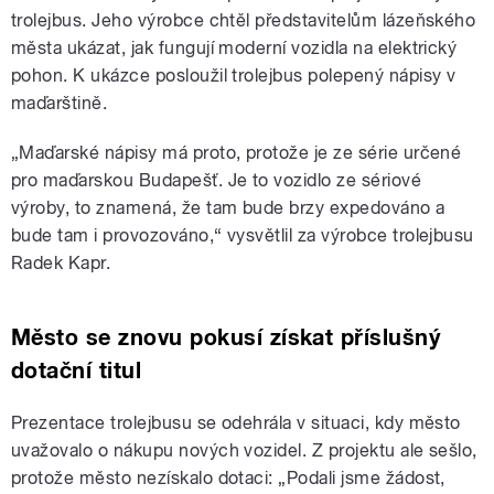
trolejbus. Jeho výrobce chtěl představitelům lázeňského
města ukázat, jak fungují moderní vozidla na elektrický
pohon. K ukázce posloužil trolejbus polepený nápisy v
maďarštině.
„Maďarské nápisy má proto, protože je ze série určené
pro maďarskou Budapešť. Je to vozidlo ze sériové
výroby, to znamená, že tam bude brzy expedováno a
bude tam i provozováno,“ vysvětlil za výrobce trolejbusu
Radek Kapr.
Město se znovu pokusí získat příslušný
dotační titul
Prezentace trolejbusu se odehrála v situaci, kdy město
uvažovalo o nákupu nových vozidel. Z projektu ale sešlo,
protože město nezískalo dotaci: „Podali jsme žádost,