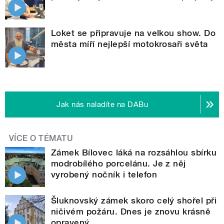
Loket se připravuje na velkou show. Do
města míří nejlepší motokrosaři světa
Jak nás naladíte na DABu
VÍCE O TÉMATU
Zámek Bílovec láká na rozsáhlou sbírku
modrobílého porcelánu. Je z něj
vyrobený nočník i telefon
Šluknovský zámek skoro celý shořel při
ničivém požáru. Dnes je znovu krásně
opravený