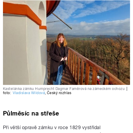
Kastelánka zámku Humprecht Dagmar Faměrová na zámeckém ochozu
|
foto:
Vladislava Wildová
,
Český rozhlas
Půlměsíc na střeše
Při větší opravě zámku v roce 1829 vystřídal