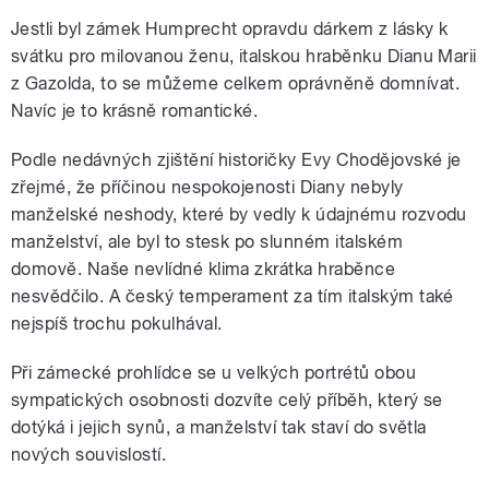
Jestli byl zámek Humprecht opravdu dárkem z lásky k
svátku pro milovanou ženu, italskou hraběnku Dianu Marii
z Gazolda, to se můžeme celkem oprávněně domnívat.
Navíc je to krásně romantické.
Podle nedávných zjištění historičky Evy Chodějovské je
zřejmé, že příčinou nespokojenosti Diany nebyly
manželské neshody, které by vedly k údajnému rozvodu
manželství, ale byl to stesk po slunném italském
domově. Naše nevlídné klima zkrátka hraběnce
nesvědčilo. A český temperament za tím italským také
nejspíš trochu pokulhával.
Při zámecké prohlídce se u velkých portrétů obou
sympatických osobnosti dozvíte celý příběh, který se
dotýká i jejich synů, a manželství tak staví do světla
nových souvislostí.