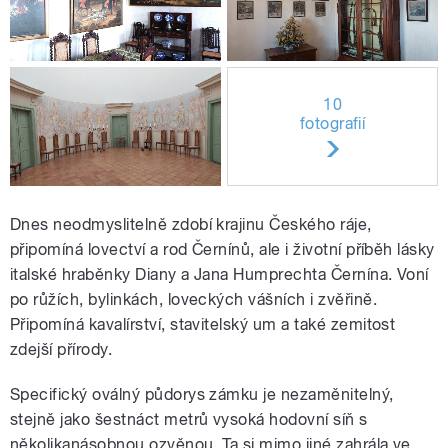
10
fotografií
Dnes neodmyslitelně zdobí krajinu Českého ráje,
připomíná lovectví a rod Černínů, ale i životní příběh lásky
italské hraběnky Diany a Jana Humprechta Černína. Voní
po růžích, bylinkách, loveckých vášních i zvěřině.
Připomíná kavalírství, stavitelský um a také zemitost
zdejší přírody.
Specifický oválný půdorys zámku je nezaměnitelný,
stejně jako šestnáct metrů vysoká hodovní síň s
několikanásobnou ozvěnou. Ta si mimo jiné zahrála ve