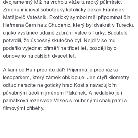
dvojramenný kříž na vrcholu věže turecký půlměsíc.
Změnu inicioval sobotecký katolický děkan František
Matějovič Vetešník. Exotický symbol měl připomínat čin
Heřmana Černína z Chudenic, který byl dvakrát v Turecku
a jako vyslanec údajně zabránil válce s Turky. Badatelé
potvrdili, že úspěšný skutečně byl. Nejdřív se mu
podařilo vyjednat příměří na třicet let, později bylo
obnoveno na dalších dvacet let.
A kam od Humprechtu dál? Příjemná je procházka
lesoparkem, který zámek obklopuje. Jen čtyři kilometry
odtud narazíte na gotický hrad Kost s navazujícím
půvabným údolím jménem Plakánek. A nedaleko je i
památková rezervace Vesec s roubenými chalupami a
filmovými příběhy.