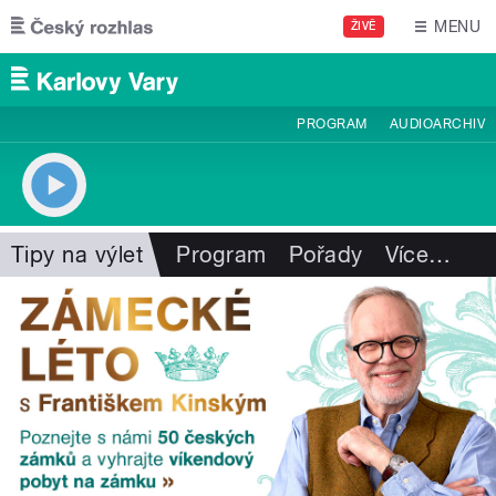
Přejít k hlavnímu obsahu
MENU
ŽIVĚ
PROGRAM
AUDIOARCHIV
Tipy na výlet
Program
Pořady
Více
…