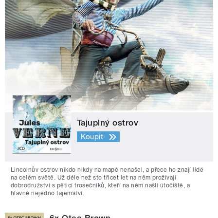
Tajuplný ostrov
Koupit
Lincolnův ostrov nikdo nikdy na mapě nenašel, a přece ho znají lidé
na celém světě. Už déle než sto třicet let na něm prožívají
dobrodružství s pěticí trosečníků, kteří na něm našli útočiště, a
hlavně nejedno tajemství.
6x Otec Brown