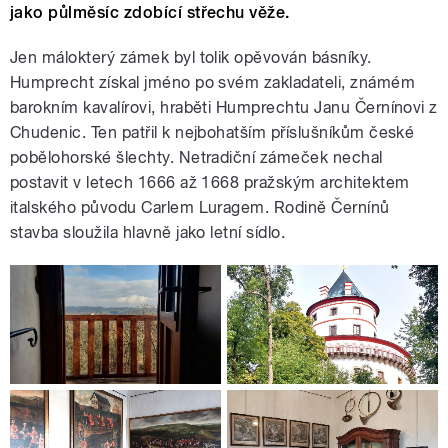
jako půlměsíc zdobící střechu věže.
Jen málokterý zámek byl tolik opěvován básníky.
Humprecht získal jméno po svém zakladateli, známém
barokním kavalírovi, hraběti Humprechtu Janu Černínovi z
Chudenic. Ten patřil k nejbohatším příslušníkům české
pobělohorské šlechty. Netradiční zámeček nechal
postavit v letech 1666 až 1668 pražským architektem
italského původu Carlem Luragem. Rodině Černínů
stavba sloužila hlavně jako letní sídlo.