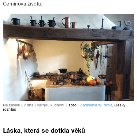
Černínova života.
Na zámku uvidíte i černou kuchyni
|
foto:
Vladislava Wildová
,
Český
rozhlas
Láska, která se dotkla věků