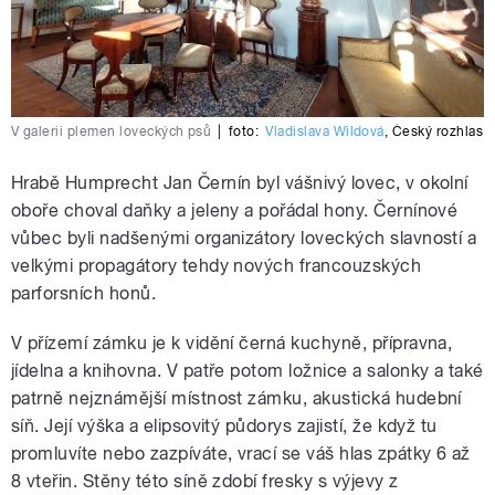
V galerii plemen loveckých psů
|
foto:
Vladislava Wildová
,
Český rozhlas
Hrabě Humprecht Jan Černín byl vášnivý lovec, v okolní
oboře choval daňky a jeleny a pořádal hony. Černínové
vůbec byli nadšenými organizátory loveckých slavností a
velkými propagátory tehdy nových francouzských
parforsních honů.
V přízemí zámku je k vidění černá kuchyně, přípravna,
jídelna a knihovna. V patře potom ložnice a salonky a také
patrně nejznámější místnost zámku, akustická hudební
síň. Její výška a elipsovitý půdorys zajistí, že když tu
promluvíte nebo zazpíváte, vrací se váš hlas zpátky 6 až
8 vteřin. Stěny této síně zdobí fresky s výjevy z