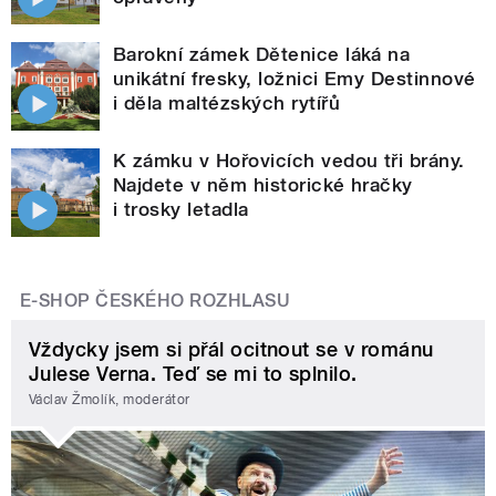
Barokní zámek Dětenice láká na
unikátní fresky, ložnici Emy Destinnové
i děla maltézských rytířů
K zámku v Hořovicích vedou tři brány.
Najdete v něm historické hračky
i trosky letadla
E-SHOP ČESKÉHO ROZHLASU
Vždycky jsem si přál ocitnout se v románu
Julese Verna. Teď se mi to splnilo.
Václav Žmolík, moderátor