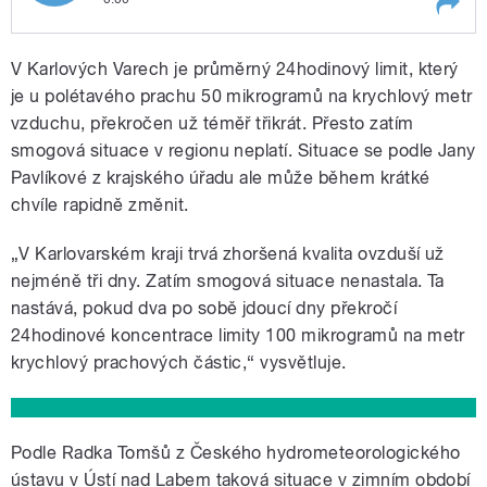
Play /
Strohmaierová
O zhoršené kvalitě ovzduší
V Karlových Varech je průměrný 24hodinový limit, který
v Karlových Varech
informovala reportérka
je u polétavého prachu 50 mikrogramů na krychlový metr
Andrea
vzduchu, překročen už téměř třikrát. Přesto zatím
smogová situace v regionu neplatí. Situace se podle Jany
Pavlíkové z krajského úřadu ale může během krátké
chvíle rapidně změnit.
„V Karlovarském kraji trvá zhoršená kvalita ovzduší už
pause
nejméně tři dny. Zatím smogová situace nenastala. Ta
nastává, pokud dva po sobě jdoucí dny překročí
24hodinové koncentrace limity 100 mikrogramů na metr
krychlový prachových částic,“ vysvětluje.
Podle Radka Tomšů z Českého hydrometeorologického
ústavu v Ústí nad Labem taková situace v zimním období