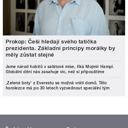
Prokop: Češi hledají svého tatíčka
prezidenta. Základní principy morálky by
měly zůstat stejné
Jsme národ hobitů v salátové míse, říká Mojmír Hampl.
Globální dění nás zasahuje víc, než si připouštíme
‚Zelené boty‘ z Everestu se možná vrátí domů. Tělo
horolezce má po 30 letech vyzvednout speciální tým