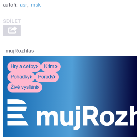
autoři:
asr
,
msk
mujRozhlas
Hry a četby
Krimi
Pohádky
Pořady
Živé vysílání