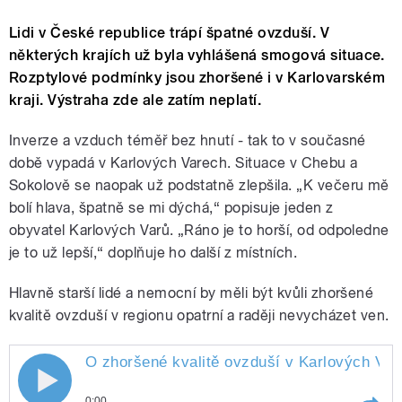
Lidi v České republice trápí špatné ovzduší. V
některých krajích už byla vyhlášená smogová situace.
Rozptylové podmínky jsou zhoršené i v Karlovarském
kraji. Výstraha zde ale zatím neplatí.
Inverze a vzduch téměř bez hnutí - tak to v současné
době vypadá v Karlových Varech. Situace v Chebu a
Sokolově se naopak už podstatně zlepšila. „K večeru mě
bolí hlava, špatně se mi dýchá,“ popisuje jeden z
obyvatel Karlových Varů. „Ráno je to horší, od odpoledne
je to už lepší,“ doplňuje ho další z místních.
Hlavně starší lidé a nemocní by měli být kvůli zhoršené
kvalitě ovzduší v regionu opatrní a raději nevycházet ven.
O zhoršené kvalitě ovzduší v Karlových Var
0:00