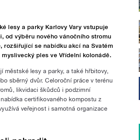
é lesy a parky Karlovy Vary vstupuje
i, od výběru nového vánočního stromu
 rozšiřující se nabídku akcí na Svatém
 myslivecký ples ve Vřídelní kolonádě.
í městské lesy a parky, a také hřbitovy,
bo sběrný dvůr. Celoroční práce v terénu
romů, likvidaci škůdců i podzimní
i nabídka certifikovaného kompostu z
yužívá veřejnost i samotná organizace