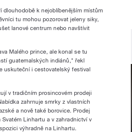
ří dlouhodobě k nejoblíbenějším místům
ěvníci tu mohou pozorovat jeleny siky,
ušet lanové centrum nebo navštívit
va Malého prince, ale konal se tu
stí guatemalských indiánů," řekl
e uskuteční i cestovatelský festival
ují v tradičním prosincovém prodeji
abídka zahrnuje smrky z vlastních
azské a nově také borovice. Prodej
 Svatém Linhartu a v zahradnictví v
ispozici výhradně na Linhartu.