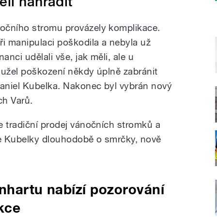
li nahradit
očního stromu provázely komplikace.
ři manipulaci poškodila a nebyla už
anci udělali vše, jak měli, ale u
hužel poškození někdy úplně zabránit
Daniel Kubelka. Nakonec byl vybrán nový
ch Varů.
e tradiční prodej vánočních stromků a
le Kubelky dlouhodobě o smrčky, nově
nhartu nabízí pozorování
akce