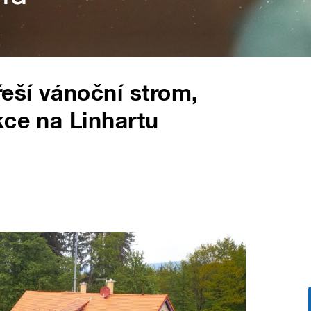
řeší vánoční strom,
kce na Linhartu