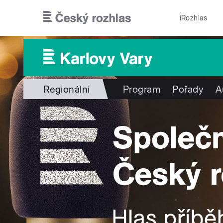
Přejít k hlavnímu obsahu
iRozhlas
Regionální
Program
Pořady
A