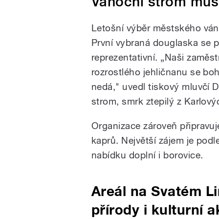
Vánoční strom muse
Letošní výběr městského ván
První vybraná douglaska se p
reprezentativní. „Naši zaměstn
rozrostlého jehličnanu se bo
nedá," uvedl tiskový mluvčí 
strom, smrk ztepilý z Karlový
Organizace zároveň připravuj
kaprů. Největší zájem je pod
nabídku doplní i borovice.
Areál na Svatém Li
přírody i kulturní 