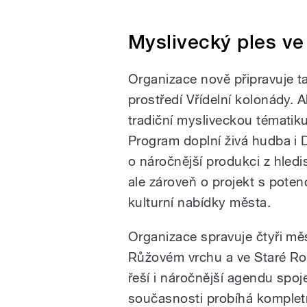
Myslivecký ples ve
Organizace nově připravuje t
prostředí Vřídelní kolonády. 
tradiční mysliveckou tématik
Program doplní živá hudba i D
o náročnější produkci z hledi
ale zároveň o projekt s poten
kulturní nabídky města.
Organizace spravuje čtyři měs
Růžovém vrchu a ve Staré Rol
řeší i náročnější agendu spo
současnosti probíhá kompletn