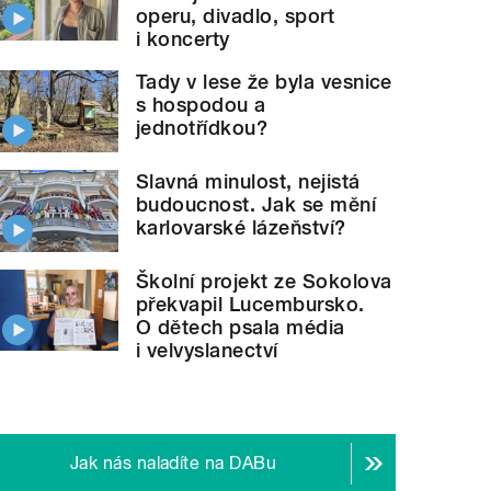
operu, divadlo, sport
i koncerty
Tady v lese že byla vesnice
s hospodou a
jednotřídkou?
Slavná minulost, nejistá
budoucnost. Jak se mění
karlovarské lázeňství?
Školní projekt ze Sokolova
překvapil Lucembursko.
O dětech psala média
i velvyslanectví
Jak nás naladíte na DABu