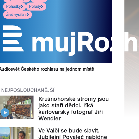
Pohádky
Pořady
Živé vysílání
Audiosvět Českého rozhlasu na jednom místě
NEJPOSLOUCHANĚJŠÍ
Krušnohorské stromy jsou
jako staří dědci, říká
karlovarský fotograf Jiří
Wendler
Ve Valči se bude slavit.
Jubilejní Povaleč nabídne