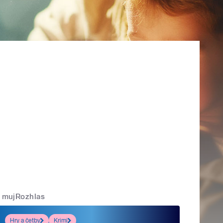
mujRozhlas
Hry a četby
Krimi