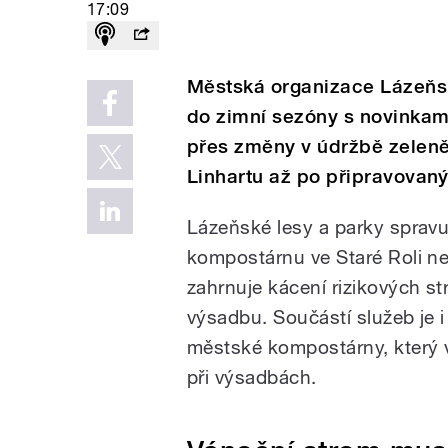
17:09
Městská organizace Lázeňsk
do zimní sezóny s novinkam
přes změny v údržbě zeleně,
Linhartu až po připravovaný
Lázeňské lesy a parky spravuj
kompostárnu ve Staré Roli ne
zahrnuje kácení rizikových st
výsadbu. Součástí služeb je 
městské kompostárny, který v
při výsadbách.