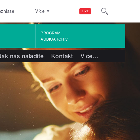
ozhlase
Více
ŽIVĚ
PROGRAM
AUDIOARCHIV
Jak nás naladíte
Kontakt
Více
…