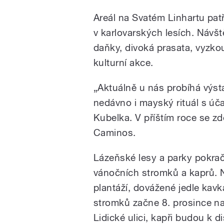
Areál na Svatém Linhartu pat
v karlovarských lesích. Návšt
daňky, divoká prasata, vyzko
kulturní akce.
„Aktuálně u nás probíhá výsta
nedávno i mayský rituál s úča
Kubelka. V příštím roce se zd
Caminos.
Lázeňské lesy a parky pokrač
vánočních stromků a kaprů. N
plantáží, dovážené jedle kavk
stromků začne 8. prosince na
Lidické ulici, kapři budou k d