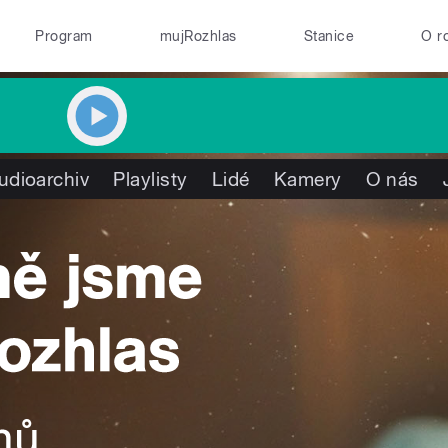
Program
mujRozhlas
Stanice
O r
udioarchiv
Playlisty
Lidé
Kamery
O nás