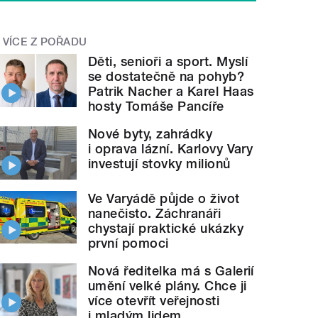
VÍCE Z POŘADU
Děti, senioři a sport. Myslí
se dostatečně na pohyb?
Patrik Nacher a Karel Haas
hosty Tomáše Pancíře
Nové byty, zahrádky
i oprava lázní. Karlovy Vary
investují stovky milionů
Ve Varyádě půjde o život
nanečisto. Záchranáři
chystají praktické ukázky
první pomoci
Nová ředitelka má s Galerií
umění velké plány. Chce ji
více otevřít veřejnosti
i mladým lidem