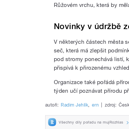
Růžovém vrchu, která by měla
Novinky v údržbě z
V některých částech města se
seč, která má zlepšit podmínk
pod stromy ponechává listí, 
přispívá k přirozenému vzhle
Organizace také pořádá příro
týden učí poznávat přírodu pří
autoři:
Radim Jehlík
,
ern
|
zdroj:
Česk
Všechny díly pořadu na mujRozhlas