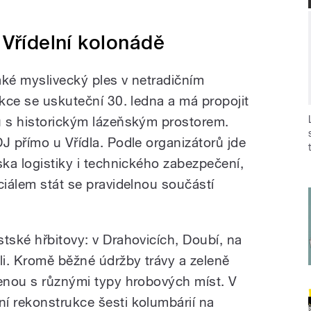
 Vřídelní kolonádě
aké myslivecký ples v netradičním
Akce se uskuteční 30. ledna a má propojit
u s historickým lázeňským prostorem.
J přímo u Vřídla. Podle organizátorů jde
ska logistiky i technického zabezpečení,
ciálem stát se pravidelnou součástí
tské hřbitovy: v Drahovicích, Doubí, na
i. Kromě běžné údržby trávy a zeleně
jenou s různými typy hrobových míst. V
í rekonstrukce šesti kolumbárií na