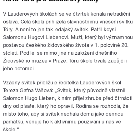
V Lauderových školách se ve čtvrtek konala netradiční
oslava. Celá škola přihlížela slavnostnímu vnesení svitku
Tóry. A není to jen tak ledajaký svitek. Patřil kdysi
Salomonu Hugovi Liebenovi. Muži, který byl významnou
postavou českého židovského života v 1. polovině 20.
století. Podílel se mimo jiné na založení dnešního
Židovského muzea v Praze. Tóru škole trvale zapůjčili
jeho potomci.
Vzácný svitek přibližuje ředitelka Lauderových škol
Tereza Gafna Váňová:
„Svitek, který původně vlastnil
Salomon Hugo Lieben, k nám přijel zhruba před čtrnácti
dny od písaře, který ho opravil. Rodina se rozhodla, že
místo toho, aby si svitek nechala doma jako cennou
památku, věnuje ho k aktivnímu používání u nás ve
škole.“