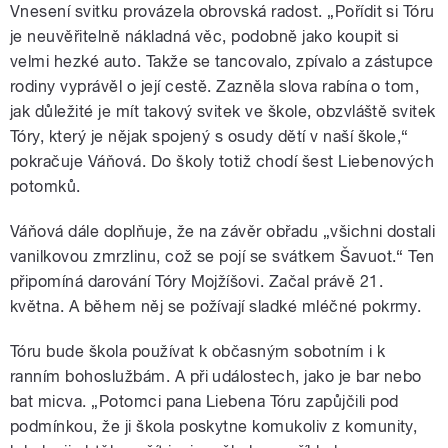
Vnesení svitku
provázela
obrovsk
á
radost. „Pořídit si Tóru
je neuvěřitelně nákladná věc, podobně jako koupit si
velmi hezké auto. Takže se tancovalo, zpívalo a zástupce
rodiny vyprávěl o její cestě. Zazněla slova rabína o tom,
jak důležité je mít takový svitek ve škole,
o
b
zvláště svitek
Tóry, který je nějak spojený s osudy dětí v naší škole
,“
pokračuje Váňová.
Do školy totiž chodí šest Liebenových
potomků.
Váňová dále
doplňuje
, že na závěr obřadu „
všichni dostali
vanilkovou zmrzlinu, což se pojí se svátkem Šavuot.“ Ten
připomíná darování Tóry Mojžíšovi. Z
ačal
právě
21.
května.
A během něj se požívají sladké mléčné pokrmy.
Tóru bude škola používat k
občasným
sobotním i k
ranním bohoslužbám. A při událostech, jako je bar
nebo
bat
micva. „Potomci pana Liebena Tóru zapůjčili pod
podmínkou, že ji škola poskytne komukoliv z komunity,