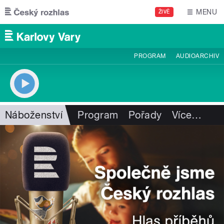
Přejít k hlavnímu obsahu
MENU
ŽIVĚ
PROGRAM
AUDIOARCHIV
Náboženství
Program
Pořady
Více
…