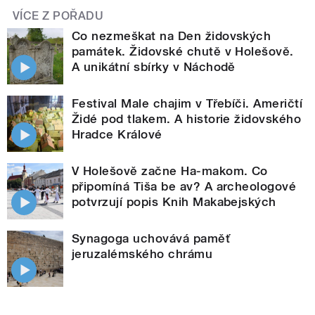
VÍCE Z POŘADU
Co nezmeškat na Den židovských
památek. Židovské chutě v Holešově.
A unikátní sbírky v Náchodě
Festival Male chajim v Třebíči. Američtí
Židé pod tlakem. A historie židovského
Hradce Králové
V Holešově začne Ha-makom. Co
připomíná Tiša be av? A archeologové
potvrzují popis Knih Makabejských
Synagoga uchovává paměť
jeruzalémského chrámu