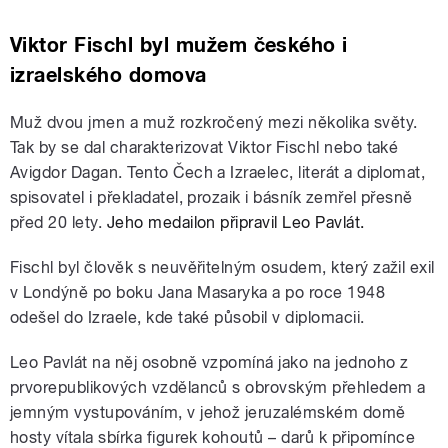
Viktor Fischl byl mužem českého i
izraelského domova
Muž dvou jmen a muž rozkročený mezi několika světy.
Tak by se dal charakterizovat Viktor Fischl nebo také
Avigdor Dagan. Tento Čech a Izraelec, literát a diplomat,
spis
ovatel i překladatel, prozaik i básník zemřel přesně
před 20 lety.
Jeho medailon připravil Leo Pavlát.
Fischl b
yl člověk s neuvěřitelným osudem, který zažil exil
v Londýně po boku Jana Masaryka a po roce 1948
odešel do Izraele, kde
také
působil v diplomacii.
Leo Pavlát na něj
osobně
vzpomíná jako na jednoho z
prvorepublikových vzdělanců s obrovským přehledem a
jemným vystupováním, v jehož jeruzalémském domě
hosty vítala sbírka figurek kohoutů – darů k připomínce