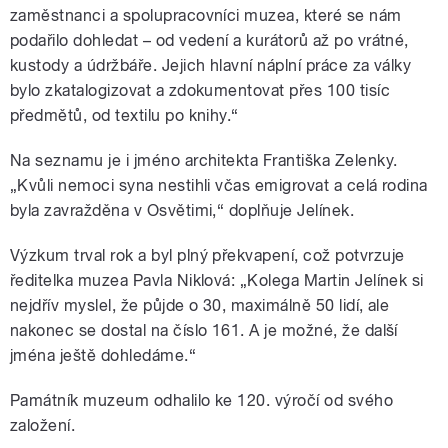
zaměstnanci a spolupracovníci muzea, které se nám
podařilo dohledat – od vedení a kurátorů až po vrátné,
kustody a údržbáře. Jejich hlavní náplní práce za války
bylo zkatalogizovat a zdokumentovat přes 100 tisíc
předmětů, od textilu po knihy.“
Na seznamu je i jméno architekta Františka Zelenky.
„Kvůli nemoci syna nestihli včas emigrovat a celá rodina
byla zavražděna v Osvětimi,“
doplňuje Jelínek.
Výzkum
trval rok a
byl plný překvapení, což potvrzuje
ředitelka muzea Pavla Niklová: „Kolega Martin Jelínek si
nejdřív myslel, že půjde o 30, maximálně 50 lidí,
ale
nakonec se dostal na číslo 161. A je možné, že další
jména ještě dohledáme.“
Památník muzeum odhalilo ke 120. výročí od svého
založení.