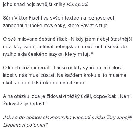
jeho
snad nejslavnější knihy
Kuropění
.
Sám Viktor Fischl ve svých textech a rozhovorech
zanechal hluboké myšlenky,
které Pavlát cituje
.
O své milované češtině říkal: „Nikdy jsem nebyl šťastnější
než, kdy jsem přeléval hebrejskou moudrost a krásu do
ryzího skla českého jazyka, který miluji.“
O lítosti
poznamenal: „Láska někdy vyprchá, ale lítost,
lítost v nás musí zůstat.
Na každém kroku si to musíme
říkat.
Jenom tak někomu neublížíme.“
A
na otázku, zda je ž
idovství těžký úděl,
odpovídal
: „Není.
Židovství je hrdost.“
Jak se do obřadu slavnostního vnesení svitku Tóry zapojili
Liebenovi potomci?