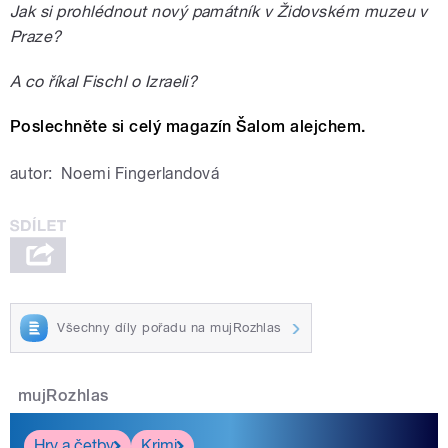
Jak si prohlédnout nový památník v Židovském muzeu v
Praze?
A co říkal Fischl o Izraeli?
Poslechněte si celý magazín Šalom alejchem.
autor:
Noemi Fingerlandová
Všechny díly pořadu na mujRozhlas
mujRozhlas
Hry a četby
Krimi