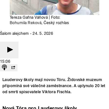
Tereza Gafna Váňová | Foto:
Bohumila Reková
, Český rozhlas
Šalom alejchem - 24. 5. 2026
15:06
Lauderovy školy mají novou Tóru. Židovské muzeum
připomíná své válečné zaměstnance. A uplynulo 20 let
od smrti spisovatele Viktora Fischla.
Nová Tóra pro Lauderovy školy