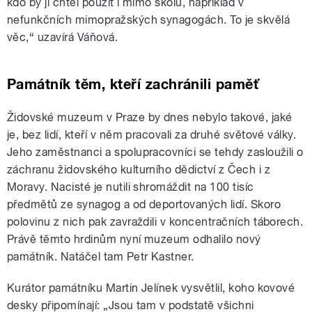
kdo by ji chtěl použít i mimo školu, například v
nefunkčních mimopražských synagogách. To je skvělá
věc,“ uzavírá Váňová.
Památník těm, kteří zachránili paměť
Židovské muzeum v Praze by dnes nebylo takové, jaké
je, bez lidí, kteří v něm pracovali za druhé světové války.
Jeho zaměstnanci a spolupracovníci se tehdy zasloužili o
záchranu židovského kulturního dědictví z Čech i z
Moravy. Nacisté je nutili shromáždit na 100 tisíc
předmětů ze synagog a od deportovaných lidí. Skoro
polovinu z nich pak zavraždili v koncentračních táborech.
Právě těmto hrdinům nyní muzeum odhalilo nový
památník. Natáčel tam Petr Kastner.
Kurátor památníku Martin Jelínek vysvětlil, koho kovové
desky připomínají: „Jsou tam v podstatě všichni