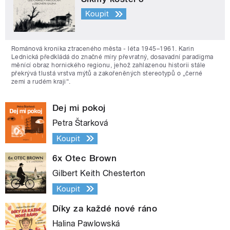
Koupit
Románová kronika ztraceného města - léta 1945–1961. Karin
Lednická předkládá do značné míry převratný, dosavadní paradigma
měnící obraz hornického regionu, jehož zahlazenou historii stále
překrývá tlustá vrstva mýtů a zakořeněných stereotypů o „černé
zemi a rudém kraji“.
Dej mi pokoj
Petra Štarková
Koupit
6x Otec Brown
Gilbert Keith Chesterton
Koupit
Díky za každé nové ráno
Halina Pawlowská