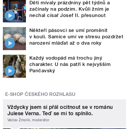
Děti mívaly prázdniny pět týdnů a
začínaly na podzim. Kvůli žním je
nechal císař Josef II. přesunout
Někteří pásovci se umí proměnit
v kouli. Samice umí ve stresu pozdržet
narození mláďat až o dva roky
Každý vodopád má trochu jiný
charakter. U nás patří k nejvyšším
Pančavský
E-SHOP ČESKÉHO ROZHLASU
Vždycky jsem si přál ocitnout se v románu
Julese Verna. Teď se mi to splnilo.
Václav Žmolík, moderátor