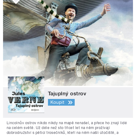
Tajuplný ostrov
Koupit
Lincolnův ostrov nikdo nikdy na mapě nenašel, a přece ho znají lidé
na celém světě. Už déle než sto třicet let na něm prožívají
dobrodružství s pěticí trosečníků, kteří na něm našli útočiště, a