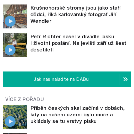
Krušnohorské stromy jsou jako staří
dědci, říká karlovarský fotograf Jiří
Wendler
Petr Richter našel v divadle lásku
i životní poslání. Na jevišti září už šest
desetiletí
Jak nás naladíte na DABu
VÍCE Z POŘADU
Příběh českých skal začíná v dobách,
kdy na našem území bylo moře a
ukládaly se tu vrstvy písku