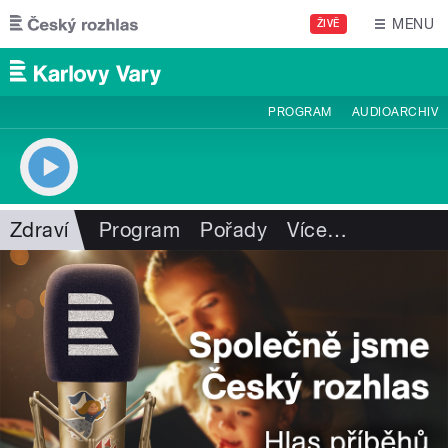
Přejít k hlavnímu obsahu
MENU
ŽIVĚ
PROGRAM
AUDIOARCHIV
Zdraví
Program
Pořady
Více
…