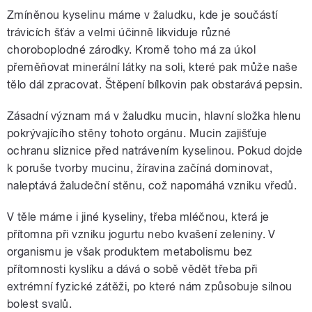
Zmíněnou kyselinu máme v žaludku, kde je součástí
trávicích šťáv a velmi účinně likviduje různé
choroboplodné zárodky. Kromě toho má za úkol
přeměňovat minerální látky na soli, které pak může naše
tělo dál zpracovat. Štěpení bílkovin pak obstarává pepsin.
Zásadní význam má v žaludku mucin, hlavní složka hlenu
pokrývajícího stěny tohoto orgánu. Mucin zajišťuje
ochranu sliznice před natrávením kyselinou. Pokud dojde
k poruše tvorby mucinu, žíravina začíná dominovat,
naleptává žaludeční stěnu, což napomáhá vzniku vředů.
V těle máme i jiné kyseliny, třeba mléčnou, která je
přítomna při vzniku jogurtu nebo kvašení zeleniny. V
organismu je však produktem metabolismu bez
přítomnosti kyslíku a dává o sobě vědět třeba při
extrémní fyzické zátěži, po které nám způsobuje silnou
bolest svalů.