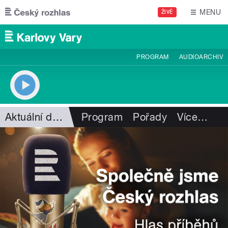
Přejít k hlavnímu obsahu
MENU
ŽIVĚ
PROGRAM
AUDIOARCHIV
Aktuální dění
Program
Pořady
Více
…