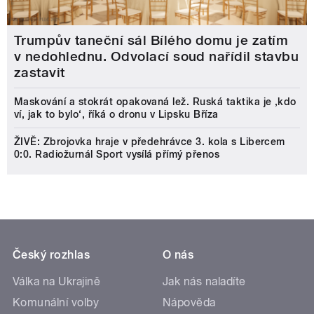
Trumpův taneční sál Bílého domu je zatím
v nedohlednu. Odvolací soud nařídil stavbu
zastavit
Maskování a stokrát opakovaná lež. Ruská taktika je ‚kdo
ví, jak to bylo‘, říká o dronu v Lipsku Bříza
ŽIVĚ: Zbrojovka hraje v předehrávce 3. kola s Libercem
0:0. Radiožurnál Sport vysílá přímý přenos
Český rozhlas
O nás
Válka na Ukrajině
Jak nás naladíte
Komunální volby
Nápověda