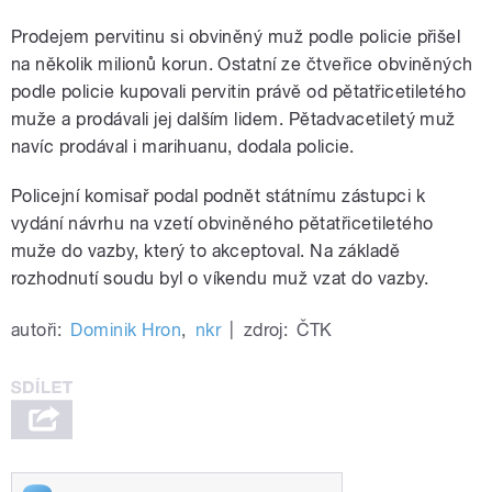
Prodejem pervitinu si obviněný muž podle policie přišel
na několik milionů korun. Ostatní ze čtveřice obviněných
podle policie kupovali pervitin právě od pětatřicetiletého
muže a prodávali jej dalším lidem. Pětadvacetiletý muž
navíc prodával i marihuanu, dodala policie.
Policejní komisař podal podnět státnímu zástupci k
vydání návrhu na vzetí obviněného pětatřicetiletého
muže do vazby, který to akceptoval. Na základě
rozhodnutí soudu byl o víkendu muž vzat do vazby.
autoři:
Dominik Hron
,
nkr
|
zdroj:
ČTK