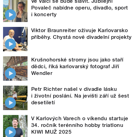
Ve Valči se bude slavit. Jubilejní
Povaleč nabídne operu, divadlo, sport
i koncerty
Viktor Braunreiter oživuje Karlovarsko
příběhy. Chystá nové divadelní projekty
Krušnohorské stromy jsou jako staří
dědci, říká karlovarský fotograf Jiří
Wendler
Petr Richter našel v divadle lásku
i životní poslání. Na jevišti září už šest
desetiletí
V Karlových Varech o víkendu startuje
34. ročník terénního hobby triatlonu
KIWI MUŽ 2025