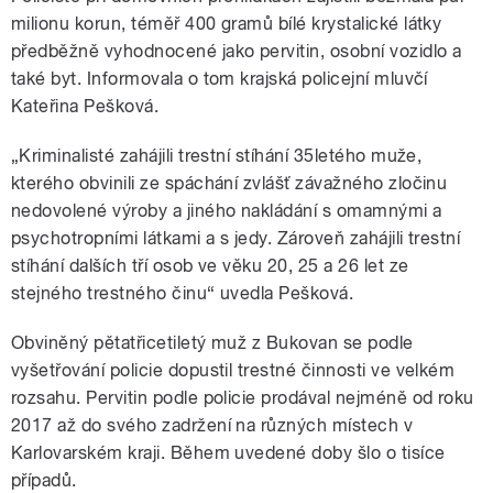
milionu korun, téměř 400 gramů bílé krystalické látky
předběžně vyhodnocené jako pervitin, osobní vozidlo a
také byt. Informovala o tom krajská policejní mluvčí
Kateřina Pešková.
„Kriminalisté zahájili trestní stíhání 35letého muže,
kterého obvinili ze spáchání zvlášť závažného zločinu
nedovolené výroby a jiného nakládání s omamnými a
psychotropními látkami a s jedy. Zároveň zahájili trestní
stíhání dalších tří osob ve věku 20, 25 a 26 let ze
stejného trestného činu“ uvedla Pešková.
Obviněný pětatřicetiletý muž z Bukovan se podle
vyšetřování policie dopustil trestné činnosti ve velkém
rozsahu. Pervitin podle policie prodával nejméně od roku
2017 až do svého zadržení na různých místech v
Karlovarském kraji. Během uvedené doby šlo o tisíce
případů.