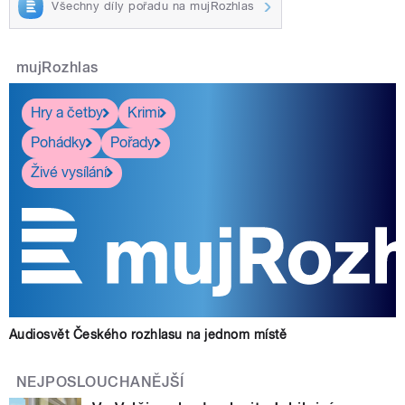
Všechny díly pořadu na mujRozhlas
mujRozhlas
Hry a četby
Krimi
Pohádky
Pořady
Živé vysílání
Audiosvět Českého rozhlasu na jednom místě
NEJPOSLOUCHANĚJŠÍ