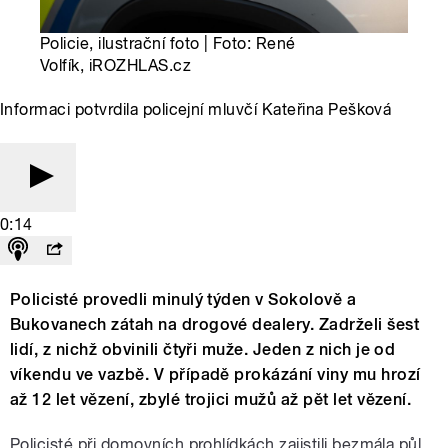
Policie, ilustrační foto | Foto: René
Volfík, iROZHLAS.cz
Informaci potvrdila policejní mluvčí Kateřina Pešková
0:14
Policisté provedli minulý týden v Sokolově a
Bukovanech zátah na drogové dealery. Zadrželi šest
lidí, z nichž obvinili čtyři muže. Jeden z nich je od
víkendu ve vazbě. V případě prokázání viny mu hrozí
až 12 let vězení, zbylé trojici mužů až pět let vězení.
Policisté při domovních prohlídkách zajistili bezmála půl