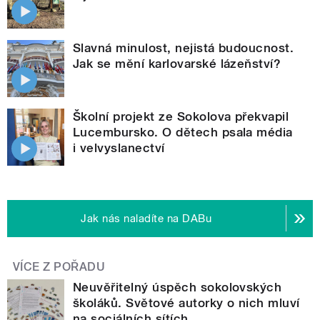
Slavná minulost, nejistá budoucnost.
Jak se mění karlovarské lázeňství?
Školní projekt ze Sokolova překvapil
Lucembursko. O dětech psala média
i velvyslanectví
Jak nás naladíte na DABu
VÍCE Z POŘADU
Neuvěřitelný úspěch sokolovských
školáků. Světové autorky o nich mluví
na sociálních sítích