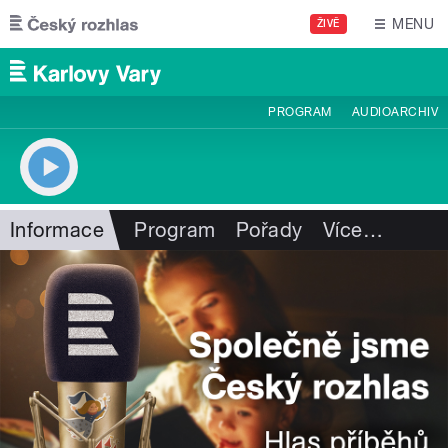
Přejít k hlavnímu obsahu
MENU
ŽIVĚ
PROGRAM
AUDIOARCHIV
Informace
Program
Pořady
Více
…