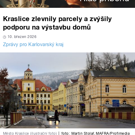
Kraslice zlevnily parcely a zvýšily
podporu na výstavbu domů
10. březen 2026
Zprávy pro Karlovarský kraj
Město Kraslice (ilustrační foto)
|
foto:
Martin Stolař
,
MAFRA/Profimedia