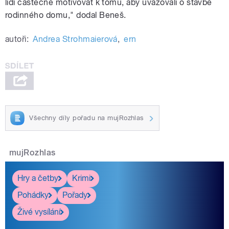
lidi částečně motivovat k tomu, aby uvažovali o stavbě
rodinného domu," dodal Beneš.
autoři:
Andrea Strohmaierová
,
ern
Všechny díly pořadu na mujRozhlas
mujRozhlas
Hry a četby
Krimi
Pohádky
Pořady
Živé vysílání