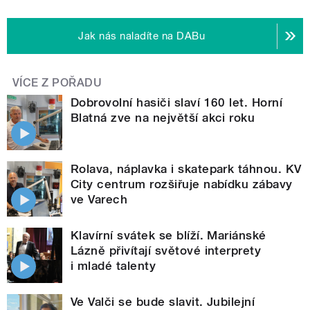
Jak nás naladíte na DABu
VÍCE Z POŘADU
Dobrovolní hasiči slaví 160 let. Horní
Blatná zve na největší akci roku
Rolava, náplavka i skatepark táhnou. KV
City centrum rozšiřuje nabídku zábavy
ve Varech
Klavírní svátek se blíží. Mariánské
Lázně přivítají světové interprety
i mladé talenty
Ve Valči se bude slavit. Jubilejní