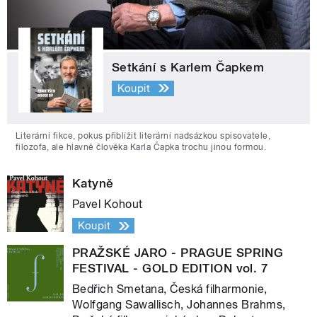
Setkání s Karlem Čapkem
Koupit
Literární fikce, pokus přiblížit literární nadsázkou spisovatele,
filozofa, ale hlavně člověka Karla Čapka trochu jinou formou.
Katyně
Pavel Kohout
Koupit
PRAŽSKÉ JARO - PRAGUE SPRING
FESTIVAL - GOLD EDITION vol. 7
Bedřich Smetana, Česká filharmonie,
Wolfgang Sawallisch, Johannes Brahms,