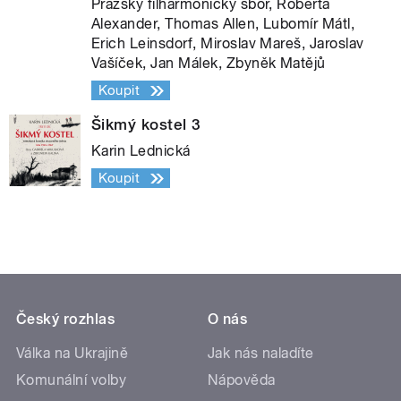
Pražský filharmonický sbor, Roberta
Alexander, Thomas Allen, Lubomír Mátl,
Erich Leinsdorf, Miroslav Mareš, Jaroslav
Vašíček, Jan Málek, Zbyněk Matějů
Koupit
Šikmý kostel 3
Karin Lednická
Koupit
Český rozhlas
O nás
Válka na Ukrajině
Jak nás naladíte
Komunální volby
Nápověda