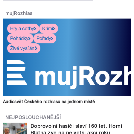
mujRozhlas
Hry a četby
Krimi
Pohádky
Pořady
Živé vysílání
Audiosvět Českého rozhlasu na jednom místě
NEJPOSLOUCHANĚJŠÍ
Dobrovolní hasiči slaví 160 let. Horní
Blatná zve na největší akci roku