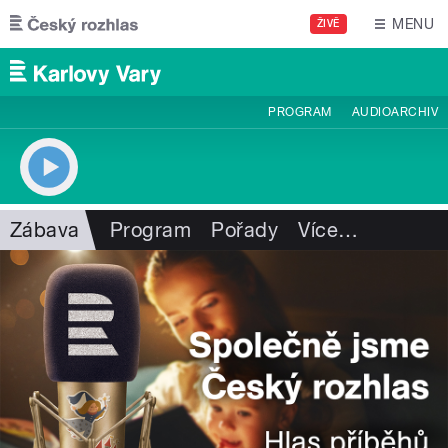
Přejít k hlavnímu obsahu
MENU
ŽIVĚ
PROGRAM
AUDIOARCHIV
Zábava
Program
Pořady
Více
…