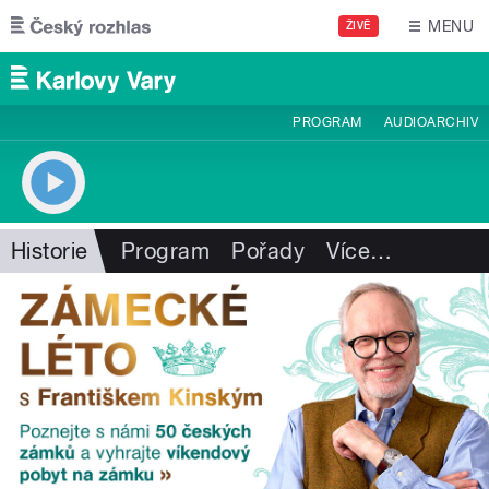
Přejít k hlavnímu obsahu
MENU
ŽIVĚ
PROGRAM
AUDIOARCHIV
Historie
Program
Pořady
Více
…