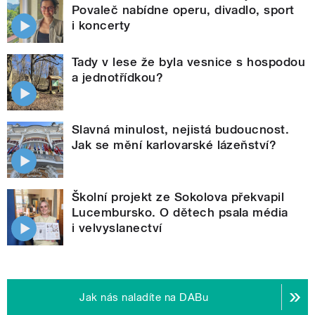
Povaleč nabídne operu, divadlo, sport
i koncerty
Tady v lese že byla vesnice s hospodou
a jednotřídkou?
Slavná minulost, nejistá budoucnost.
Jak se mění karlovarské lázeňství?
Školní projekt ze Sokolova překvapil
Lucembursko. O dětech psala média
i velvyslanectví
Jak nás naladíte na DABu