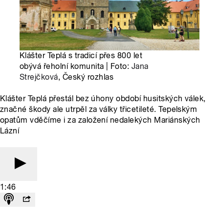
Klášter Teplá s tradicí přes 800 let
obývá řeholní komunita | Foto:
Jana
Strejčková
, Český rozhlas
Klášter Teplá přestál bez úhony období husitských válek,
značné škody ale utrpěl za války třicetileté. Tepelským
opatům vděčíme i za založení nedalekých Mariánských
Lázní
1:46