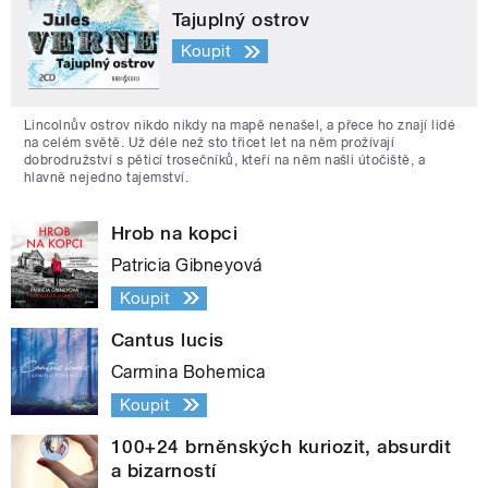
Tajuplný ostrov
Koupit
Lincolnův ostrov nikdo nikdy na mapě nenašel, a přece ho znají lidé
na celém světě. Už déle než sto třicet let na něm prožívají
dobrodružství s pěticí trosečníků, kteří na něm našli útočiště, a
hlavně nejedno tajemství.
Hrob na kopci
Patricia Gibneyová
Koupit
Cantus lucis
Carmina Bohemica
Koupit
100+24 brněnských kuriozit, absurdit
a bizarností