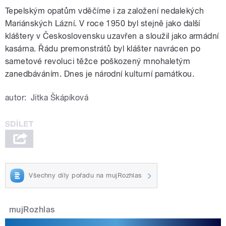
Tepelským opatům vděčíme i za založení nedalekých
Mariánských Lázní. V roce 1950 byl stejně jako další
kláštery v Československu uzavřen a sloužil jako armádní
kasárna. Řádu premonstrátů byl klášter navrácen po
sametové revoluci těžce poškozený mnohaletým
zanedbáváním. Dnes je národní kulturní památkou.
autor:
Jitka Škápíková
Všechny díly pořadu na mujRozhlas
mujRozhlas