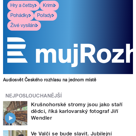
Hry a četby
Krimi
Pohádky
Pořady
Živé vysílání
Audiosvět Českého rozhlasu na jednom místě
NEJPOSLOUCHANĚJŠÍ
Krušnohorské stromy jsou jako staří
dědci, říká karlovarský fotograf Jiří
Wendler
Ve Valči se bude slavit. Jubilejní