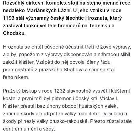
Rozsáhlý církevní komplex stojí na stejnojmenné řece
nedaleko Mariánských Lázní. U jeho vzniku v roce
1193 stál významný český šlechtic Hroznata, který
zastával funkci velitele hraničářů na Tepelsku a
Chodsku.
Hroznata se chtěl původně účastnit třetí křížové výpravy,
ale byl papežem z výpravy dispensován a náhradou slíbil
založit klášter. Vzápětí do něj povolal členy řádu
premonstrátů z pražského Strahova a sám se stal
řeholníkem.
Pražský biskup v roce 1232 slavnostně vysvětil klášterní
kostel a první mši byl přítomen i český král Václav I.
Klášter přestál bez úhony období husitských válek,
značné škody ale utrpěl za války třicetileté. Další bídu a
škody přinesly války prusko-rakouské. Přesto zůstal stále
centrem umění a vědy.