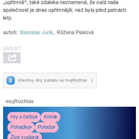
„upřímně“, také zdaleka neznamená, že celá naše
společnost je dnes upřímnější, než byla před patnácti
lety.
autoři:
Stanislav Jurík
,
Růžena Písková
Všechny díly pořadu na mujRozhlas
mujRozhlas
Hry a četby
Krimi
Pohádky
Pořady
Živé vysílání