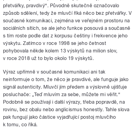
přetvářky, pravdivý“. Původně skutečně označovalo
způsob sdělení, tedy že mluvčí říká něco bez přetvářky. V
současné komunikaci, zejména ve veřejném prostoru na
sociálních sítích, se ale jeho funkce posouvá a současně
s tím roste podle dat z korpusu češtiny i frekvence jeho
výskytu. Zatímco v roce 1998 se jeho četnost
pohybovala někde kolem 13 výskytů na milion slov,
v roce 2018 už to bylo okolo 19 výskytů.
Výraz upřímně v současné komunikaci ani tak
neinformuje o tom, že něco je pravdivé, ale funguje jako
signál autenticity. Mluvčí jím předem a výslovně ujišťuje
posluchače: „Teď mluvím za sebe, můžete mi věřit.“
Podobně se používají i další výrazy, třeba popravdě, na
rovinu, bez obalu nebo anglicismus honestly. Tahle slova
pak fungují jako částice vyjadřující postoj mluvčího
k tomu, co říká.