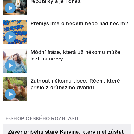
republiky a je i dnes
Přemýšlíme o něčem nebo nad něčím?
Módní fráze, která už někomu může
lézt na nervy
Zatnout někomu tipec. Rčení, které
přišlo z drůbežího dvorku
E-SHOP ČESKÉHO ROZHLASU
Závěr příběhu staré Karviné, který měl zůstat