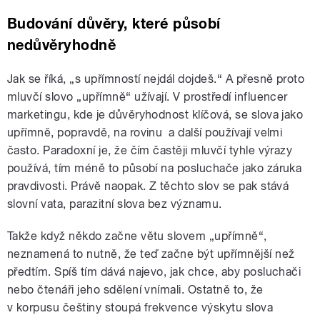
Budování důvěry, které působí
nedůvěryhodně
Jak se říká, „s upřímností nejdál dojdeš.“ A přesně proto
mluvčí slovo „upřímně“ užívají. V prostředí influencer
marketingu, kde je důvěryhodnost klíčová, se slova jako
upřímně, popravdě, na rovinu a další používají velmi
často. Paradoxní je, že čím častěji mluvčí tyhle výrazy
používá, tím méně to působí na posluchače jako záruka
pravdivosti. Právě naopak. Z těchto slov se pak stává
slovní vata, parazitní slova bez významu.
Takže když někdo začne větu slovem „upřímně“,
neznamená to nutně, že teď začne být upřímnější než
předtím. Spíš tím dává najevo, jak chce, aby posluchači
nebo čtenáři jeho sdělení vnímali. Ostatně to, že
v korpusu češtiny stoupá frekvence výskytu slova