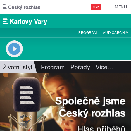
Přejít k hlavnímu obsahu
MENU
ŽIVĚ
PROGRAM
AUDIOARCHIV
Životní styl
Program
Pořady
Více
…