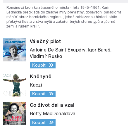
Románová kronika ztraceného města - léta 1945–1961. Karin
Lednická předkládá do značné míry převratný, dosavadní paradigma
měnící obraz hornického regionu, jehož zahlazenou historii stále
překrývá tlustá vrstva mýtů a zakořeněných stereotypů o „černé
zemi a rudém kraji“.
Válečný pilot
Antoine De Saint Exupéry, Igor Bareš,
Vladimír Rusko
Koupit
Kněhyně
Kaczi
Koupit
Co život dal a vzal
Betty MacDonaldová
Koupit