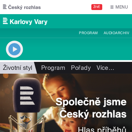
Přejít k hlavnímu obsahu
MENU
ŽIVĚ
PROGRAM
AUDIOARCHIV
Životní styl
Program
Pořady
Více
…