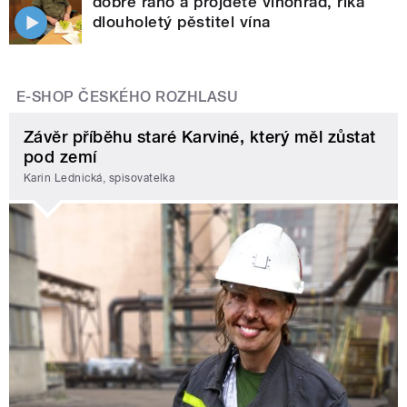
dobré ráno a projdete vinohrad, říká
dlouholetý pěstitel vína
E-SHOP ČESKÉHO ROZHLASU
Závěr příběhu staré Karviné, který měl zůstat
pod zemí
Karin Lednická, spisovatelka