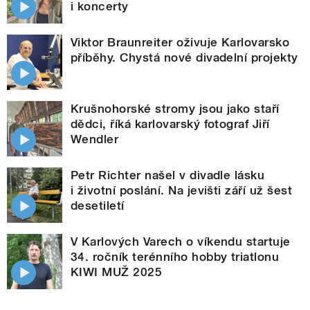
i koncerty
Viktor Braunreiter oživuje Karlovarsko
příběhy. Chystá nové divadelní projekty
Krušnohorské stromy jsou jako staří
dědci, říká karlovarský fotograf Jiří
Wendler
Petr Richter našel v divadle lásku
i životní poslání. Na jevišti září už šest
desetiletí
V Karlových Varech o víkendu startuje
34. ročník terénního hobby triatlonu
KIWI MUŽ 2025