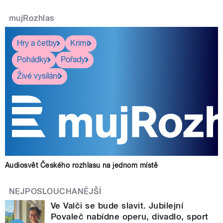
mujRozhlas
Hry a četby
Krimi
Pohádky
Pořady
Živé vysílání
Audiosvět Českého rozhlasu na jednom místě
NEJPOSLOUCHANĚJŠÍ
Ve Valči se bude slavit. Jubilejní
Povaleč nabídne operu, divadlo, sport