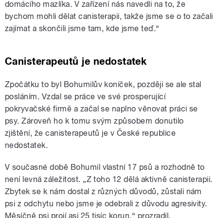
domácího mazlíka. V zařízení nás navedli na to, že
bychom mohli dělat canisterapii, takže jsme se o to začali
zajímat a skončili jsme tam, kde jsme teď.“
Canisterapeutů je nedostatek
Zpočátku to byl Bohumilův koníček, později se ale stal
posláním. Vzdal se práce ve své prosperující
pokryvačské firmě a začal se naplno věnovat práci se
psy. Zároveň ho k tomu svým způsobem donutilo
zjištění, že canisterapeutů je v České republice
nedostatek.
V současné době Bohumil vlastní 17 psů a rozhodně to
není levná záležitost. „Z toho 12 dělá aktivně canisterapii.
Zbytek se k nám dostal z různých důvodů, zůstali nám
psi z odchytu nebo jsme je odebrali z důvodu agresivity.
Měsíčně psi projí asi 25 tisíc korun,“ prozradil.