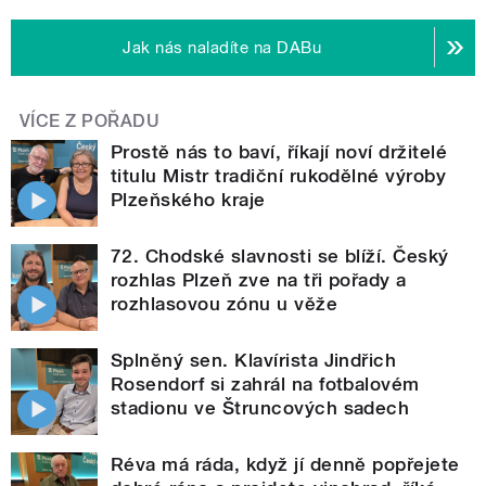
Jak nás naladíte na DABu
VÍCE Z POŘADU
Prostě nás to baví, říkají noví držitelé
titulu Mistr tradiční rukodělné výroby
Plzeňského kraje
72. Chodské slavnosti se blíží. Český
rozhlas Plzeň zve na tři pořady a
rozhlasovou zónu u věže
Splněný sen. Klavírista Jindřich
Rosendorf si zahrál na fotbalovém
stadionu ve Štruncových sadech
Réva má ráda, když jí denně popřejete