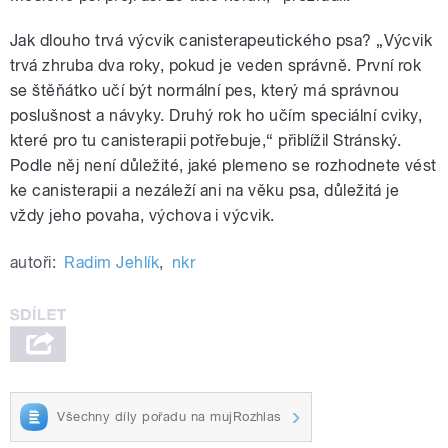
Jak dlouho trvá výcvik canisterapeutického psa? „Výcvik
trvá zhruba dva roky, pokud je veden správně. První rok
se štěňátko učí být normální pes, který má správnou
poslušnost a návyky. Druhý rok ho učím speciální cviky,
které pro tu canisterapii potřebuje,“ přiblížil Stránský.
Podle něj není důležité, jaké plemeno se rozhodnete vést
ke canisterapii a nezáleží ani na věku psa, důležitá je
vždy jeho povaha, výchova i výcvik.
autoři:
Radim Jehlík
,
nkr
Všechny díly pořadu na mujRozhlas