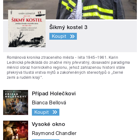
Šikmý kostel 3
Koupit
Románová kronika ztraceného města - léta 1945–1961. Karin
Lednická předkládá do značné míry převratný, dosavadní paradigma
měnící obraz hornického regionu, jehož zahlazenou historii stále
překrývá tlustá vrstva mýtů a zakořeněných stereotypů o „černé
zemi a rudém kraji“.
Případ Holečkovi
Bianca Bellová
Koupit
Vysoké okno
Raymond Chandler