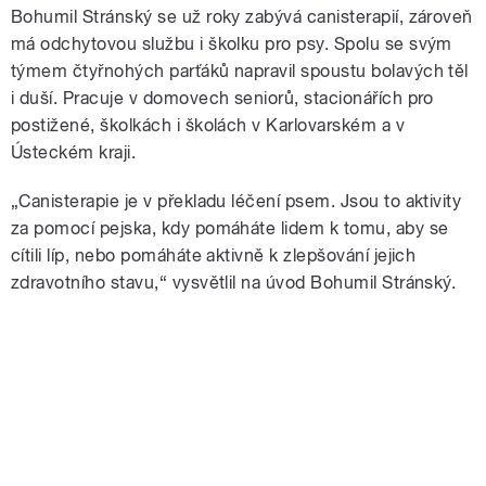
Bohumil Stránský se už roky zabývá canisterapií, zároveň
má odchytovou službu i školku pro psy. Spolu se svým
týmem čtyřnohých parťáků napravil spoustu bolavých těl
i duší. Pracuje v domovech seniorů, stacionářích pro
postižené, školkách i školách v Karlovarském a v
Ústeckém kraji.
„Canisterapie je v překladu léčení psem. Jsou to aktivity
za pomocí pejska, kdy pomáháte lidem k tomu, aby se
cítili líp, nebo pomáháte aktivně k zlepšování jejich
zdravotního stavu,“ vysvětlil na úvod Bohumil Stránský.