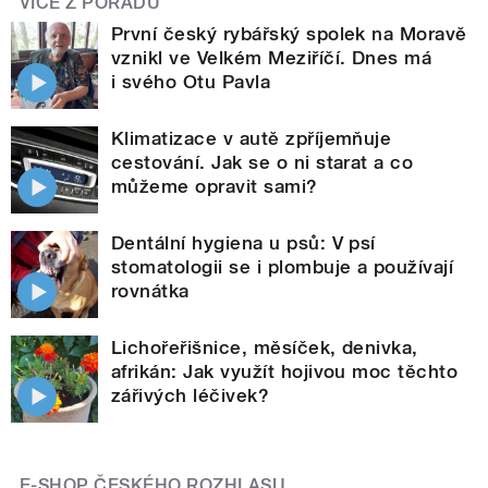
VÍCE Z POŘADU
První český rybářský spolek na Moravě
vznikl ve Velkém Meziříčí. Dnes má
i svého Otu Pavla
Klimatizace v autě zpříjemňuje
cestování. Jak se o ni starat a co
můžeme opravit sami?
Dentální hygiena u psů: V psí
stomatologii se i plombuje a používají
rovnátka
Lichořeřišnice, měsíček, denivka,
afrikán: Jak využít hojivou moc těchto
zářivých léčivek?
E-SHOP ČESKÉHO ROZHLASU