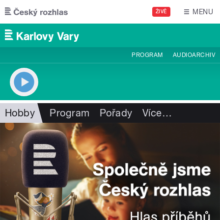
Přejít k hlavnímu obsahu
MENU
ŽIVĚ
PROGRAM
AUDIOARCHIV
Hobby
Program
Pořady
Více
…