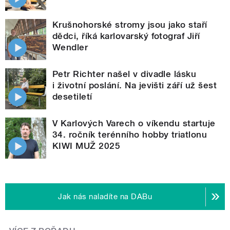
Krušnohorské stromy jsou jako staří
dědci, říká karlovarský fotograf Jiří
Wendler
Petr Richter našel v divadle lásku
i životní poslání. Na jevišti září už šest
desetiletí
V Karlových Varech o víkendu startuje
34. ročník terénního hobby triatlonu
KIWI MUŽ 2025
Jak nás naladíte na DABu