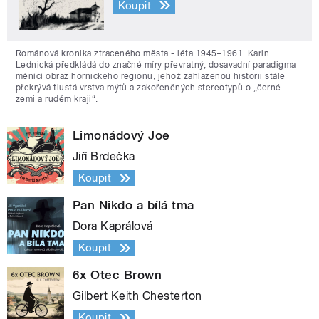
Koupit
Románová kronika ztraceného města - léta 1945–1961. Karin
Lednická předkládá do značné míry převratný, dosavadní paradigma
měnící obraz hornického regionu, jehož zahlazenou historii stále
překrývá tlustá vrstva mýtů a zakořeněných stereotypů o „černé
zemi a rudém kraji“.
Limonádový Joe
Jiří Brdečka
Koupit
Pan Nikdo a bílá tma
Dora Kaprálová
Koupit
6x Otec Brown
Gilbert Keith Chesterton
Koupit