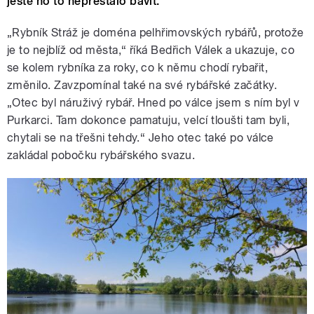
ještě ho to nepřestalo bavit.
„Rybník Stráž je doména pelhřimovských rybářů, protože
je to nejblíž od města,“ říká Bedřich Válek a ukazuje, co
se kolem rybníka za roky, co k němu chodí rybařit,
změnilo. Zavzpomínal také na své rybářské začátky.
„Otec byl náruživý rybář. Hned po válce jsem s ním byl v
Purkarci. Tam dokonce pamatuju, velcí tloušti tam byli,
chytali se na třešni tehdy.“ Jeho otec také po válce
zakládal pobočku rybářského svazu.