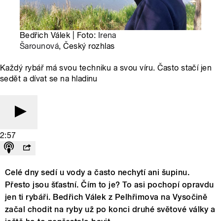
Bedřich Válek | Foto:
Irena
Šarounová
, Český rozhlas
Každý rybář má svou techniku a svou víru. Často stačí jen
sedět a dívat se na hladinu
2:57
Celé dny sedí u vody a často nechytí ani šupinu.
Přesto jsou šťastní. Čím to je? To asi pochopí opravdu
jen ti rybáři. Bedřich Válek z Pelhřimova na Vysočině
začal chodit na ryby už po konci druhé světové války a