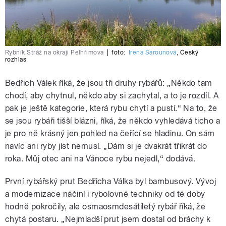
Rybník Stráž na okraji Pelhřimova
|
foto:
Irena Šarounová
,
Český
rozhlas
Bedřich Válek říká, že jsou tři druhy rybářů: „Někdo tam
chodí, aby chytnul, někdo aby si zachytal, a to je rozdíl. A
pak je ještě kategorie, která rybu chytí a pustí.“ Na to, že
se jsou rybáři tišší blázni, říká, že někdo vyhledává ticho a
je pro ně krásný jen pohled na čeřící se hladinu. On sám
navíc ani ryby jíst nemusí. „Dám si je dvakrát třikrát do
roka. Můj otec ani na Vánoce rybu nejedl,“ dodává.
První rybářský prut Bedřicha Válka byl bambusový. Vývoj
a modernizace náčiní i rybolovné techniky od té doby
hodně pokročily, ale osmaosmdesátiletý rybář říká, že
chytá postaru. „Nejmladší prut jsem dostal od bráchy k