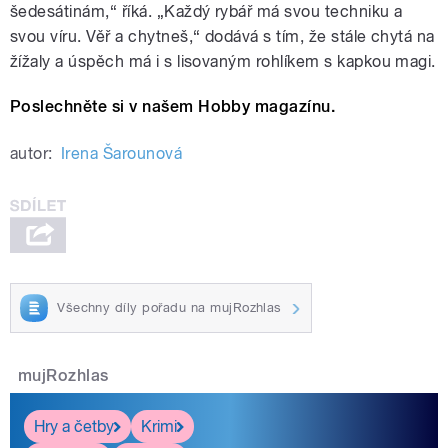
šedesátinám,“ říká. „Každý rybář má svou techniku a
svou víru. Věř a chytneš,“ dodává s tím, že stále chytá na
žížaly a úspěch má i s lisovaným rohlíkem s kapkou magi.
Poslechněte si v našem Hobby magazínu.
autor:
Irena Šarounová
Všechny díly pořadu na mujRozhlas
mujRozhlas
Hry a četby
Krimi