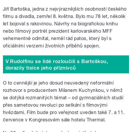
Jiří Bartoška, jedna z nejvýraznějších osobností českého
filmu a divadla, zemřel 8. května. Bylo mu 78 let, několik
let bojoval s rakovinou. Návrhy na biografickou knihu
nebo filmový portrét prezident karlovarského MFF
vehementně odmítal, neměl rád patos, který byl s
oficiálními verzemi životních příběhů spojen.
V Rudolfinu se lidé rozloučili s Bartoškou,
dorazily tisíce jeho příznivců
O to cennější je jeho dosud neuvedený neformální
rozhovor s producentem Milanem Kuchynkou, v němž
se dotýká rozmanitých témat – od gymnaziálních studií
přes sametovou revoluci po setkání s filmovými
hvězdami. Film bude pro veřejnost uveden také 7. a 11.
července v Kongresovém sále hotelu Thermal.