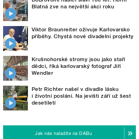
Blatná zve na největší akci roku
Viktor Braunreiter oživuje Karlovarsko
příběhy. Chystá nové divadelní projekty
Krušnohorské stromy jsou jako staří
dědci, říká karlovarský fotograf Jiří
Wendler
Petr Richter našel v divadle lásku
i životní poslání. Na jevišti září už šest
desetiletí
Jak nás naladíte na DABu