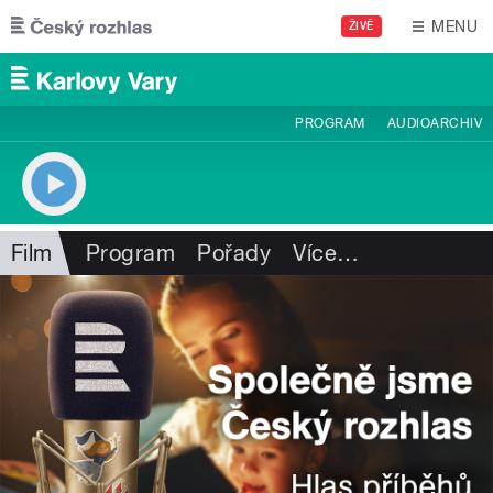
Přejít k hlavnímu obsahu
MENU
ŽIVĚ
PROGRAM
AUDIOARCHIV
Film
Program
Pořady
Více
…