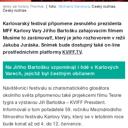
Velký sál hotelu Thermal.
|
foto:
Michaela Danelová
,
Český rozhlas
,
Český rozhlas
Karlovarský festival připomene zesnulého prezidenta
MFF Karlovy Vary Jiřího Bartošku zahajovacím filmem
Musíme to zarámovat!, který je jeho rozhovorem v režii
Jakuba Juráska. Snímek bude dostupný také on-line
prostřednictvím platformy
KVIFF.TV
.
Na Jiřího Bartošku vzpomínají i lidé v Karlových
Varech, jejichž byl čestným občanem
Návštěvníci festivalu si charismatického glosátora
okolního světa připomenou také projekcemi filmu Teorie
tygra a výstavou Jiří Bartoška – KVIFF President.
Informovali o tom pořadatelé 59. ročníku Mezinárodního
filmového festivalu Karlovy Vary, který se v letošním roce
bude konat až
od 4. do 12. července.