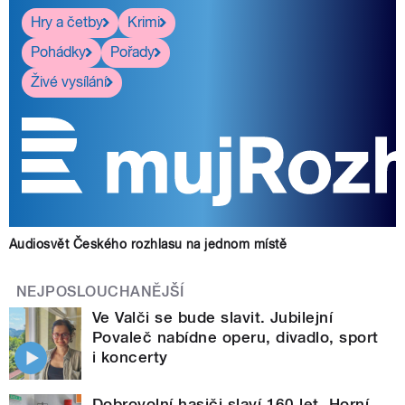
Hry a četby
Krimi
Pohádky
Pořady
Živé vysílání
Audiosvět Českého rozhlasu na jednom místě
NEJPOSLOUCHANĚJŠÍ
Ve Valči se bude slavit. Jubilejní
Povaleč nabídne operu, divadlo, sport
i koncerty
Dobrovolní hasiči slaví 160 let. Horní