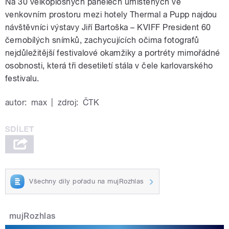
Na 30 velkoplošných panelech umístěných ve
venkovním prostoru mezi hotely Thermal a Pupp najdou
návštěvníci výstavy Jiří Bartoška – KVIFF President 60
černobílých snímků, zachycujících očima fotografů
nejdůležitější festivalové okamžiky a portréty mimořádné
osobnosti, která tři desetiletí stála v čele karlovarského
festivalu.
autor:
max
|
zdroj:
ČTK
Všechny díly pořadu na mujRozhlas
mujRozhlas