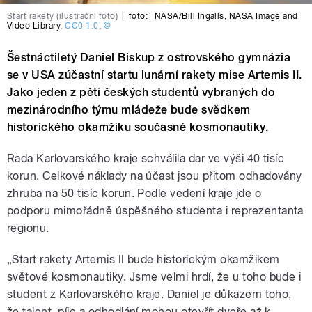
Start rakety (ilustrační foto)
|
foto:
NASA/Bill Ingalls
,
NASA Image and
Video Library
,
CC0 1.0
,
©
Šestnáctiletý Daniel Biskup z ostrovského gymnázia
se v USA zúčastní startu lunární rakety mise Artemis II.
Jako jeden z pěti českých studentů vybraných do
mezinárodního týmu mládeže bude svědkem
historického okamžiku současné kosmonautiky.
Rada Karlovarského kraje schválila dar ve výši 40 tisíc
korun. Celkové náklady na účast jsou přitom odhadovány
zhruba na 50 tisíc korun. Podle vedení kraje jde o
podporu mimořádně úspěšného studenta i reprezentanta
regionu.
„Start rakety Artemis II bude historickým okamžikem
světové kosmonautiky. Jsme velmi hrdí, že u toho bude i
student z Karlovarského kraje. Daniel je důkazem toho,
že talent, píle a odhodlání mohou otevřít dveře až k