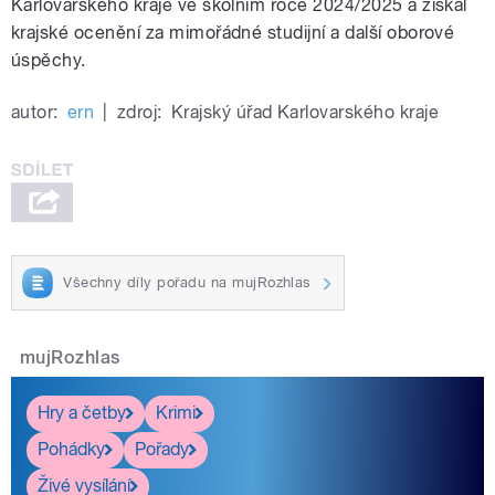
Karlovarského kraje ve školním roce 2024/2025 a získal
krajské ocenění za mimořádné studijní a další oborové
úspěchy.
autor:
ern
|
zdroj:
Krajský úřad Karlovarského kraje
Všechny díly pořadu na mujRozhlas
mujRozhlas
Hry a četby
Krimi
Pohádky
Pořady
Živé vysílání