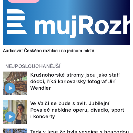
Audiosvět Českého rozhlasu na jednom místě
NEJPOSLOUCHANĚJŠÍ
Krušnohorské stromy jsou jako staří
dědci, říká karlovarský fotograf Jiří
Wendler
Ve Valči se bude slavit. Jubilejní
Povaleč nabídne operu, divadlo, sport
i koncerty
Tady v lese že byla vesnice s hospodou