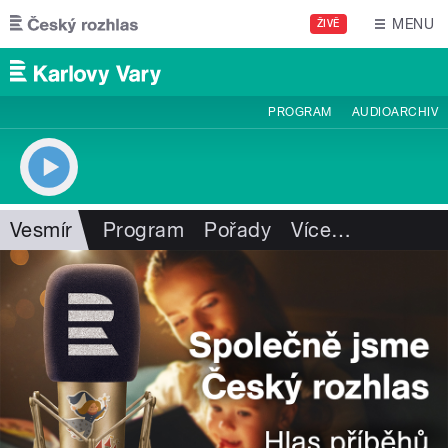
Přejít k hlavnímu obsahu
MENU
ŽIVĚ
PROGRAM
AUDIOARCHIV
Vesmír
Program
Pořady
Více
…