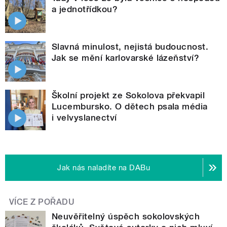
a jednotřídkou?
Slavná minulost, nejistá budoucnost.
Jak se mění karlovarské lázeňství?
Školní projekt ze Sokolova překvapil
Lucembursko. O dětech psala média
i velvyslanectví
Jak nás naladíte na DABu
VÍCE Z POŘADU
Neuvěřitelný úspěch sokolovských