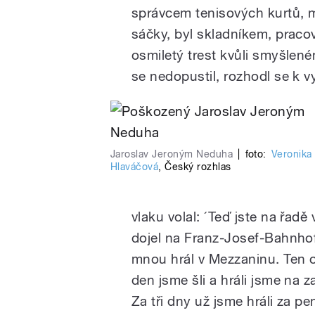
správcem tenisových kurtů, míc
sáčky, byl skladníkem, praco
osmiletý trest kvůli smyšlené
se nedopustil, rozhodl se k 
Jaroslav Jeroným Neduha
|
foto:
Veronika
Hlaváčová
,
Český rozhlas
vlaku volal: ´Teď jste na řadě
dojel na Franz-Josef-Bahnhof
mnou hrál v Mezzaninu. Ten od
den jsme šli a hráli jsme na z
Za tři dny už jsme hráli za p