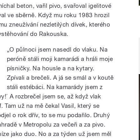
hal beton, vařil pivo, svařoval igelitové
val ve sběrně. Když mu roku 1983 hrozil
mu zneužívání nezletilých dívek, kterého
vystěhování do Rakouska.
„O půlnoci jsem nasedl do vlaku. Na
peróně stáli moji kamarádi a hráli moje
písničky. Na housle a na kytary.
Zpívali a brečeli. A já se smál a v koutě
stáli estébáci. Na kamarády jsem z
 vy!´ A rozbrečel jsem se, až když vlak
. Tam už na mě čekal Vasil, který se
jel o rok dřív, to se mu podařilo. Druhý
ahradě v Metropolu za večeři a za pivo.
eníze jako duo. No a za týden už jsem měl