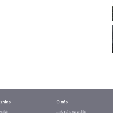
zhlas
O nás
ysílání
Jak nás naladíte