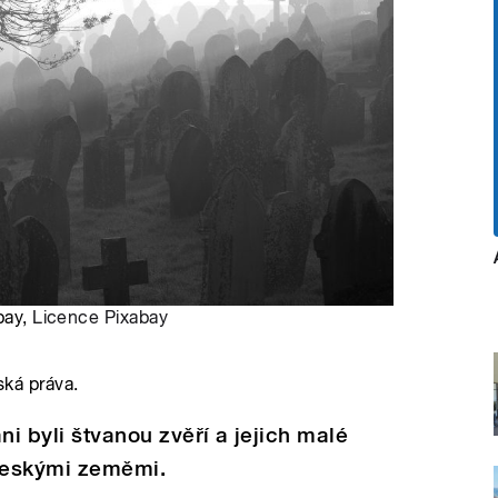
bay,
Licence Pixabay
ská práva.
áni byli štvanou zvěří a jejich malé
 českými zeměmi.