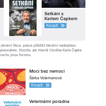
Setkání s
Karlem Čapkem
Koupit
Literární fikce, pokus přiblížit literární nadsázkou
spisovatele, filozofa, ale hlavně člověka Karla Čapka
trochu jinou formou.
Moci bez nemoci
Šárka Volemanová
Koupit
Veterinární poradna