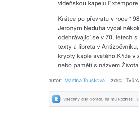
vídeňskou kapelu Extempore
Krátce po převratu v roce 19
Jeroným Neduha vydal několi
odehrávající se v 70. letech
texty a libreta v Antizpěvník
krypty kaple svatého Kříže v
nebo paměti s názvem Života
autor:
Martina Toušková
|
zdroj:
Tvůrč
Všechny díly pořadu na mujRozhlas