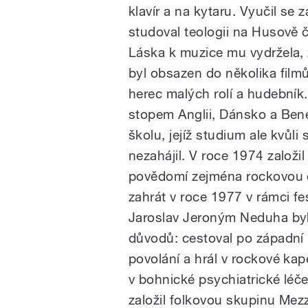
klavír a na kytaru. Vyučil se
studoval teologii na Husově 
Láska k muzice mu vydržela, z
byl obsazen do několika film
herec malých rolí a hudebník
stopem Anglii, Dánsko a Bene
školu, jejíž studium ale kvů
nezahájil. V roce 1974 založi
povědomí zejména rockovou ope
zahrát v roce 1977 v rámci fe
Jaroslav Jeroným Neduha byl
důvodů: cestoval po západní 
povolání a hrál v rockové kap
v bohnické psychiatrické léč
založil folkovou skupinu Mezz