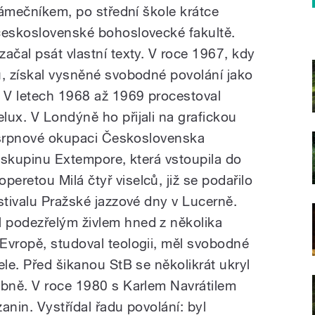
 zámečníkem, po střední škole krátce
československé bohoslovecké fakultě.
ačal psát vlastní texty. V roce 1967, kdy
ů, získal vysněné svobodné povolání jako
. V letech 1968 až 1969 procestoval
lux. V Londýně ho přijali na grafickou
li srpnové okupaci Československa
l skupinu Extempore, která vstoupila do
retou Milá čtyř viselců, již se podařilo
stivalu Pražské jazzové dny v Lucerně.
 podezřelým živlem hned z několika
Evropě, studoval teologii, měl svobodné
ele. Před šikanou StB se několikrát ukryl
ebně. V roce 1980 s Karlem Navrátilem
anin. Vystřídal řadu povolání: byl