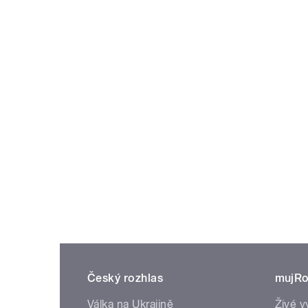
Český rozhlas
mujRo
Válka na Ukrajině
Živé v