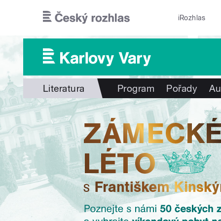
Přejít k hlavnímu obsahu
iRozhlas
Literatura
Program
Pořady
Au