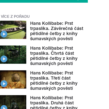
VÍCE Z POŘADU
Hans Kollibabe: Prst
trpaslíka. Závěrečná část
pětidílné četby z knihy
šumavských pověstí
Hans Kollibabe: Prst
trpaslíka. Čtvrtá část
pětidílné četby z knihy
šumavských pověstí
Hans Kollibabe: Prst
trpaslíka. Třetí část
pětidílné četby z knihy
šumavských pověstí
Hans Kollibabe: Prst
trpaslíka. Druhá část
pětidílné četby z knihy