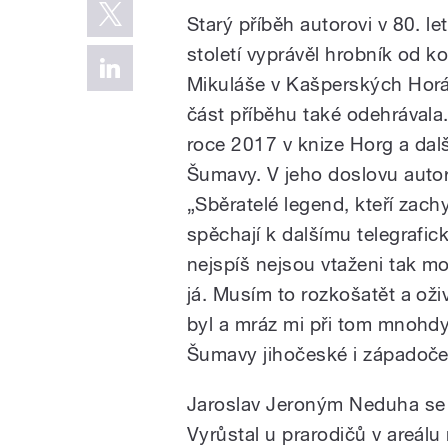
Starý příběh autorovi v 80. l
století vyprávěl hrobník od k
Mikuláše v Kašperských Horá
část příběhu také odehrávala.
roce 2017 v knize Horg a dal
Šumavy. V jeho doslovu autor
„Sběratelé legend, kteří zach
spěchají k dalšímu telegrafic
nejspíš nejsou vtaženi tak m
já. Musím to rozkošatět a oži
byl a mráz mi při tom mnohdy
Šumavy jihočeské i západočes
Jaroslav Jeroným Neduha se 
Vyrůstal u prarodičů v areál