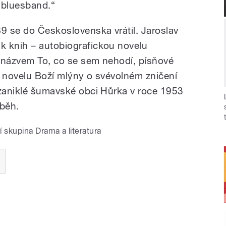
 bluesband.“
89 se do Československa vrátil. Jaroslav
k knih – autobiografickou novelu
 s názvem To, co se sem nehodí, písňové
u, novelu Boží mlýny o svévolném zničení
 zaniklé šumavské obci Hůrka v roce 1953
běh.
í skupina Drama a literatura