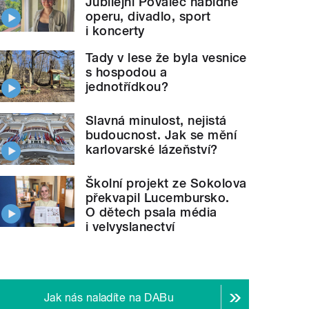
Jubilejní Povaleč nabídne
operu, divadlo, sport
i koncerty
Tady v lese že byla vesnice
s hospodou a
jednotřídkou?
Slavná minulost, nejistá
budoucnost. Jak se mění
karlovarské lázeňství?
Školní projekt ze Sokolova
překvapil Lucembursko.
O dětech psala média
i velvyslanectví
Jak nás naladíte na DABu