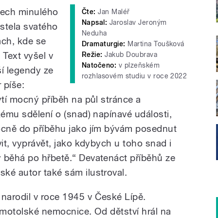
etech minulého
Čte:
Jan Maléř
Napsal:
Jaroslav Jeroným
ostela svatého
Neduha
ch, kde se
Dramaturgie:
Martina Toušková
 Text vyšel v
Režie:
Jakub Doubrava
Natočeno:
v plzeňském
ší legendy ze
rozhlasovém studiu v roce 2022
 píše:
ytí mocný příběh na půl stránce a
kému sdělení o (snad) napínavé události,
ocně do příběhu jako jím bývám posednut
vit, vyprávět, jako kdybych u toho snad i
 běhá po hřbetě.“ Devatenáct příběhů ze
ké autor také sám ilustroval.
narodil v roce 1945 v České Lípě.
u motolské nemocnice. Od dětství hrál na