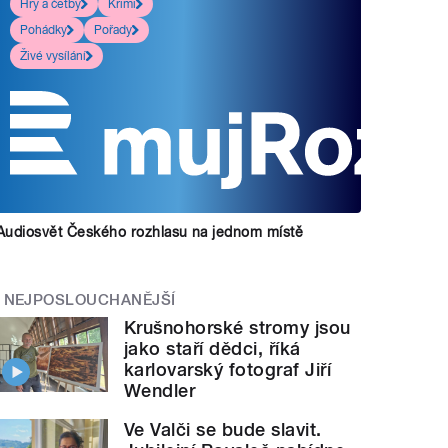
Hry a četby
Krimi
Pohádky
Pořady
Živé vysílání
Audiosvět Českého rozhlasu na jednom místě
NEJPOSLOUCHANĚJŠÍ
Krušnohorské stromy jsou
jako staří dědci, říká
karlovarský fotograf Jiří
Wendler
Ve Valči se bude slavit.