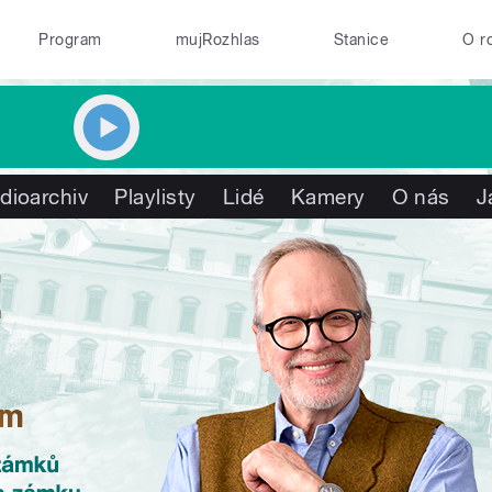
Program
mujRozhlas
Stanice
O r
dioarchiv
Playlisty
Lidé
Kamery
O nás
J