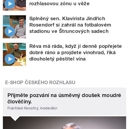
rozhlasovou zónu u věže
Splněný sen. Klavírista Jindřich
Rosendorf si zahrál na fotbalovém
stadionu ve Štruncových sadech
Réva má ráda, když jí denně popřejete
dobré ráno a projdete vinohrad, říká
dlouholetý pěstitel vína
E-SHOP ČESKÉHO ROZHLASU
Přijměte pozvání na úsměvný doušek moudré
člověčiny.
František Novotný, moderátor