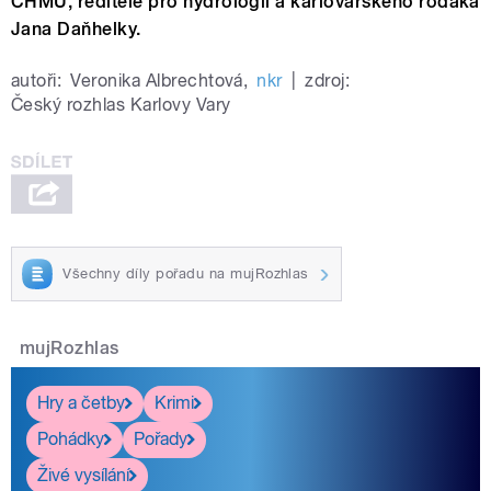
ČHMÚ, ředitele pro hydrologii a karlovarského rodáka
Jana Daňhelky.
autoři:
Veronika Albrechtová
,
nkr
|
zdroj:
Český rozhlas Karlovy Vary
Všechny díly pořadu na mujRozhlas
mujRozhlas
Hry a četby
Krimi
Pohádky
Pořady
Živé vysílání