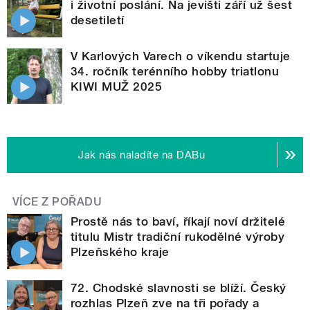
i životní poslání. Na jevišti září už šest
desetiletí
V Karlových Varech o víkendu startuje
34. ročník terénního hobby triatlonu
KIWI MUŽ 2025
Jak nás naladíte na DABu
VÍCE Z POŘADU
Prostě nás to baví, říkají noví držitelé
titulu Mistr tradiční rukodělné výroby
Plzeňského kraje
72. Chodské slavnosti se blíží. Český
rozhlas Plzeň zve na tři pořady a