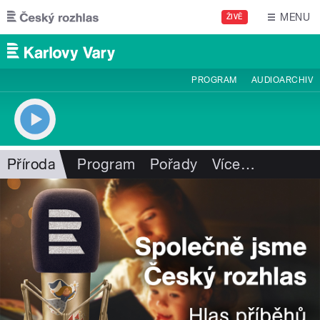
Přejít k hlavnímu obsahu
MENU
ŽIVĚ
PROGRAM
AUDIOARCHIV
Příroda
Program
Pořady
Více
…