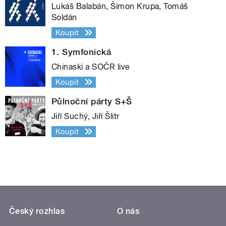
Lukáš Balabán, Šimon Krupa, Tomáš
Soldán
Koupit
1. Symfonická
Chinaski a SOČR live
Koupit
Půlnoční párty S+Š
Jiří Suchý, Jiří Šlitr
Koupit
Český rozhlas
O nás