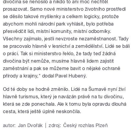
divočina se nenosilo a nikdo to ani moc nechtěl
prosazovat. Samo nové ministerstvo životního prostředí
se děsilo takové myšlenky a celkem logicky, protože
abychom mohli národní park vyhlásit, bylo potřeba
přesvědčit lidi, místní komunity, místní odborníky.
Všechny zajímalo, jestli nevzroste nezaměstnanost. Tady
se pracovalo hlavně v lesnictví a zemědělství. Lidé se báli
o práci. Tak si ministerstvo řeklo, že tady teď žádná
divočina být nemůže, musíme hlavně lidem zajistit
zaměstnání a pak se můžeme bavit o nějaké ochraně
přírody a krajiny," dodal Pavel Hubený.
Od té doby se hodně změnilo. Lidé na Šumavě nyní živí
hlavně turismus, který je navázán právě na tu divočinu,
která se zde ponechala. Ale k tomu byla opravdu dlouhá
cesta, která ještě úplně neskončila.
autor:
Jan Dvořák
|
zdroj:
Český rozhlas Plzeň