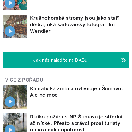
Krušnohorské stromy jsou jako staří
dědci, říká karlovarský fotograf Jiří
Wendler
Jak nás naladíte na DABu
VÍCE Z POŘADU
Klimatická změna ovlivňuje i Šumavu.
Ale ne moc
Riziko požáru v NP Šumava je střední
až nízké. Přesto správci prosí turisty
o maximální opatrnost