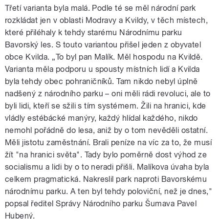
Třetí varianta byla malá. Podle té se měl národní park
rozkládat jen v oblasti Modravy a Kvildy, v těch místech,
které přiléhaly k tehdy starému Národnímu parku
Bavorský les. S touto variantou přišel jeden z obyvatel
obce Kvilda. „To byl pan Malík. Měl hospodu na Kvildě.
Varianta měla podporu u spousty místních lidí a Kvilda
byla tehdy obec pohraničníků. Tam nikdo nebyl úplně
nadšený z národního parku – oni měli rádi revoluci, ale to
byli lidi, kteří se sžili s tím systémem. Žili na hranici, kde
vládly estébácké manýry, každý hlídal každého, nikdo
nemohl pořádně do lesa, aniž by o tom nevěděli ostatní.
Měli jistotu zaměstnání. Brali peníze na víc za to, že musí
žít "na hranici světa". Tady bylo poměrně dost výhod ze
socialismu a lidi by o to neradi přišli. Malíkova úvaha byla
celkem pragmatická. Nakreslil park naproti Bavorskému
národnímu parku. A ten byl tehdy poloviční, než je dnes,"
popsal ředitel Správy Národního parku Šumava Pavel
Hubený.