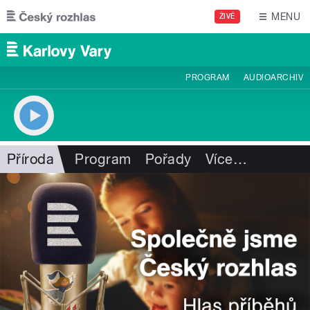
Přejít k hlavnímu obsahu
MENU
ŽIVĚ
PROGRAM
AUDIOARCHIV
Příroda
Program
Pořady
Více
…