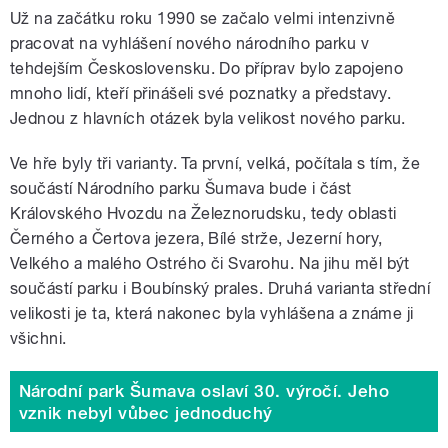
Už na začátku roku 1990 se začalo velmi intenzivně
pracovat na vyhlášení nového národního parku v
tehdejším Československu. Do příprav bylo zapojeno
mnoho lidí, kteří přinášeli své poznatky a představy.
Jednou z hlavních otázek byla velikost nového parku.
Ve hře byly tři varianty. Ta první, velká, počítala s tím, že
součástí Národního parku Šumava bude i část
Královského Hvozdu na Železnorudsku, tedy oblasti
Černého a Čertova jezera, Bílé strže, Jezerní hory,
Velkého a malého Ostrého či Svarohu. Na jihu měl být
součástí parku i Boubínský prales. Druhá varianta střední
velikosti je ta, která nakonec byla vyhlášena a známe ji
všichni.
Národní park Šumava oslaví 30. výročí. Jeho
vznik nebyl vůbec jednoduchý