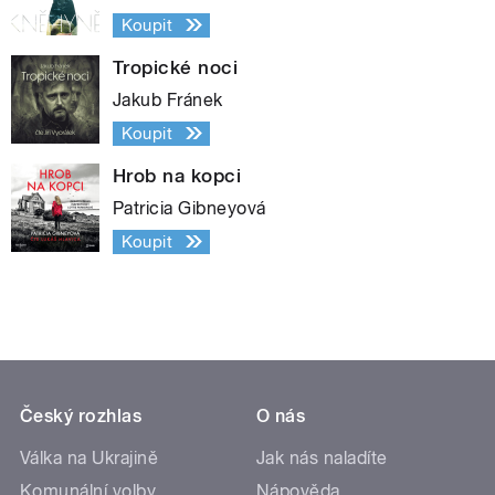
Koupit
Tropické noci
Jakub Fránek
Koupit
Hrob na kopci
Patricia Gibneyová
Koupit
Český rozhlas
O nás
Válka na Ukrajině
Jak nás naladíte
Komunální volby
Nápověda