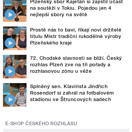
Plzeňský sbor Kajetán si zajistil účast
na soutěži v Tokiu. Pojedou jen 4
nejlepší sbory na světě
Prostě nás to baví, říkají noví držitelé
titulu Mistr tradiční rukodělné výroby
Plzeňského kraje
72. Chodské slavnosti se blíží. Český
rozhlas Plzeň zve na tři pořady a
rozhlasovou zónu u věže
Splněný sen. Klavírista Jindřich
Rosendorf si zahrál na fotbalovém
stadionu ve Štruncových sadech
E-SHOP ČESKÉHO ROZHLASU