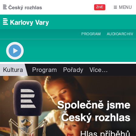
Přejít k hlavnímu obsahu
MENU
ŽIVĚ
PROGRAM
AUDIOARCHIV
Kultura
Program
Pořady
Více
…