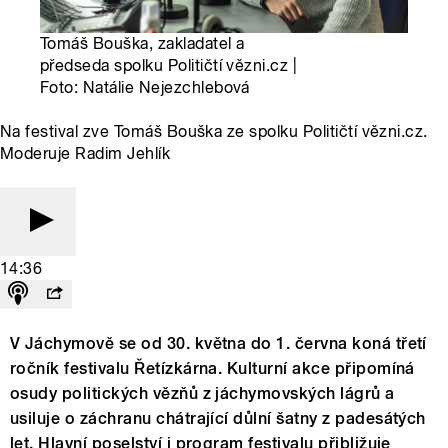
Tomáš Bouška, zakladatel a
předseda spolku Političtí vězni.cz |
Foto: Natálie Nejezchlebová
Na festival zve Tomáš Bouška ze spolku Političtí vězni.cz.
Moderuje Radim Jehlík
14:36
V Jáchymově se od 30. května do 1. června koná třetí
ročník festivalu Řetízkárna. Kulturní akce připomíná
osudy politických vězňů z jáchymovských lágrů a
usiluje o záchranu chátrající důlní šatny z padesátých
let. Hlavní poselství i program festivalu přibližuje