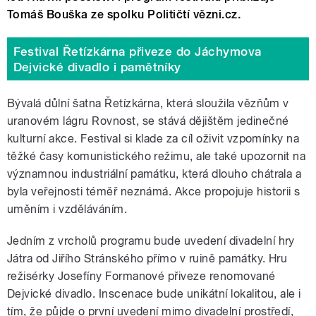
Tomáš Bouška ze spolku Političtí vězni.cz.
Festival Řetízkárna přiveze do Jáchymova
Dejvické divadlo i pamětníky
Bývalá důlní šatna Řetízkárna, která sloužila vězňům v
uranovém lágru Rovnost, se stává dějištěm jedinečné
kulturní akce. Festival si klade za cíl oživit vzpomínky na
těžké časy komunistického režimu, ale také upozornit na
významnou industriální památku, která dlouho chátrala a
byla veřejnosti téměř neznámá. Akce propojuje historii s
uměním i vzděláváním.
Jedním z vrcholů programu bude uvedení divadelní hry
Játra od Jiřího Stránského přímo v ruině památky. Hru
režisérky Josefíny Formanové přiveze renomované
Dejvické divadlo. Inscenace bude unikátní lokalitou, ale i
tím, že půjde o první uvedení mimo divadelní prostředí,