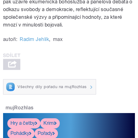
pak uzavře ekumenická bohoslužba a panelová debata o
odkazu svobody a demokracie, reflektující současné
společenské výzvy a připomínající hodnoty, za které
mnozí v minulosti bojovali.
autoři:
Radim Jehlík
,
max
Všechny díly pořadu na mujRozhlas
mujRozhlas
Hry a četby
Krimi
Pohádky
Pořady