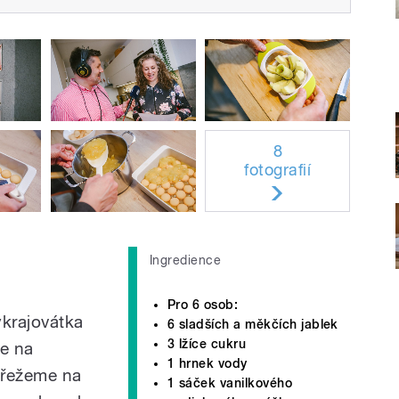
8
fotografií
Ingredience
Pro 6 osob:
krajovátka
6 sladších a měkčích jablek
3 lžíce cukru
me na
1 hrnek vody
ařežeme na
1 sáček vanilkového