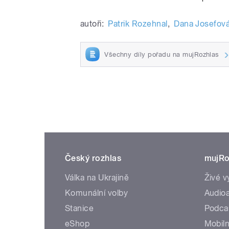
autoři:
Patrik Rozehnal
,
Dana Josefov
Všechny díly pořadu na mujRozhlas
Český rozhlas
mujRo
Válka na Ukrajině
Živé v
Komunální volby
Audioa
Stanice
Podca
eShop
Mobiln