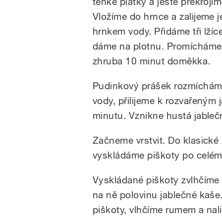
tenké plátky a ještě překrojí
Vložíme do hrnce a zalijeme 
hrnkem vody. Přidáme tři lžíc
dáme na plotnu. Promícháme
zhruba 10 minut doměkka.
Pudinkový prášek rozmíchám
vody, přilijeme k rozvařeným 
minutu. Vznikne hustá jable
Začneme vrstvit. Do klasické
vyskládáme piškoty po celém 
Vyskládané piškoty zvlhčím
na ně polovinu jablečné kaš
piškoty, vlhčíme rumem a nal