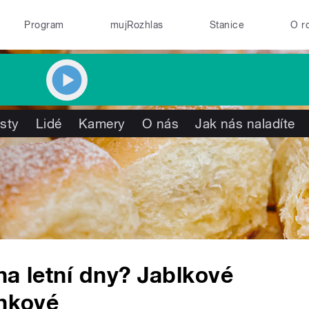
Program
mujRozhlas
Stanice
O r
isty
Lidé
Kamery
O nás
Jak nás naladíte
 na letní dny? Jablkové
ínkové