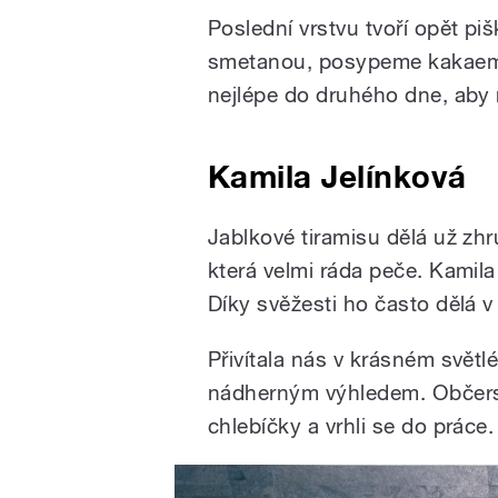
Poslední vrstvu tvoří opět pi
smetanou, posypeme kakaem 
nejlépe do druhého dne, aby 
Kamila Jelínková
Jablkové tiramisu dělá už zh
která velmi ráda peče. Kamil
Díky svěžesti ho často dělá 
Přivítala nás v krásném svě
nádherným výhledem. Občerstv
chlebíčky a vrhli se do práce.