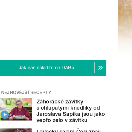
Jak nás naladíte na DABu
NEJNOVĚJŠÍ RECEPTY
Záhorácké závitky
s chlupatými knedlíky od
Jaroslava Sapíka jsou jako
vepřo zelo v závitku
Lovecký salám Češi znají