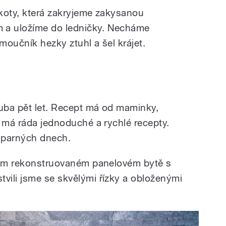
škoty, která zakryjeme zakysanou
a uložíme do ledničky. Necháme
moučník hezky ztuhl a šel krájet.
ruba pět let. Recept má od maminky,
a má ráda jednoduché a rychlé recepty.
v parných dnech.
tlém rekonstruovaném panelovém bytě s
ili jsme se skvělými řízky a obloženými