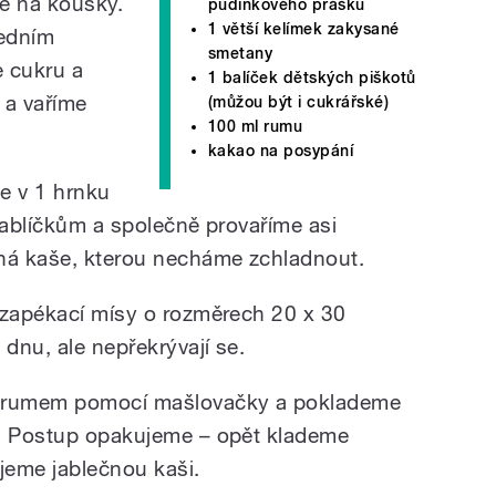
me na kousky.
pudinkového prášku
1 větší kelímek zakysané
jedním
smetany
e cukru a
1 balíček dětských piškotů
 a vaříme
(můžou být i cukrářské)
100 ml rumu
kakao na posypání
e v 1 hrnku
jablíčkům a společně provaříme asi
čná kaše, kterou necháme zchladnout.
 zapékací mísy o rozměrech 20 x 30
dnu, ale nepřekrývají se.
e rumem pomocí mašlovačky a poklademe
e. Postup opakujeme – opět klademe
ijeme jablečnou kaši.