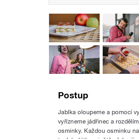
Postup
Jablka oloupeme a pomocí vy
vyřízneme jádřinec a rozdělí
osminky. Každou osminku n