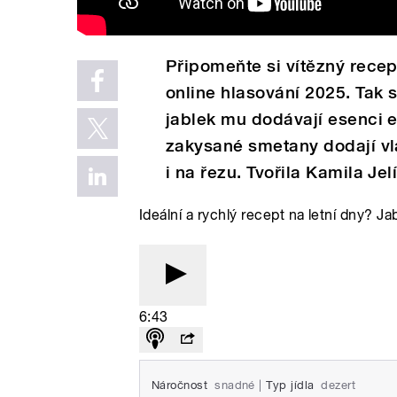
Připomeňte si vítězný recep
online hlasování 2025. Tak s
jablek mu dodávají esenci e
zakysané smetany dodají vl
i na řezu. Tvořila Kamila Jel
Ideální a rychlý recept na letní dny? J
6:43
Náročnost
snadné
|
Typ jídla
dezert