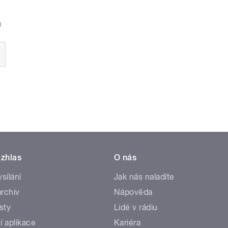
á
zhlas
O nás
ysílání
Jak nás naladíte
rchiv
Nápověda
sty
Lidé v rádiu
í aplikace
Kariéra