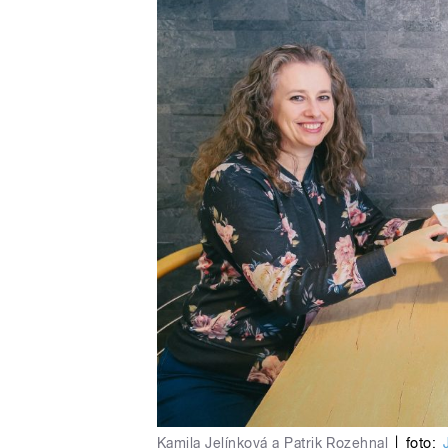
Kamila Jelínková a Patrik Rozehnal
|
foto: