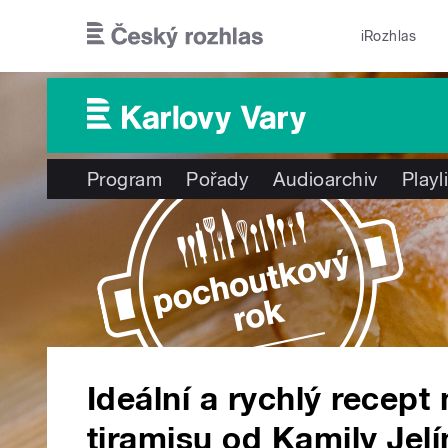
Přejít k hlavnímu obsahu
iRozhlas
Program
Pořady
Audioarchiv
Playl
Ideální a rychlý recept
tiramisu od Kamily Jel