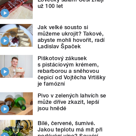
už 100 let
Jak velké sousto si
můžeme ukrojit? Takové,
abyste mohli hovořit, radí
Ladislav Špaček
Piškotový zákusek
s pistáciovým krémem,
rebarborou a sněhovou
čepicí od Vojtěcha Vrtišky
je famózní
Pivo v zelených lahvích se
může dříve zkazit, lepší
jsou hnědé
Bílé, červené, šumivé.
Jakou teplotu má mít při
podávání víno? Souvisí