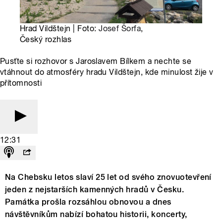
Hrad Vildštejn | Foto:
Josef Šorfa
,
Český rozhlas
Pusťte si rozhovor s Jaroslavem Bílkem a nechte se
vtáhnout do atmosféry hradu Vildštejn, kde minulost žije v
přítomnosti
12:31
Na Chebsku letos slaví 25 let od svého znovuotevření
jeden z nejstarších kamenných hradů v Česku.
Památka prošla rozsáhlou obnovou a dnes
návštěvníkům nabízí bohatou historii, koncerty,