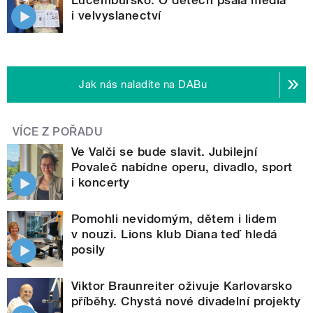
Lucembursko. O dětech psala média
i velvyslanectví
Jak nás naladíte na DABu
VÍCE Z POŘADU
Ve Valči se bude slavit. Jubilejní
Povaleč nabídne operu, divadlo, sport
i koncerty
Pomohli nevidomým, dětem i lidem
v nouzi. Lions klub Diana teď hledá
posily
Viktor Braunreiter oživuje Karlovarsko
příběhy. Chystá nové divadelní projekty