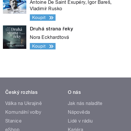
Antoine De Saint Exupéry, Igor Bareš,
Vladimír Rusko
Koupit
Druhá strana řeky
Nora Eckhardtová
Koupit
Český rozhlas
O nás
Válka na Ukrajině
Jak nás naladíte
Komunální volby
Nápověda
Stanice
Lidé v rádiu
eShop
Kariéra