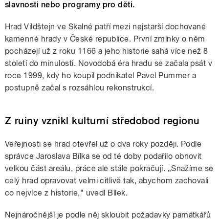
slavnosti nebo programy pro děti.
Hrad Vildštejn ve Skalné patří mezi nejstarší dochované
kamenné hrady v České republice. První zmínky o něm
pocházejí už z roku 1166 a jeho historie sahá více než 8
století do minulosti. Novodobá éra hradu se začala psát v
roce 1999, kdy ho koupil podnikatel Pavel Pummer a
postupně začal s rozsáhlou rekonstrukcí.
Z ruiny vznikl kulturní středobod regionu
Veřejnosti se hrad otevřel už o dva roky později. Podle
správce Jaroslava Bílka se od té doby podařilo obnovit
velkou část areálu, práce ale stále pokračují. „Snažíme se
celý hrad opravovat velmi citlivě tak, abychom zachovali
co nejvíce z historie," uvedl Bílek.
Nejnáročnější je podle něj skloubit požadavky památkářů