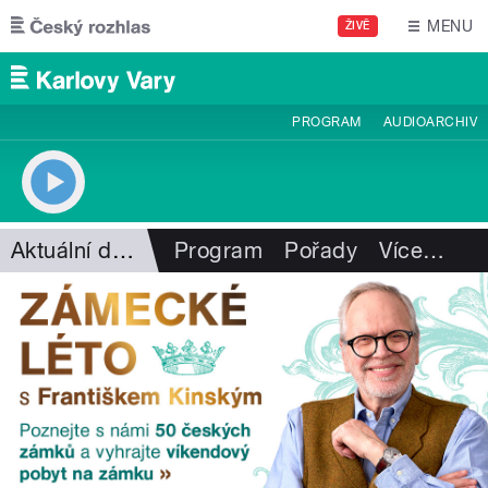
Přejít k hlavnímu obsahu
MENU
ŽIVĚ
PROGRAM
AUDIOARCHIV
Aktuální dění
Program
Pořady
Více
…