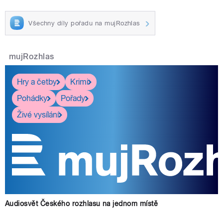
Všechny díly pořadu na mujRozhlas
mujRozhlas
Hry a četby
Krimi
Pohádky
Pořady
Živé vysílání
Audiosvět Českého rozhlasu na jednom místě