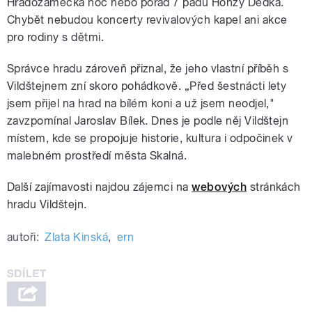
Hradozámecká noc nebo pořad 7 pádů Honzy Dědka.
Chybět nebudou koncerty revivalových kapel ani akce
pro rodiny s dětmi.
Správce hradu zároveň přiznal, že jeho vlastní příběh s
Vildštejnem zní skoro pohádkově. „Před šestnácti lety
jsem přijel na hrad na bílém koni a už jsem neodjel,"
zavzpomínal Jaroslav Bílek. Dnes je podle něj Vildštejn
místem, kde se propojuje historie, kultura i odpočinek v
malebném prostředí města Skalná.
Další zajímavosti najdou zájemci na
webových
stránkách
hradu Vildštejn.
autoři:
Zlata Kinská
,
ern