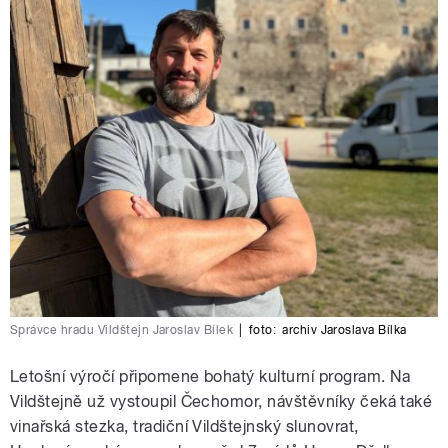
Správce hradu Vildštejn Jaroslav Bílek
|
foto:
archiv Jaroslava Bílka
Letošní výročí připomene bohatý kulturní program. Na
Vildštejně už vystoupil Čechomor, návštěvníky čeká také
vinařská stezka, tradiční Vildštejnský slunovrat,