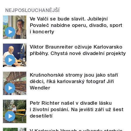
NEJPOSLOUCHANĚJŠÍ
Ve Valči se bude slavit. Jubilejní
Povaleč nabídne operu, divadlo, sport
i koncerty
Viktor Braunreiter oživuje Karlovarsko
příběhy. Chystá nové divadelní projekty
Krušnohorské stromy jsou jako staří
dědci, říká karlovarský fotograf Jiří
Wendler
Petr Richter našel v divadle lásku
i životní poslání. Na jevišti září už šest
desetiletí
V Karlových Varech o víkendu startuje