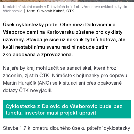
Nestabilní skalní masiv v Dalovicích brání otevření nové cyklostezky do
Všeborovic
|
foto:
Slavomír Kubeš
,
ČTK
Úsek cyklostezky podél Ohře mezi Dalovicemi a
Všeborovicemi na Karlovarsku zůstane pro cyklisty
uzavřený. Stavba je sice už několik týdnů hotová, ale
kvůli nestabilnímu svahu nad ní nebude zatím
zkolaudována a zprovozněna.
Na jaře by kraj mohl začít se sanací skal, které hrozí
zřícením, zjistila ČTK. Náměstek hejtmanky pro dopravu
Martin Hurajčík (ANO) se k situaci ani přes opakované
dotazy ČTK nevyjádřil.
Cyklostezka z Dalovic do Všeborovic bude bez
tunelu, investor musí projekt upravit
Stavba 1,7 kilometru dlouhého úseku páteřní cyklostezky