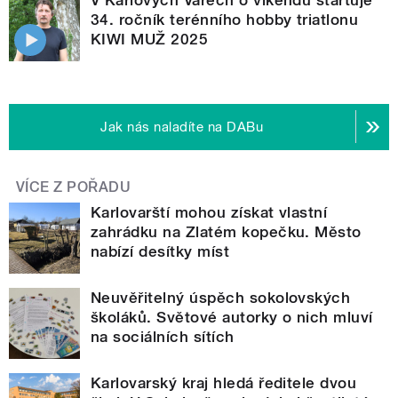
34. ročník terénního hobby triatlonu
KIWI MUŽ 2025
Jak nás naladíte na DABu
VÍCE Z POŘADU
Karlovarští mohou získat vlastní
zahrádku na Zlatém kopečku. Město
nabízí desítky míst
Neuvěřitelný úspěch sokolovských
školáků. Světové autorky o nich mluví
na sociálních sítích
Karlovarský kraj hledá ředitele dvou