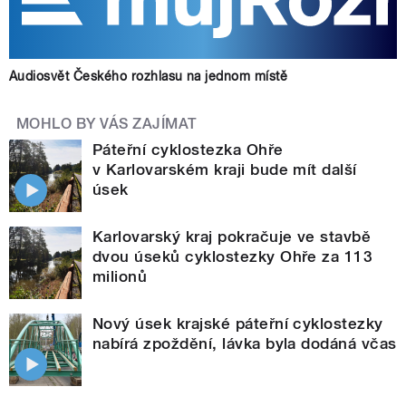
Audiosvět Českého rozhlasu na jednom místě
MOHLO BY VÁS ZAJÍMAT
Páteřní cyklostezka Ohře
v Karlovarském kraji bude mít další
úsek
Karlovarský kraj pokračuje ve stavbě
dvou úseků cyklostezky Ohře za 113
milionů
Nový úsek krajské páteřní cyklostezky
nabírá zpoždění, lávka byla dodáná včas