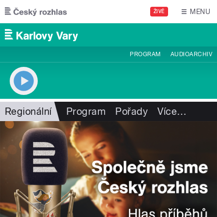
Přejít k hlavnímu obsahu
MENU
ŽIVĚ
PROGRAM
AUDIOARCHIV
Regionální
Program
Pořady
Více
…