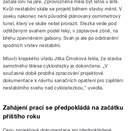
začala loni na jaře. Zprovozněna měla být letos v létě.
Kvůli nestabilní skále se projekt během stavby měnil. V
úseku nakonec není původně plánovaný osmimetrový
tunel, který ve skále nešel prorazit. Stezka vede pod
odtěženým svahem podél řeky, v záplavové zóně, na
břehu zpevněném gabiony. Svah je ale po odstranění
spodních vrstev nestabilní.
Mluvčí krajského úřadu Jitka Čmoková řekla, že stavba
samotného tělesa cyklostezky je dokončena. „V
současné době probíhá zpracování projektové
dokumentace k návrhu sanačních opatření pro zajištění
nestabilního svahu nad cyklostezkou," uvedla.
Zahájení prací se předpokládá na začátku
příštího roku
Cenu projektové dokumentace ani předpokládané