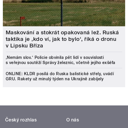
Maskování a stokrát opakovaná lež. Ruská
taktika je ‚kdo ví, jak to bylo‘, říká o dronu
v Lipsku Bříza
‚Nemám slov.‘ Policie obvinila pět lidí v souvislosti
s veřejnou soutěží Správy železnic, včetně jejího exšéfa
ONLINE: KLDR posílá do Ruska balistické střely, uvádí
GRU. Rakety už minulý týden na Ukrajině zabíjely
Český rozhlas
O nás