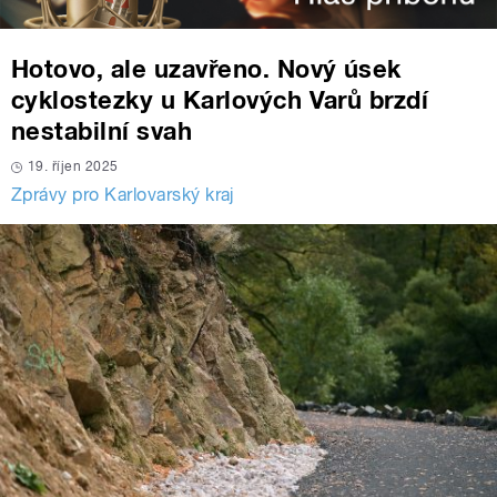
Hotovo, ale uzavřeno. Nový úsek
cyklostezky u Karlových Varů brzdí
nestabilní svah
19. říjen 2025
Zprávy pro Karlovarský kraj