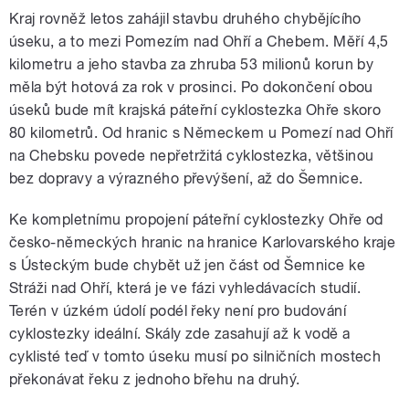
Kraj rovněž letos zahájil stavbu druhého chybějícího
úseku, a to mezi Pomezím nad Ohří a Chebem. Měří 4,5
kilometru a jeho stavba za zhruba 53 milionů korun by
měla být hotová za rok v prosinci. Po dokončení obou
úseků bude mít krajská páteřní cyklostezka Ohře skoro
80 kilometrů. Od hranic s Německem u Pomezí nad Ohří
na Chebsku povede nepřetržitá cyklostezka, většinou
bez dopravy a výrazného převýšení, až do Šemnice.
Ke kompletnímu propojení páteřní cyklostezky Ohře od
česko-německých hranic na hranice Karlovarského kraje
s Ústeckým bude chybět už jen část od Šemnice ke
Stráži nad Ohří, která je ve fázi vyhledávacích studií.
Terén v úzkém údolí podél řeky není pro budování
cyklostezky ideální. Skály zde zasahují až k vodě a
cyklisté teď v tomto úseku musí po silničních mostech
překonávat řeku z jednoho břehu na druhý.