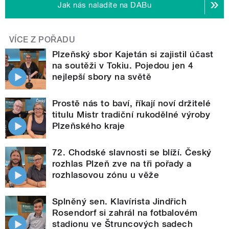
Jak nás naladíte na DABu
VÍCE Z POŘADU
Plzeňský sbor Kajetán si zajistil účast
na soutěži v Tokiu. Pojedou jen 4
nejlepší sbory na světě
Prostě nás to baví, říkají noví držitelé
titulu Mistr tradiční rukodělné výroby
Plzeňského kraje
72. Chodské slavnosti se blíží. Český
rozhlas Plzeň zve na tři pořady a
rozhlasovou zónu u věže
Splněný sen. Klavírista Jindřich
Rosendorf si zahrál na fotbalovém
stadionu ve Štruncových sadech