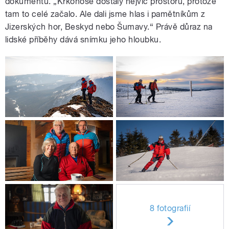
dokumentu. „Krkonoše dostaly nejvíc prostoru, protože
tam to celé začalo. Ale dali jsme hlas i pamětníkům z
Jizerských hor, Beskyd nebo Šumavy.“ Právě důraz na
lidské příběhy dává snímku jeho hloubku.
8 fotografií