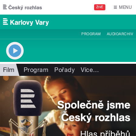
Přejít k hlavnímu obsahu
MENU
ŽIVĚ
PROGRAM
AUDIOARCHIV
Film
Program
Pořady
Více
…