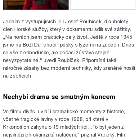
Jedním z vystupujících je i Josef Roubíček, dlouholetý
člen Horské služby, který v dokumentu sdílí své zážitky.
„Na horách jsem prakticky celý život. Ještě v roce 1945
jsme na Boží Dar chodili pěšky s lyžemi na zádech. Dnes
se vše zjednodušilo, ale počasí zůstává stejně
nevyzpytatelné,“ uvedl Roubíček. Připomíná také
náročné zásahy bez moderní techniky, kdy zraněné nosili
na žebřících.
Nechybí drama se smutným koncem
Ve filmu diváci uvidí i dramatické momenty z historie,
včetně tragické laviny v roce 1968, při které v
Krkonoších zahynulo 19 mladých lidí. „To byl jeden z
nejsilnějších okamžiků natáčení,“ přiznal Vrbický. Film