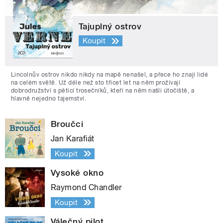
Tajuplný ostrov
Koupit
Lincolnův ostrov nikdo nikdy na mapě nenašel, a přece ho znají lidé
na celém světě. Už déle než sto třicet let na něm prožívají
dobrodružství s pěticí trosečníků, kteří na něm našli útočiště, a
hlavně nejedno tajemství.
Broučci
Jan Karafiát
Koupit
Vysoké okno
Raymond Chandler
Koupit
Válečný pilot