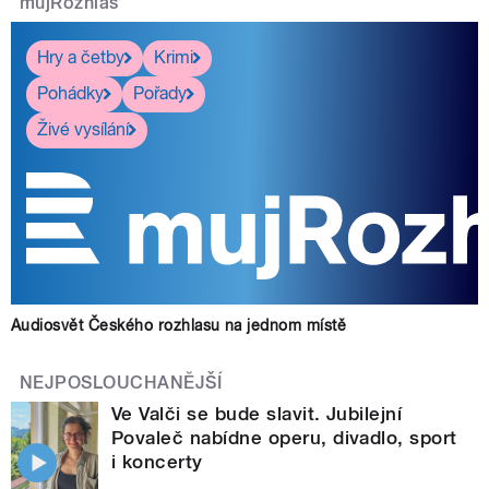
mujRozhlas
Hry a četby
Krimi
Pohádky
Pořady
Živé vysílání
Audiosvět Českého rozhlasu na jednom místě
NEJPOSLOUCHANĚJŠÍ
Ve Valči se bude slavit. Jubilejní
Povaleč nabídne operu, divadlo, sport
i koncerty