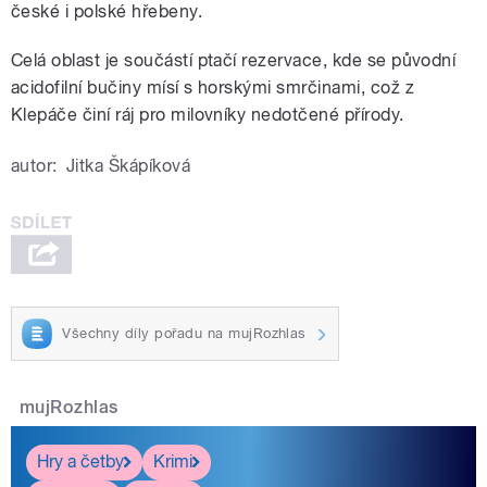
české i polské hřebeny.
Celá oblast je součástí ptačí rezervace, kde se původní
acidofilní bučiny mísí s horskými smrčinami, což z
Klepáče činí ráj pro milovníky nedotčené přírody.
autor:
Jitka Škápíková
Všechny díly pořadu na mujRozhlas
mujRozhlas
Hry a četby
Krimi