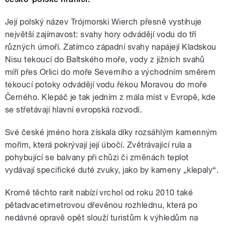
Její polský název Trójmorski Wierch přesně vystihuje
největší zajímavost: svahy hory odvádějí vodu do tří
různých úmoří. Zatímco západní svahy napájejí Kladskou
Nisu tekoucí do Baltského moře, vody z jižních svahů
míří přes Orlici do moře Severního a východním směrem
tekoucí potoky odvádějí vodu řekou Moravou do moře
Černého. Klepáč je tak jedním z mála míst v Evropě, kde
se střetávají hlavní evropská rozvodí.
Své české jméno hora získala díky rozsáhlým kamenným
mořím, která pokrývají její úbočí. Zvětrávající rula a
pohybující se balvany při chůzi či změnách teplot
vydávají specifické duté zvuky, jako by kameny „klepaly“.
Kromě těchto rarit nabízí vrchol od roku 2010 také
pětadvacetimetrovou dřevěnou rozhlednu, která po
nedávné opravě opět slouží turistům k výhledům na