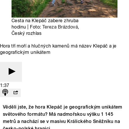
Cesta na Klepáč zabere zhruba
hodinu | Foto:
Tereza Brázdová
,
Český rozhlas
Hora tří moří a hlučných kamenů má název Klepáč a je
geografickým unikátem
1:37
Věděli jste, že hora Klepáč je geografickým unikátem
světového formátu? Má nadmořskou výšku 1 145
metrů a nachází se v masivu Králického Sněžníku na
česko-polské hranici.