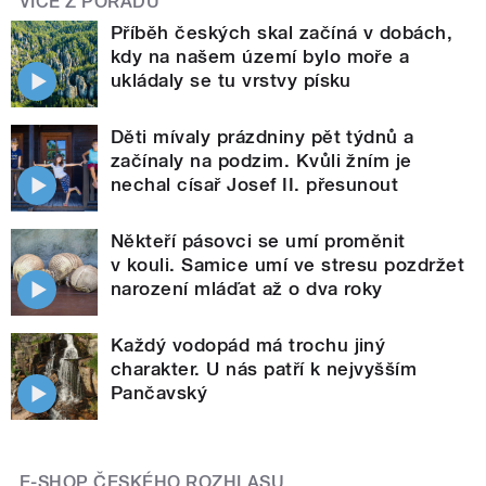
VÍCE Z POŘADU
Příběh českých skal začíná v dobách,
kdy na našem území bylo moře a
ukládaly se tu vrstvy písku
Děti mívaly prázdniny pět týdnů a
začínaly na podzim. Kvůli žním je
nechal císař Josef II. přesunout
Někteří pásovci se umí proměnit
v kouli. Samice umí ve stresu pozdržet
narození mláďat až o dva roky
Každý vodopád má trochu jiný
charakter. U nás patří k nejvyšším
Pančavský
E-SHOP ČESKÉHO ROZHLASU