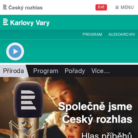
Přejít k hlavnímu obsahu
MENU
ŽIVĚ
PROGRAM
AUDIOARCHIV
Příroda
Program
Pořady
Více
…