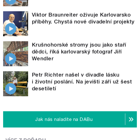
Viktor Braunreiter oživuje Karlovarsko
příběhy. Chystá nové divadelní projekty
Krušnohorské stromy jsou jako staří
dědci, říká karlovarský fotograf Jiří
Wendler
Petr Richter našel v divadle lásku
i životní poslání. Na jevišti září už šest
desetiletí
Jak nás naladíte na DABu