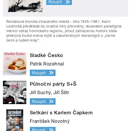
Koupit
Románová kronika ztraceného města - léta 1945–1961. Karin
Lednická předkládá do značné míry převratný, dosavadní paradigma
měnící obraz hornického regionu, jehož zahlazenou historii stále
překrývá tlustá vrstva mýtů a zakořeněných stereotypů o „černé
zemi a rudém kraji“.
Sladké Česko
Patrik Rozehnal
Koupit
Půlnoční párty S+Š
Jiří Suchý, Jiří Šlitr
Koupit
Setkání s Karlem Čapkem
František Novotný
Koupit