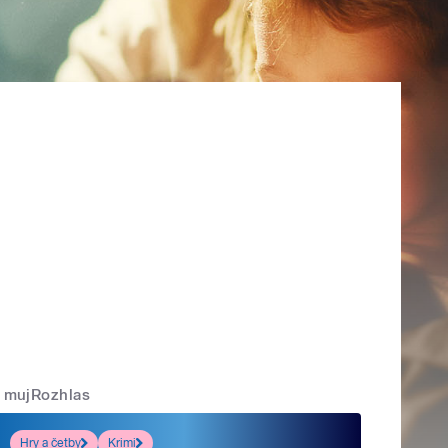
mujRozhlas
Hry a četby
Krimi