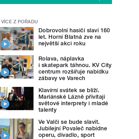
VÍCE Z POŘADU
Dobrovolní hasiči slaví 160
let. Horní Blatná zve na
největší akci roku
Rolava, náplavka
i skatepark táhnou. KV City
centrum rozšiřuje nabídku
zábavy ve Varech
Klavírní svátek se blíží.
Mariánské Lázně přivítají
světové interprety i mladé
talenty
Ve Valči se bude slavit.
Jubilejní Povaleč nabídne
operu, divadlo, sport