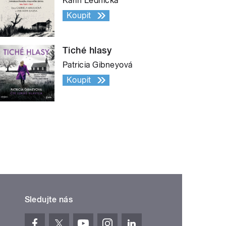
Karin Lednická
Koupit
Tiché hlasy
Patricia Gibneyová
Koupit
Sledujte nás