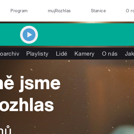
Program
mujRozhlas
Stanice
O r
oarchiv
Playlisty
Lidé
Kamery
O nás
Jak