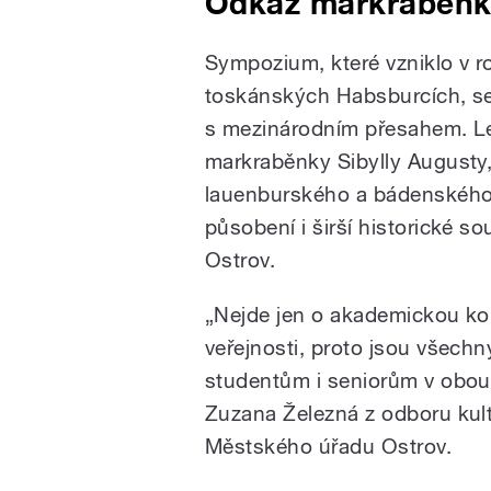
Odkaz markraběnky
Sympozium, které vzniklo v r
toskánských Habsburcích, se 
s mezinárodním přesahem. Le
markraběnky Sibylly Augusty
lauenburského a bádenského p
působení i širší historické so
Ostrov.
„Nejde jen o akademickou konfe
veřejnosti, proto jsou všech
studentům i seniorům v obou 
Zuzana Železná z odboru kul
Městského úřadu Ostrov.