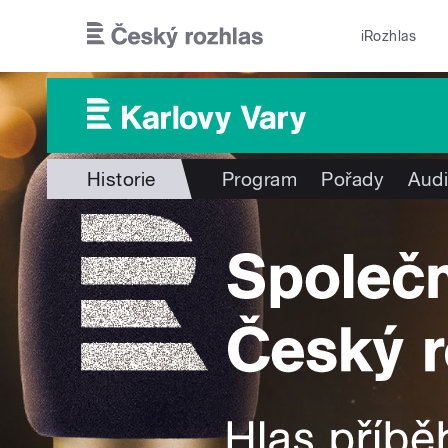
Přejít k hlavnímu obsahu
iRozhlas
Historie
Program
Pořady
Audi