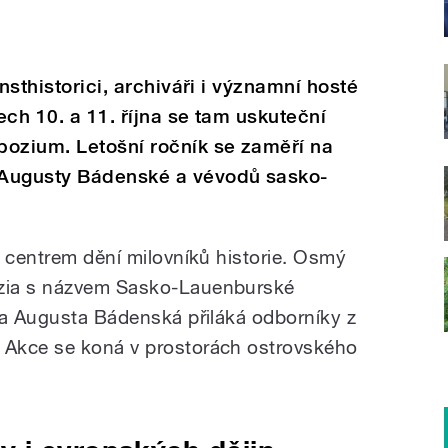
nsthistorici, archiváři i významní hosté
ch 10. a 11. října se tam uskuteční
pozium. Letošní ročník se zaměří na
 Augusty Bádenské a vévodů sasko-
e centrem dění milovníků historie. Osmý
zia s názvem Sasko-Lauenburské
la Augusta Bádenská přiláká odborníky z
 Akce se koná v prostorách ostrovského