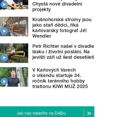
Chystá nové divadelní
projekty
Krušnohorské stromy jsou
jako staří dědci, říká
karlovarský fotograf Jiří
Wendler
Petr Richter našel v divadle
lásku i životní poslání. Na
jevišti září už šest desetiletí
V Karlových Varech
o víkendu startuje 34.
ročník terénního hobby
triatlonu KIWI MUŽ 2025
Jak nás naladíte na DABu