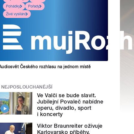
Pohádky
Pořady
Živé vysílání
Audiosvět Českého rozhlasu na jednom místě
NEJPOSLOUCHANĚJŠÍ
Ve Valči se bude slavit.
Jubilejní Povaleč nabídne
operu, divadlo, sport
i koncerty
Viktor Braunreiter oživuje
Karlovarsko příběhy.