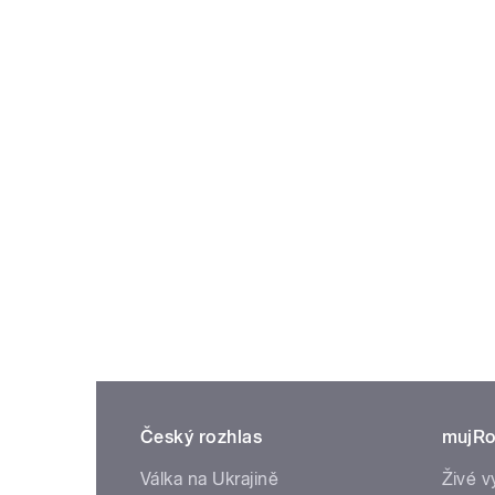
Český rozhlas
mujRo
Válka na Ukrajině
Živé v