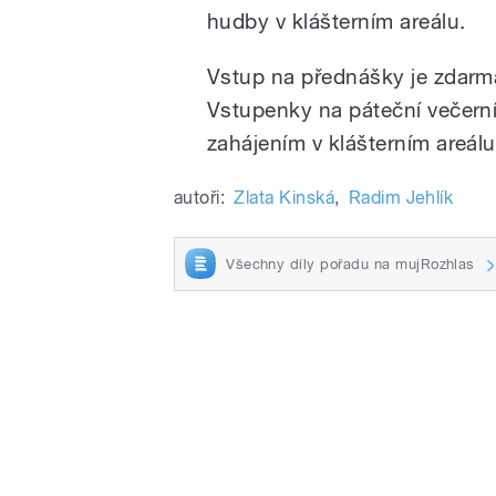
hudby v klášterním areálu.
Vstup na přednášky je zdarma
Vstupenky na páteční večerní
zahájením v klášterním areálu
autoři:
Zlata Kinská
,
Radim Jehlík
Všechny díly pořadu na mujRozhlas