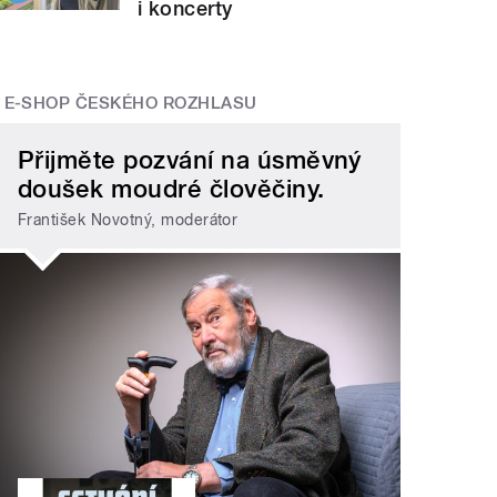
i koncerty
E-SHOP ČESKÉHO ROZHLASU
Přijměte pozvání na úsměvný
doušek moudré člověčiny.
František Novotný, moderátor