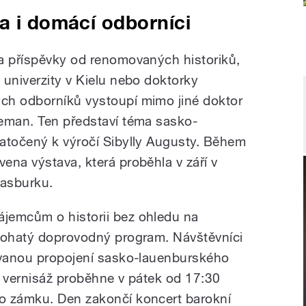
a i domácí odborníci
a příspěvky od renomovaných historiků,
 univerzity v Kielu nebo doktorky
ch odborníků vystoupí mimo jiné doktor
Zeman. Ten představí téma sasko-
atočený k výročí Sibylly Augusty. Během
ena výstava, která proběhla v září v
rasburku.
jemcům o historii bez ohledu na
 bohatý doprovodný program. Návštěvníci
novanou propojení sasko-lauenburského
jí vernisáž proběhne v pátek od 17:30
o zámku. Den zakončí koncert barokní