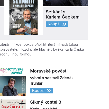
Setkání s
Karlem Čapkem
Koupit
Literární fikce, pokus přiblížit literární nadsázkou
spisovatele, filozofa, ale hlavně člověka Karla Čapka
trochu jinou formou.
Moravské pověsti
vybral a sestavil Zdeněk
Truhlář
Koupit
Šikmý kostel 3