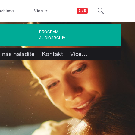
ozhlase
Více
ŽIVĚ
PROGRAM
AUDIOARCHIV
 nás naladíte
Kontakt
Více
…