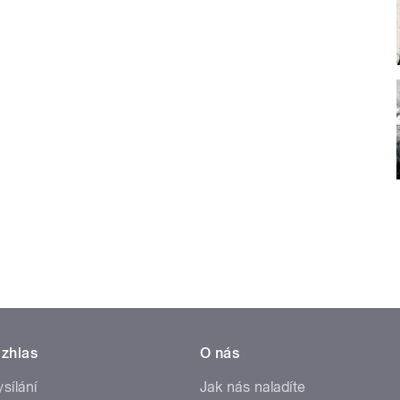
zhlas
O nás
ysílání
Jak nás naladíte