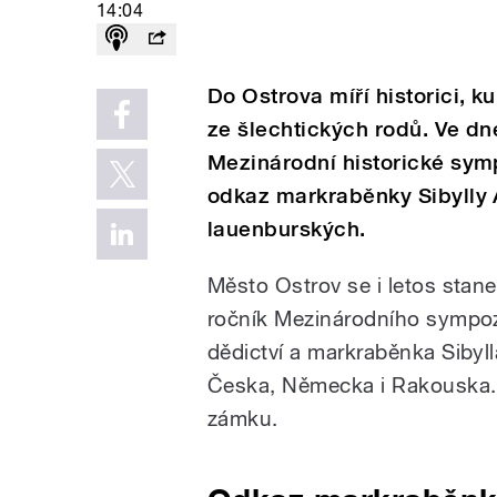
14:04
Do Ostrova míří historici, ku
ze šlechtických rodů. Ve dne
Mezinárodní historické sym
odkaz markraběnky Sibylly
lauenburských.
Město Ostrov se i letos stan
ročník Mezinárodního sympo
dědictví a markraběnka Sibyl
Česka, Německa i Rakouska.
zámku.