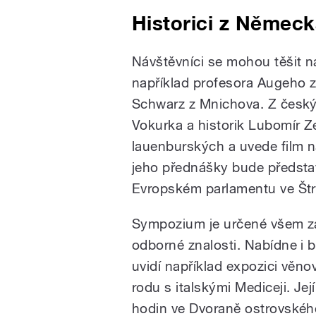
Historici z Německ
Návštěvníci se mohou těšit n
například profesora Augeho z
Schwarz z Mnichova. Z český
Vokurka a historik Lubomír 
lauenburských a uvede film n
jeho přednášky bude představ
Evropském parlamentu ve Št
Sympozium je určené všem zá
odborné znalosti. Nabídne i
uvidí například expozici vě
rodu s italskými Mediceji. Je
hodin ve Dvoraně ostrovskéh