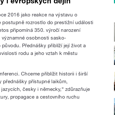
 i evropských dějin
oce 2016 jako reakce na výstavu o
postupně rozrostlo do prestižní události
tos připomíná 350. výročí narození
, významné osobnosti sasko-
ůvodu. Přednášky přiblíží její život a
uvislosti rodu a jeho vztah k městu
renci. Chceme přiblížit historii i širší
ny přednášky přístupné laikům,
jazycích, česky i německy,“ zdůrazňuje
tury, propagace a cestovního ruchu