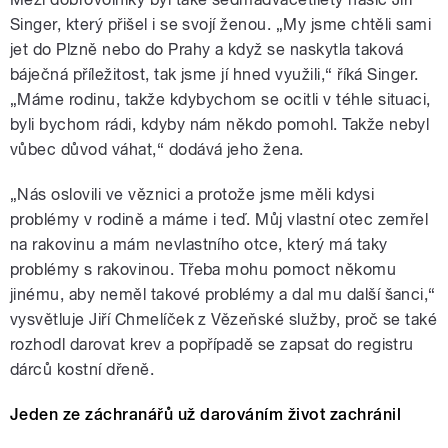
mezi dobrovolníky, kteří by chtěli
darovat kostní
Singer, který přišel i se svojí ženou. „My jsme chtěli sami
jet do Plzně nebo do Prahy a když se naskytla taková
báječná příležitost, tak jsme jí hned využili,“ říká Singer.
„Máme rodinu, takže kdybychom se ocitli v téhle situaci,
byli bychom rádi, kdyby nám někdo pomohl. Takže nebyl
vůbec důvod váhat,“ dodává jeho žena.
pause
„Nás oslovili ve věznici a protože jsme měli kdysi
problémy v rodině a máme i teď. Můj vlastní otec zemřel
na rakovinu a mám nevlastního otce, který má taky
problémy s rakovinou. Třeba mohu pomoct někomu
jinému, aby neměl takové problémy a dal mu další šanci,“
vysvětluje Jiří Chmelíček z Vězeňské služby, proč se také
rozhodl darovat krev a popřípadě se zapsat do registru
dárců kostní dřeně.
Jeden ze záchranářů už darováním život zachránil