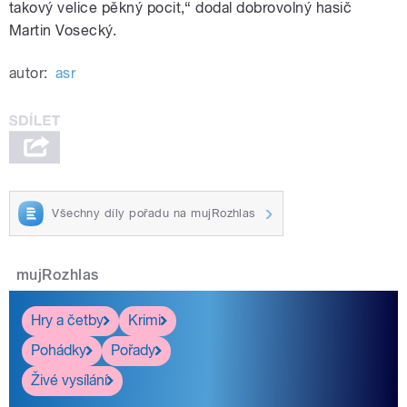
takový velice pěkný pocit,“ dodal dobrovolný hasič
Martin Vosecký.
autor:
asr
Všechny díly pořadu na mujRozhlas
mujRozhlas
Hry a četby
Krimi
Pohádky
Pořady
Živé vysílání