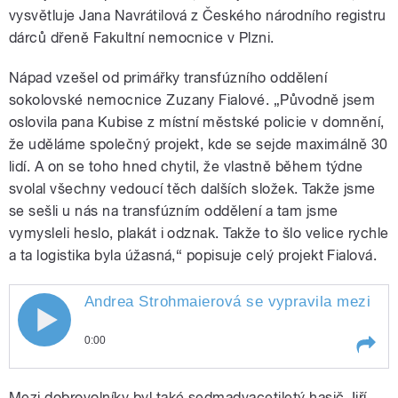
vysvětluje Jana Navrátilová z Českého národního registru
dárců dřeně Fakultní nemocnice v Plzni.
Nápad vzešel od primářky transfúzního oddělení
sokolovské nemocnice Zuzany Fialové. „Původně jsem
oslovila pana Kubise z místní městské policie v domnění,
že uděláme společný projekt, kde se sejde maximálně 30
lidí. A on se toho hned chytil, že vlastně během týdne
svolal všechny vedoucí těch dalších složek. Takže jsme
se sešli u nás na transfúzním oddělení a tam jsme
vymysleli heslo, plakát i odznak. Takže to šlo velice rychle
a ta logistika byla úžasná,“ popisuje celý projekt Fialová.
Andrea Strohmaierová se vypravila mezi dobr
0:00
Play /
dřeň.
Andrea Strohmaierová se vypravila
Mezi dobrovolníky byl také sedmadvacetiletý hasič Jiří