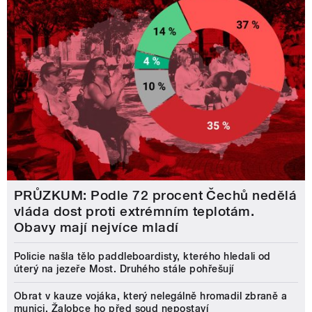
PRŮZKUM: Podle 72 procent Čechů nedělá
vláda dost proti extrémním teplotám.
Obavy mají nejvíce mladí
Policie našla tělo paddleboardisty, kterého hledali od
úterý na jezeře Most. Druhého stále pohřešují
Obrat v kauze vojáka, který nelegálně hromadil zbraně a
munici. Žalobce ho před soud nepostaví