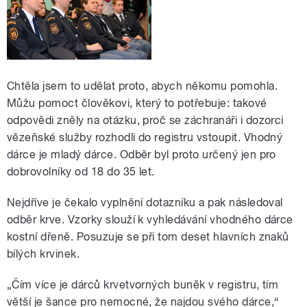
Chtěla jsem to udělat proto, abych někomu pomohla.
Můžu pomoct člověkovi, který to potřebuje: takové
odpovědi zněly na otázku, proč se záchranáři i dozorci
vězeňské služby rozhodli do registru vstoupit. Vhodný
dárce je mladý dárce. Odběr byl proto určený jen pro
dobrovolníky od 18 do 35 let.
Nejdříve je čekalo vyplnění dotazníku a pak následoval
odběr krve. Vzorky slouží k vyhledávání vhodného dárce
kostní dřeně. Posuzuje se při tom deset hlavních znaků
bílých krvinek.
„Čím více je dárců krvetvorných buněk v registru, tím
větší je šance pro nemocné, že najdou svého dárce,“