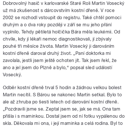
Dobrovolný hasič v karlovarské Staré Roli Martin Vosecký
už má zkušenost s dárcovstvím kostní dřeně. V roce
2002 se rozhodl vstoupit do registru. Také chtěl pomoci
druhým a o dva roky později v září se mu jeho přání
vyplnilo. Tehdy pětiletá holčička Bára měla leukémii. Od
chvíle, kdy jí lékaři nemoc diagnostikovali, jí zbývaly
pouhé tři měsíce života. Martin Vosecký ji darováním
kostní dřeně daroval druhý život. „Paní doktorka mi
zavolala, jestli jsem ještě ochoten jít. Tak jsem řekl, že
ano a jel jsem do Plzně a bylo,“ popsal sled událostí
Vosecký.
Odběr kostní dřeně trval 5 hodin a žádnou velkou bolest
Martin necítil. S Bárou se nakonec Martin setkal. Bylo to
ale až zhruba po šesti letech od darování kostní dřeně.
„Pozdravili jsme se. Zeptal jsem se, jak se má. Ona tam
přišla i s maminkou. Dostal jsem od ní fotku vypálenou do
skla. Děkovala mi ona, i její maminka a celá rodina. Byl to