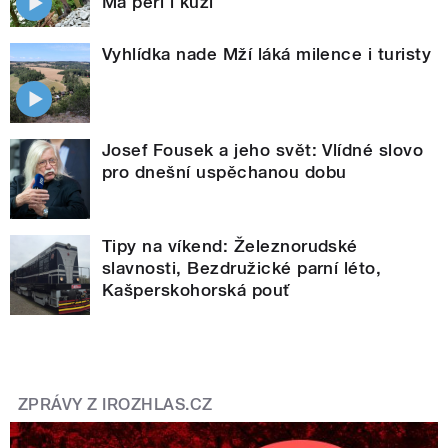
Má peří i kůži
Vyhlídka nade Mží láká milence i turisty
Josef Fousek a jeho svět: Vlídné slovo
pro dnešní uspěchanou dobu
Tipy na víkend: Železnorudské
slavnosti, Bezdružické parní léto,
Kašperskohorská pouť
ZPRÁVY Z IROZHLAS.CZ