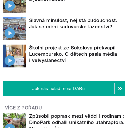
Slavná minulost, nejistá budoucnost.
Jak se mění karlovarské lázeňství?
Školní projekt ze Sokolova překvapil
Lucembursko. O dětech psala média
i velvyslanectví
Jak nás naladíte na DABu
VÍCE Z POŘADU
Způsobil poprask mezi vědci i rodinami:
DinoPark odhalil unikátního utahraptora.