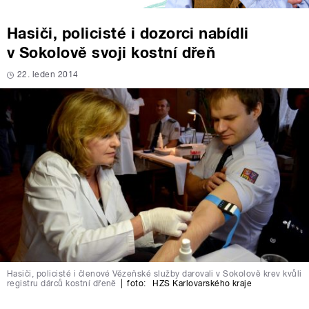
Hasiči, policisté i dozorci nabídli
v Sokolově svoji kostní dřeň
22. leden 2014
Hasiči, policisté i členové Vězeňské služby darovali v Sokolově krev kvůli
registru dárců kostní dřeně
|
foto:
HZS Karlovarského kraje