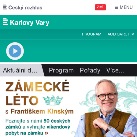
Přejít k hlavnímu obsahu
MENU
ŽIVĚ
PROGRAM
AUDIOARCHIV
Aktuální dění
Program
Pořady
Více
…