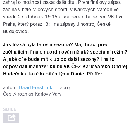
zahrají o možnost získat další titul. První finálový zápas
začíná v hale Míčových sportu v Karlových Varech ve
středu 27. dubna v 19:15 a soupeřem bude tým VK Lvi
Praha, který porazil 3:1 na zápasy Jihostroj České
Budějovice.
Jak těžká byla letošní sezona? Mají hráči před
začínajícím finále naordinován nějaký speciální režim?
A jaké cíle bude mít klub do další sezony? I na to
odpovídali manažer klubu VK ČEZ Karlovarsko Ondřej
Hudeček a také kapitán týmu Daniel Pfeffer.
autoři:
David Forst
,
nkr
|
zdroj:
Český rozhlas Karlovy Vary