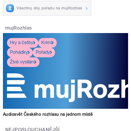
Všechny díly pořadu na mujRozhlas
mujRozhlas
Hry a četby
Krimi
Pohádky
Pořady
Živé vysílání
Audiosvět Českého rozhlasu na jednom místě
NEJPOSLOUCHANĚJŠÍ