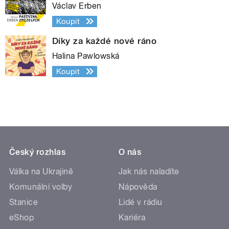
Václav Erben
Koupit
Díky za každé nové ráno
Halina Pawlowská
Koupit
Český rozhlas
O nás
Válka na Ukrajině
Jak nás naladíte
Komunální volby
Nápověda
Stanice
Lidé v rádiu
eShop
Kariéra