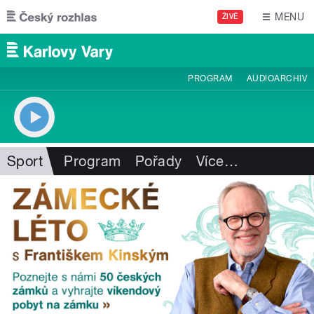
Přejít k hlavnímu obsahu
MENU
ŽIVĚ
PROGRAM
AUDIOARCHIV
Sport
Program
Pořady
Více
…