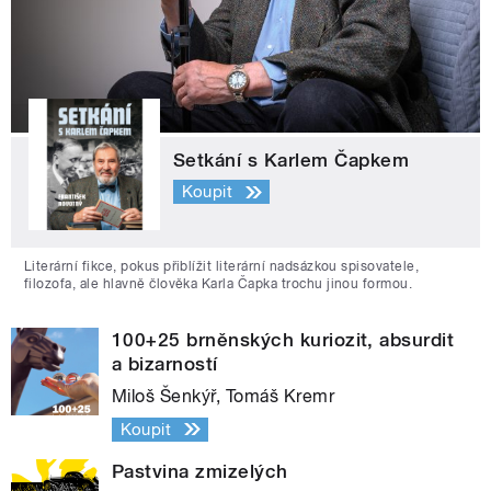
Setkání s Karlem Čapkem
Koupit
Literární fikce, pokus přiblížit literární nadsázkou spisovatele,
filozofa, ale hlavně člověka Karla Čapka trochu jinou formou.
100+25 brněnských kuriozit, absurdit
a bizarností
Miloš Šenkýř, Tomáš Kremr
Koupit
Pastvina zmizelých