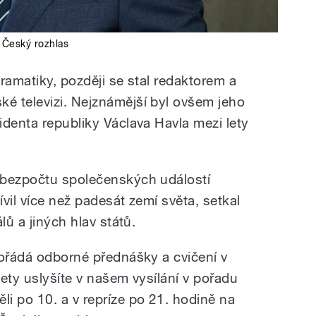
,
Český rozhlas
ramatiky, později se stal redaktorem a
é televizi. Nejznámější byl ovšem jeho
identa republiky Václava Havla mezi lety
 bezpočtu společenských událostí
vil více než padesát zemí světa, setkal
lů a jiných hlav států.
pořádá odborné přednášky a cvičení v
ety uslyšíte v našem vysílání v pořadu
i po 10. a v repríze po 21. hodině na