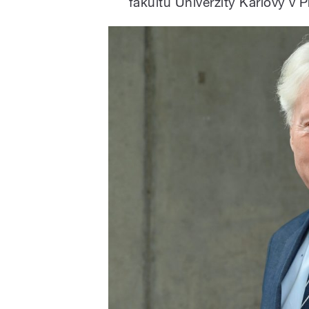
fakultu Univerzity Karlovy v P