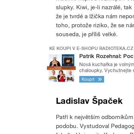
slupky. Kiwi, je-li nazrálé, ta
že je tvrdé a lžička nám nep
toho, protože riziko, že se n
souseda, je příliš velké.
KE KOUPI V E-SHOPU RADIOTEKA.CZ
Patrik Rozehnal: Po
Nová kuchařka je volným
chaloupky. Vychutnejte 
Koupit
Ladislav Špaček
Patří k největším odborníkům 
podobu. Vystudoval Pedagogi