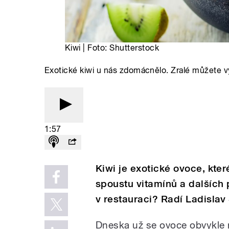
Kiwi | Foto: Shutterstock
Exotické kiwi u nás zdomácnělo. Zralé můžete vyk
1:57
Kiwi je exotické ovoce, kt
spoustu vitamínů a dalších 
v restauraci? Radí Ladislav
Dneska už se ovoce obvykle n