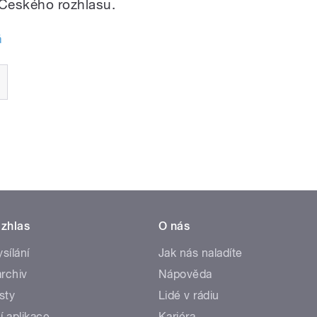
 Českého rozhlasu.
á
zhlas
O nás
ysílání
Jak nás naladíte
rchiv
Nápověda
sty
Lidé v rádiu
í aplikace
Kariéra