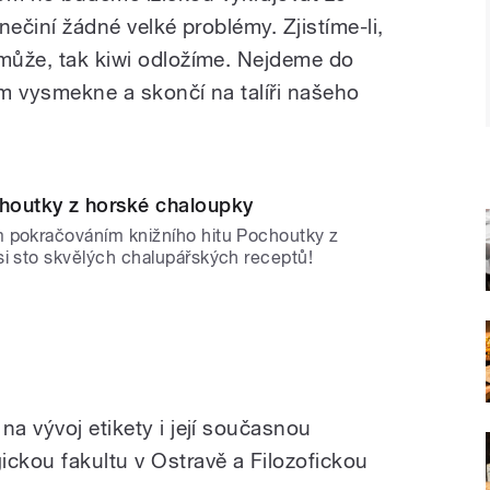
k nečiní žádné velké problémy. Zjistíme-li,
omůže, tak kiwi odložíme. Nejdeme do
ám vysmekne a skončí na talíři našeho
choutky z horské chaloupky
 pokračováním knižního hitu Pochoutky z
si sto skvělých chalupářských receptů!
na vývoj etikety i její současnou
ckou fakultu v Ostravě a Filozofickou