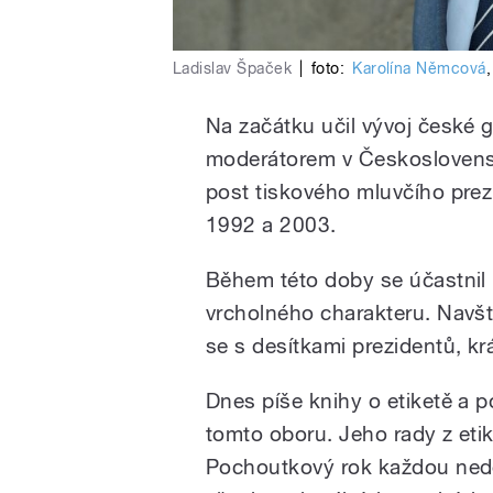
Ladislav Špaček
|
foto:
Karolína Němcová
Na začátku učil vývoj české g
moderátorem v Československ
post tiskového mluvčího prez
1992 a 2003.
Během této doby se účastnil
vrcholného charakteru. Navští
se s desítkami prezidentů, krá
Dnes píše knihy o etiketě a 
tomto oboru. Jeho rady z etik
Pochoutkový rok každou neděl