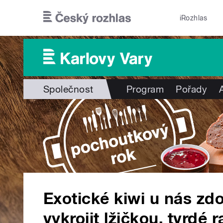
Přejít k hlavnímu obsahu
iRozhlas
Společnost
Program
Pořady
Exotické kiwi u nás zd
vykrojit lžičkou, tvrdé 