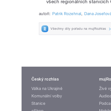
všech regionálních stanicích
autoři:
Patrik Rozehnal
,
Dana Josefov
Všechny díly pořadu na mujRozhlas
Český rozhlas
mujRo
Válka na Ukrajině
Živé v
Komunální volby
Audioa
Stanice
Podca
eShop
Mobiln