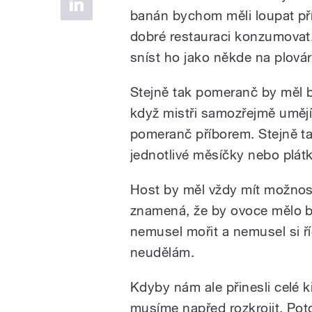
banán bychom měli loupat pří
dobré restauraci konzumova
sníst ho jako někde na plovár
Stejně tak pomeranč by měl b
když mistři samozřejmě umějí
pomeranč příborem. Stejně ta
jednotlivé měsíčky nebo plátk
Host by měl vždy mít možnos
znamená, že by ovoce mělo bý
nemusel mořit a nemusel si říc
neudělám.
Kdyby nám ale přinesli celé k
musíme napřed rozkrojit. Pot