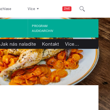
ozhlase
Více
ŽIVĚ
PROGRAM
AUDIOARCHIV
Jak nás naladíte
Kontakt
Více
…