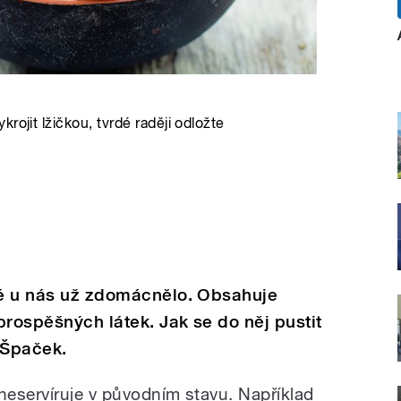
rojit lžičkou, tvrdé raději odložte
eré u nás už zdomácnělo. Obsahuje
prospěšných látek. Jak se do něj pustit
 Špaček.
eservíruje v původním stavu. Například