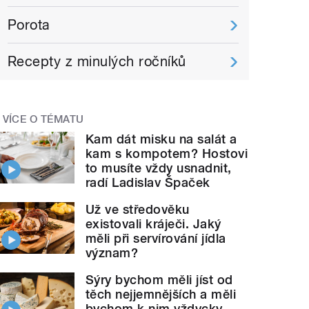
Porota
Recepty z minulých ročníků
VÍCE O TÉMATU
Kam dát misku na salát a
kam s kompotem? Hostovi
to musíte vždy usnadnit,
radí Ladislav Špaček
Už ve středověku
existovali kráječi. Jaký
měli při servírování jídla
význam?
Sýry bychom měli jíst od
těch nejjemnějších a měli
bychom k nim vždycky