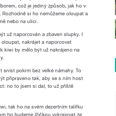
borem, což je jediný způsob, jak ho v
t. Rozhodně si ho nemůžeme oloupat a
ně nebo na ulici.
ýt už naporcován a zbaven slupky. I
 oloupat, nakrájet a naporcovat
k kiwi by mělo být už nakrájeno na
y.
t sníst pokrm bez velké námahy. To
t připraveno tak, aby se s ním host
t: no to jsem si dal, to už příště
iwi, tak ho na svém dezertním talířku
om ho budeme lžičkou vykrajovat ze