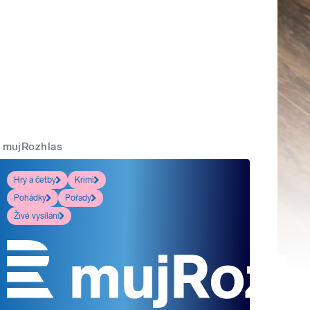
mujRozhlas
Hry a četby
Krimi
Pohádky
Pořady
Živé vysílání