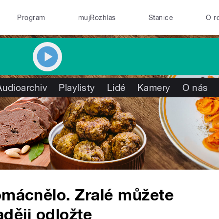
Program
mujRozhlas
Stanice
O r
Audioarchiv
Playlisty
Lidé
Kamery
O nás
omácnělo. Zralé můžete
raději odložte