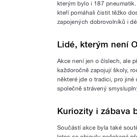
kterým bylo i 187 pneumatik. 
kteří pomáhali čistit těžko d
zapojených dobrovolníků i dél
Lidé, kterým není O
Akce není jen o číslech, ale 
každoročně zapojují školy, rod
některé jde o tradici, pro jin
společně strávený smyslupln
Kuriozity i zábava
Součástí akce byla také soutě
letos se objevily nečekané pře