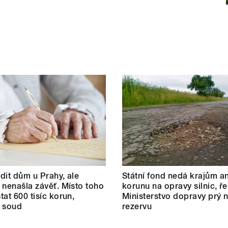
dit dům u Prahy, ale
Státní fond nedá krajům an
 nenašla závěť. Místo toho
korunu na opravy silnic, ře
tat 600 tisíc korun,
Ministerstvo dopravy prý
l soud
rezervu