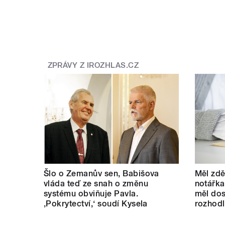
ZPRÁVY Z IROZHLAS.CZ
Šlo o Zemanův sen, Babišova
Měl zdě
vláda teď ze snah o změnu
notářka
systému obviňuje Pavla.
měl dos
‚Pokrytectví,‘ soudí Kysela
rozhod