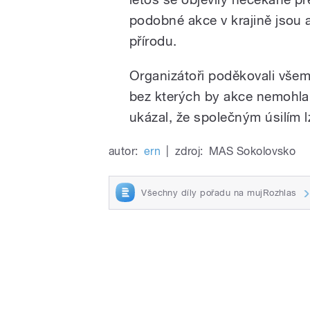
podobné akce v krajině jsou 
přírodu.
Organizátoři poděkovali vše
bez kterých by akce nemohla
ukázal, že společným úsilím lz
autor:
ern
|
zdroj:
MAS Sokolovsko
Všechny díly pořadu na mujRozhlas