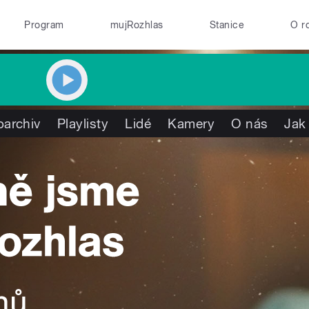
Program
mujRozhlas
Stanice
O r
oarchiv
Playlisty
Lidé
Kamery
O nás
Jak