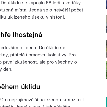
Do úklidu se zapojilo 68 lodí s vodáky,
ostupná místa. Jedná se o největší počet
ku uklízeného úseku v historii.
hře lhostejná
především o lidech. Do úklidu se
iny, přátelé i pracovní kolektivy. Pro
é o první zkušenost, ale pro všechny o
ý den.
 během úklidu
ž o nejzajímavější nalezenou kuriozitu. I
dměty, které ukazují, jak důležité