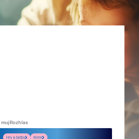
mujRozhlas
Hry a četby
Krimi