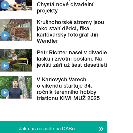
Chystá nové divadelní
projekty
Krušnohorské stromy jsou
jako staří dědci, říká
karlovarský fotograf Jiří
Wendler
Petr Richter našel v divadle
lásku i životní poslání. Na
jevišti září už šest desetiletí
V Karlových Varech
o víkendu startuje 34.
ročník terénního hobby
triatlonu KIWI MUŽ 2025
Jak nás naladíte na DABu