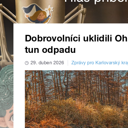
Dobrovolníci uklidili Oh
tun odpadu
29. duben 2026
Zprávy pro Karlovarský kra