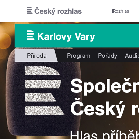
Přejít k hlavnímu obsahu
iRozhlas
Příroda
Program
Pořady
Audi