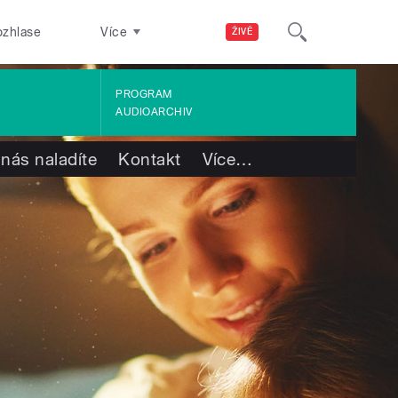
ozhlase
Více
ŽIVĚ
PROGRAM
AUDIOARCHIV
 nás naladíte
Kontakt
Více
…