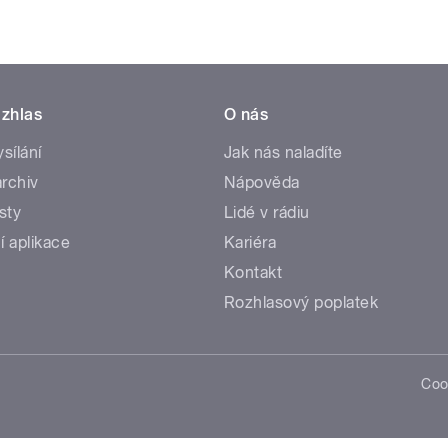
zhlas
O nás
ysílání
Jak nás naladíte
rchiv
Nápověda
sty
Lidé v rádiu
í aplikace
Kariéra
Kontakt
Rozhlasový poplatek
Coo