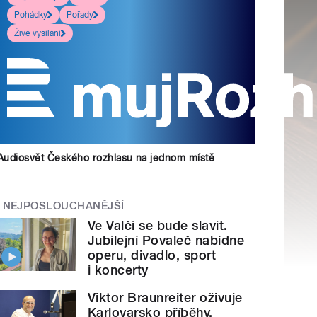
Pohádky
Pořady
Živé vysílání
Audiosvět Českého rozhlasu na jednom místě
NEJPOSLOUCHANĚJŠÍ
Ve Valči se bude slavit.
Jubilejní Povaleč nabídne
operu, divadlo, sport
i koncerty
Viktor Braunreiter oživuje
Karlovarsko příběhy.