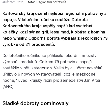
(ilustrační foto)
|
foto:
Regionální potravina
Karlovarský kraj ocenil nejlepší regionální potraviny a
nápoje. V letošním ročníku soutěže Dobrota
Karlovarského kraje uspěly například svatební
koláčky, kozí sýr na gril, lesní med, klobása z komína
nebo whisky. Odborná porota vybírala z rekordních 79
výrobků od 21 producentů.
Do letošního ročníku se přihlásilo rekordní množství
výrobců i produktů. Celkem 79 potravin a nápojů
soutěžilo v pěti kategoriích. Velká byla i účast nováčků.
„Přibylo 6 nových vystavovatelů, což je meziročně
hodně," uvedl krajský radní pro zemědělství Jan Vrba
(ANO).
Sladké dobroty dominovaly