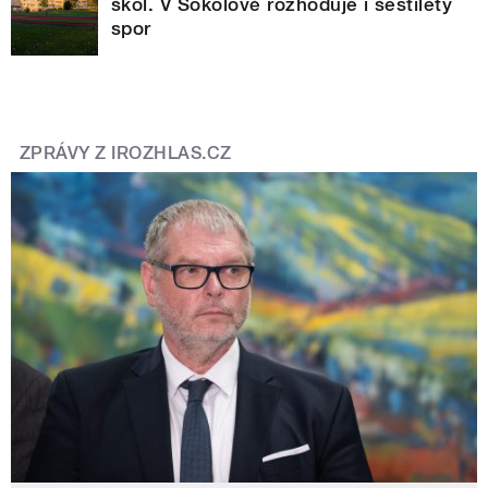
škol. V Sokolově rozhoduje i šestiletý
spor
ZPRÁVY Z IROZHLAS.CZ