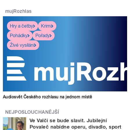
mujRozhlas
Hry a četby
Krimi
Pohádky
Pořady
Živé vysílání
Audiosvět Českého rozhlasu na jednom místě
NEJPOSLOUCHANĚJŠÍ
Ve Valči se bude slavit. Jubilejní
Povaleč nabídne operu, divadlo, sport