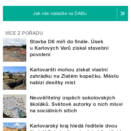
Jak nás naladíte na DABu
VÍCE Z POŘADU
Stavba D6 míří do finále. Úsek
u Karlových Varů získal stavební
povolení
Karlovarští mohou získat vlastní
zahrádku na Zlatém kopečku. Město
nabízí desítky míst
Neuvěřitelný úspěch sokolovských
školáků. Světové autorky o nich mluví
na sociálních sítích
Karlovarský kraj hledá ředitele dvou