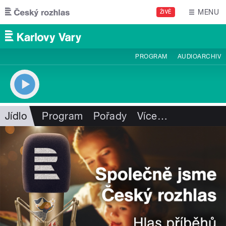
Přejít k hlavnímu obsahu
MENU
ŽIVĚ
PROGRAM
AUDIOARCHIV
Jídlo
Program
Pořady
Více
…