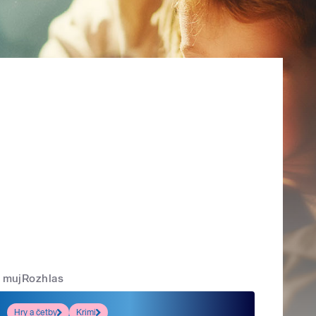
mujRozhlas
Hry a četby
Krimi