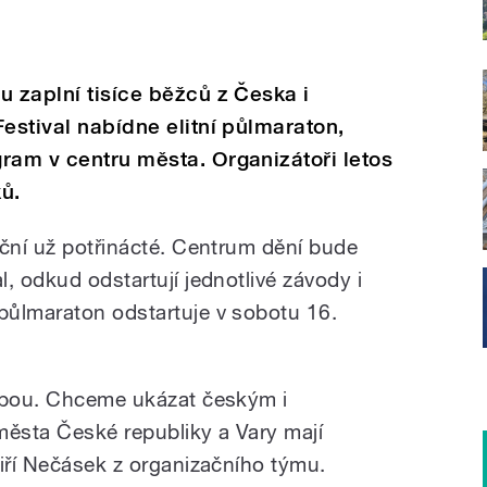
u zaplní tisíce běžců z Česka i
estival nabídne elitní půlmaraton,
ram v centru města. Organizátoři letos
ků.
eční už potřinácté. Centrum dění bude
, odkud odstartují jednotlivé závody i
půlmaraton odstartuje v sobotu 16.
olbou. Chceme ukázat českým i
ěsta České republiky a Vary mají
Jiří Nečásek z organizačního týmu.