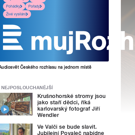
Pohádky
Pořady
Živé vysílání
Audiosvět Českého rozhlasu na jednom místě
NEJPOSLOUCHANĚJŠÍ
Krušnohorské stromy jsou
jako staří dědci, říká
karlovarský fotograf Jiří
Wendler
Ve Valči se bude slavit.
Jubilejní Povaleč nabídne