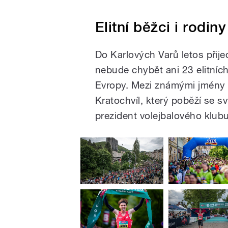
Elitní běžci i rodin
Do Karlových Varů letos přije
nebude chybět ani 23 elitních
Evropy. Mezi známými jmény s
Kratochvíl, který poběží se sv
prezident volejbalového klub