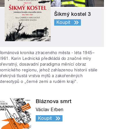
Šikmý kostel 3
Koupit
Románová kronika ztraceného města - léta 1945–
1961. Karin Lednická předkládá do značné míry
převratný, dosavadní paradigma měnící obraz
hornického regionu, jehož zahlazenou historii stále
překrývá tlustá vrstva mýtů a zakořeněných
stereotypů o „černé zemi a rudém kraji“.
Bláznova smrt
Václav Erben
Koupit