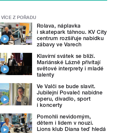
VÍCE Z POŘADU
Rolava, náplavka
i skatepark táhnou. KV City
centrum rozšiřuje nabídku
zábavy ve Varech
Klavírní svátek se blíží.
Mariánské Lázně přivítají
světové interprety i mladé
talenty
Ve Valči se bude slavit.
Jubilejní Povaleč nabídne
operu, divadlo, sport
i koncerty
Pomohli nevidomým,
dětem i lidem v nouzi.
Lions klub Diana teď hledá