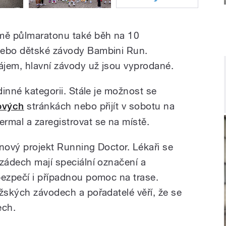
omě půlmaratonu také běh na 10
nebo dětské závody Bambini Run.
zájem, hlavní závody už jsou vyprodané.
dinné kategorii. Stále je možnost se
ových
stránkách nebo přijít v sobotu na
rmal a zaregistrovat se na místě.
i nový projekt Running Doctor. Lékaři se
 zádech mají speciální označení a
bezpečí i případnou pomoc na trase.
ažských závodech a pořadatelé věří, že se
ech.