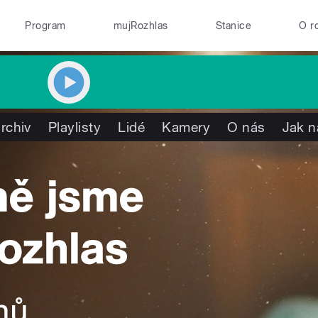
Program
mujRozhlas
Stanice
O r
rchiv
Playlisty
Lidé
Kamery
O nás
Jak n