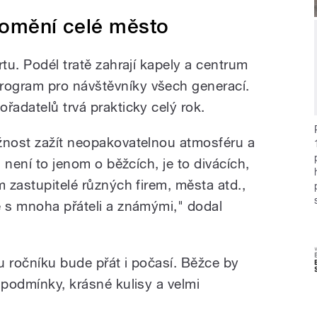
romění celé město
rtu. Podél tratě zahrají kapely a centrum
ogram pro návštěvníky všech generací.
řadatelů trvá prakticky celý rok.
žnost zažít neopakovatelnou atmosféru a
a není to jenom o běžcích, je to divácích,
m zastupitelé různých firem, města atd.,
e s mnoha přáteli a známými," dodal
mu ročníku bude přát i počasí. Běžce by
 podmínky, krásné kulisy a velmi