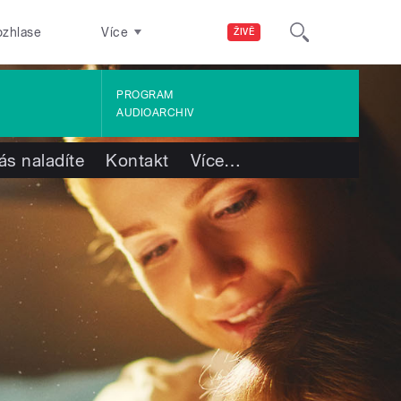
ozhlase
Více
ŽIVĚ
PROGRAM
AUDIOARCHIV
ás naladíte
Kontakt
Více
…