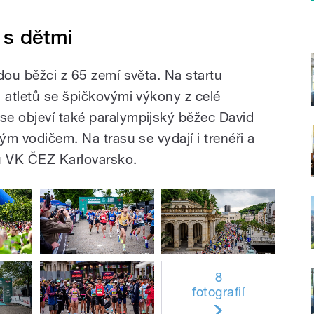
y s dětmi
dou běžci z 65 zemí světa. Na startu
 atletů se špičkovými výkony z celé
e objeví také paralympijský běžec David
ým vodičem. Na trasu se vydají i trenéři a
u VK ČEZ Karlovarsko.
8
fotografií