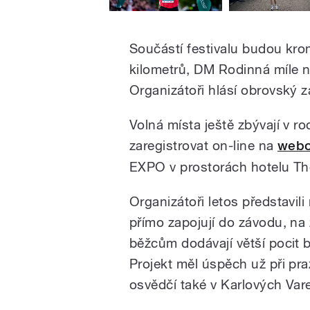
Součástí festivalu budou kr
kilometrů, DM Rodinná míle 
Organizátoři hlásí obrovský 
Volná místa ještě zbývají v ro
zaregistrovat on-line na
web
EXPO v prostorách hotelu The
Organizátoři letos představil
přímo zapojují do závodu, na
běžcům dodávají větší pocit 
Projekt měl úspěch už při pr
osvědčí také v Karlových Var