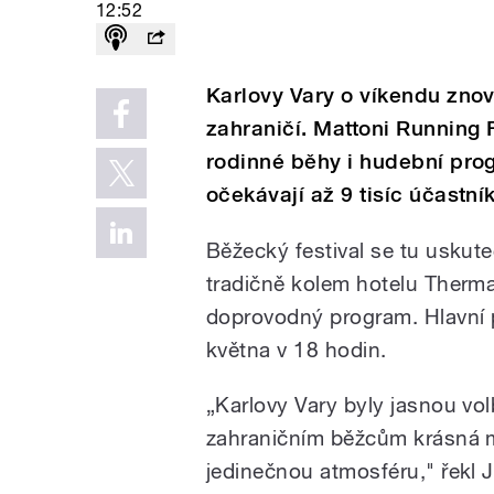
12:52
Karlovy Vary o víkendu znov
zahraničí. Mattoni Running F
rodinné běhy i hudební prog
očekávají až 9 tisíc účastní
Běžecký festival se tu uskut
tradičně kolem hotelu Thermal
doprovodný program. Hlavní 
května v 18 hodin.
„Karlovy Vary byly jasnou v
zahraničním běžcům krásná m
jedinečnou atmosféru," řekl 