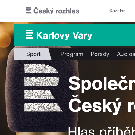
Přejít k hlavnímu obsahu
iRozhlas
Sport
Program
Pořady
Audioa