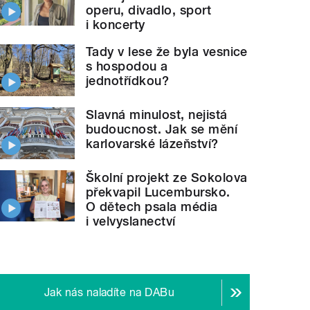
operu, divadlo, sport
i koncerty
Tady v lese že byla vesnice
s hospodou a
jednotřídkou?
Slavná minulost, nejistá
budoucnost. Jak se mění
karlovarské lázeňství?
Školní projekt ze Sokolova
překvapil Lucembursko.
O dětech psala média
i velvyslanectví
Jak nás naladíte na DABu