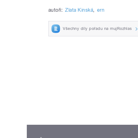
autoři:
Zlata Kinská
,
ern
Všechny díly pořadu na mujRozhlas