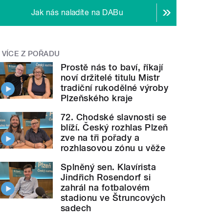
Jak nás naladíte na DABu
VÍCE Z POŘADU
Prostě nás to baví, říkají
noví držitelé titulu Mistr
tradiční rukodělné výroby
Plzeňského kraje
72. Chodské slavnosti se
blíží. Český rozhlas Plzeň
zve na tři pořady a
rozhlasovou zónu u věže
Splněný sen. Klavírista
Jindřich Rosendorf si
zahrál na fotbalovém
stadionu ve Štruncových
sadech