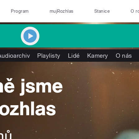
Program
mujRozhlas
Stanice
O r
Audioarchiv
Playlisty
Lidé
Kamery
O nás