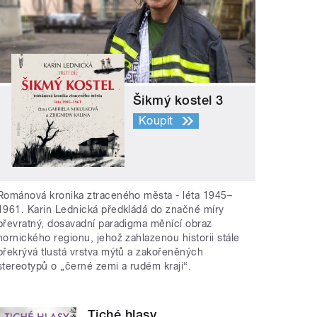
Šikmý kostel 3
Koupit
Románová kronika ztraceného města - léta 1945–
1961. Karin Lednická předkládá do značné míry
převratný, dosavadní paradigma měnící obraz
hornického regionu, jehož zahlazenou historii stále
překrývá tlustá vrstva mýtů a zakořeněných
stereotypů o „černé zemi a rudém kraji“.
Tiché hlasy