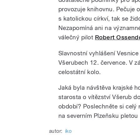
provozuje knihovnu. Pečuje o
s katolickou církví, tak se ži
Nezapomíná ani na významné r
válečný pilot
Robert Ossend
Slavnostní vyhlášení Vesnice
Všerubech 12. července. V zá
celostátní kolo.
Jaká byla návštěva krajské h
starosta o vítězství Všerub d
období? Poslechněte si celý r
na severním Plzeňsku pletou
autor:
iko