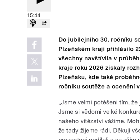
15:44
Do jubilejního 30. ročníku 
Plzeňském kraji přihlásilo 2
všechny navštívila v průběh
kraje roku 2026 získaly ro
Plzeňsku, kde také proběhne
ročníku soutěže a ocenění v
„Jsme velmi potěšeni tím, že 
Jsme si vědomi velké konkuren
našeho vítězství vážíme. Mohl
že tady žijeme rádi. Děkuji 
prezentaci podíleli a se vším 