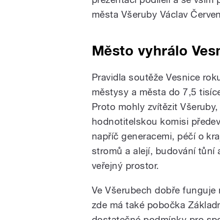
města Všeruby Václav Červe
Město vyhrálo Vesn
Pravidla soutěže Vesnice rok
městysy a města do 7,5 tisí
Proto mohly zvítězit Všeruby,
hodnotitelskou komisi před
napříč generacemi, péčí o kra
stromů a alejí, budování tů
veřejný prostor.
Ve Všerubech dobře funguje m
zde má také pobočka Základn
dostatečné podmínky pro spor