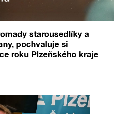
romady starousedlíky a
ny, pochvaluje si
ice roku Plzeňského kraje