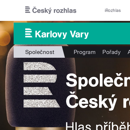
Přejít k hlavnímu obsahu
iRozhlas
Společnost
Program
Pořady