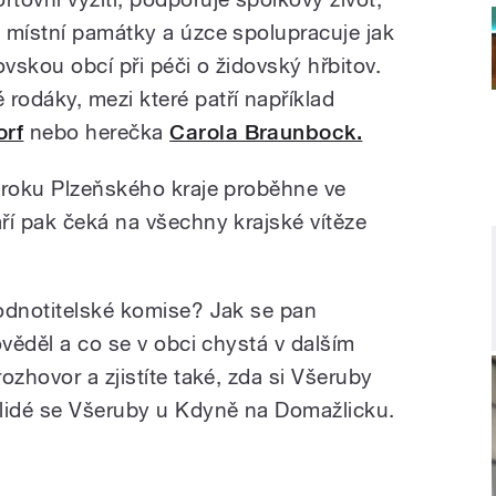
 místní památky a úzce spolupracuje jak
dovskou obcí při péči o židovský hřbitov.
odáky, mezi které patří například
orf
nebo herečka
Carola Braunbock.
 roku Plzeňského kraje proběhne ve
ří pak čeká na všechny krajské vítěze
odnotitelské komise? Jak se pan
ověděl a co se v obci chystá v dalším
ozhovor a zjistíte také, zda si Všeruby
 lidé se Všeruby u Kdyně na Domažlicku.