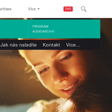
ozhlase
Více
ŽIVĚ
PROGRAM
AUDIOARCHIV
Jak nás naladíte
Kontakt
Více
…