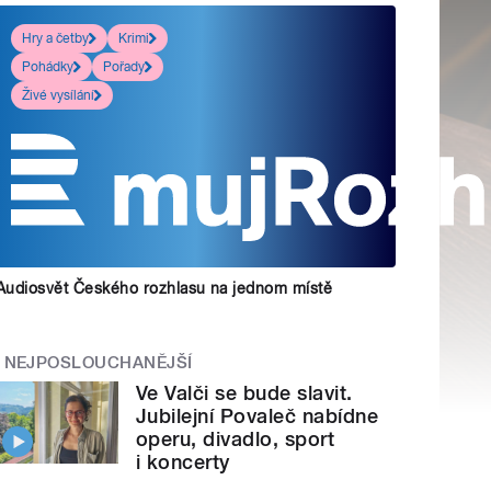
Hry a četby
Krimi
Pohádky
Pořady
Živé vysílání
Audiosvět Českého rozhlasu na jednom místě
NEJPOSLOUCHANĚJŠÍ
Ve Valči se bude slavit.
Jubilejní Povaleč nabídne
operu, divadlo, sport
i koncerty