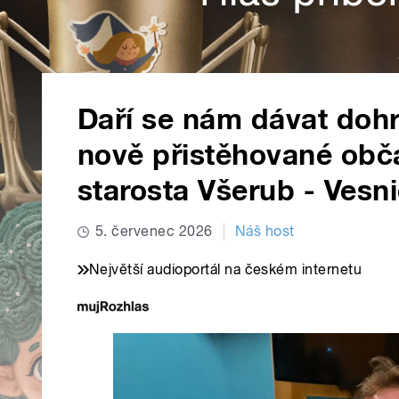
Daří se nám dávat doh
nově přistěhované obča
starosta Všerub - Vesn
5. červenec 2026
Náš host
Největší audioportál na českém internetu