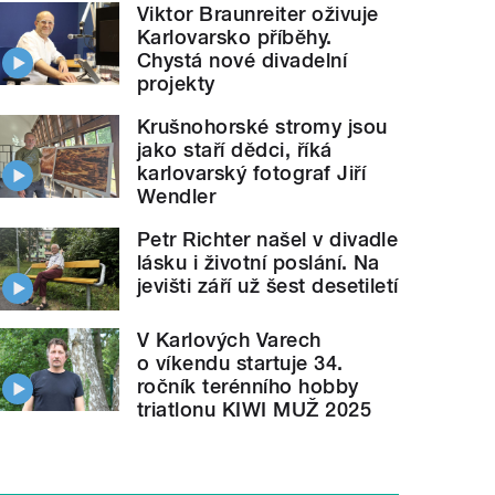
Viktor Braunreiter oživuje
Karlovarsko příběhy.
Chystá nové divadelní
projekty
Krušnohorské stromy jsou
jako staří dědci, říká
karlovarský fotograf Jiří
Wendler
Petr Richter našel v divadle
lásku i životní poslání. Na
jevišti září už šest desetiletí
V Karlových Varech
o víkendu startuje 34.
ročník terénního hobby
triatlonu KIWI MUŽ 2025