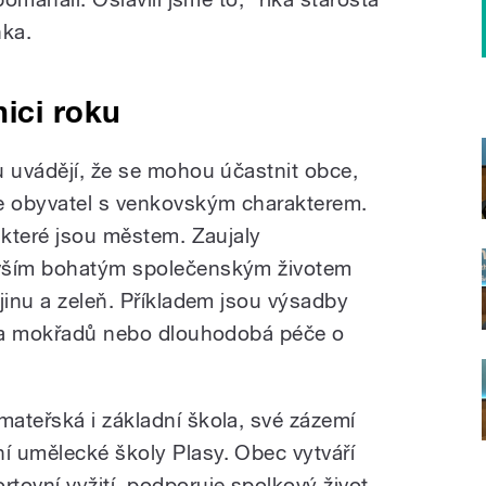
nka.
ici roku
u uvádějí, že se mohou účastnit obce,
ce obyvatel s venkovským charakterem.
 které jsou městem. Zaujaly
evším bohatým společenským životem
jinu a zeleň. Příkladem jsou výsadby
ní a mokřadů nebo dlouhodobá péče o
ateřská i základní škola, své zázemí
í umělecké školy Plasy. Obec vytváří
tovní vyžití, podporuje spolkový život,