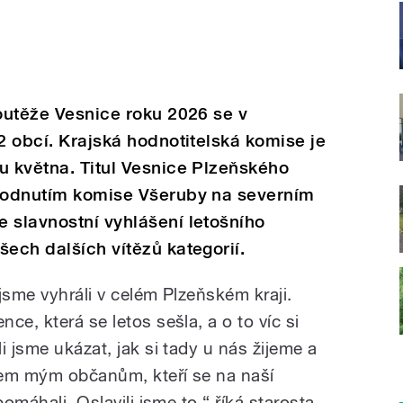
soutěže Vesnice roku 2026 se v
2 obcí. Krajská hodnotitelská komise je
u května. Titul Vesnice Plzeňského
zhodnutím komise Všeruby na severním
 slavnostní vyhlášení letošního
šech dalších vítězů kategorií.
jsme vyhráli v celém Plzeňském kraji.
ce, která se letos sešla, a o to víc si
i jsme ukázat, jak si tady u nás žijeme a
všem mým občanům, kteří se na naší
pomáhali. Oslavili jsme to,“ říká starosta