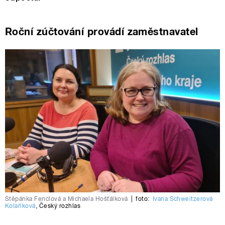
Roční zúčtování provádí zaměstnavatel
Štěpánka Fenclová a Michaela Hošťálková
|
foto:
Ivana Schweitzerová
Kolaříková
,
Český rozhlas