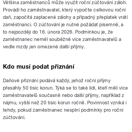
Většina zaměstnanců může využít roční zúčtování záloh.
Provádí ho zaměstnavatel, který vypočte celkovou roční
daň, započítá zaplacené zálohy a případný přeplatek vrátí
zaměstnanci. O zúčtování je nutné požádat písemně, a
to nejpozději do 16. února 2026. Podmínkou je, že
zaměstnanec neměl souběžně více zaměstnavatelů a
vedle mzdy jen omezené další příjmy.
Kdo musí podat přiznání
Daňové přiznání podává každý, jehož roční příjmy
přesáhly 50 tisíc korun. Týká se to také lidí, kteří měli více
zaměstnavatelů současně nebo další příjmy, například z
nájmu, vyšší než 20 tisíc korun ročně. Povinnost vzniká i
tehdy, pokud zaměstnanec nesplní podmínky pro roční
zúčtování.