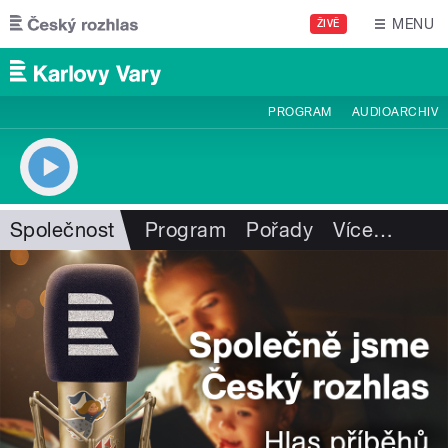
Přejít k hlavnímu obsahu
MENU
ŽIVĚ
PROGRAM
AUDIOARCHIV
Společnost
Program
Pořady
Více
…