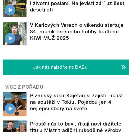
i životní poslání. Na jevišti září už šest
desetiletí
V Karlových Varech o víkendu startuje
34. ročník terénního hobby triatlonu
KIWI MUŽ 2025
Jak nás naladíte na DABu
VÍCE Z POŘADU
Plzeňský sbor Kajetán si zajistil účast
na soutěži v Tokiu. Pojedou jen 4
nejlepší sbory na světě
Prostě nás to baví, říkají noví držitelé
titulu Mistr tradiční rukodělné výroby