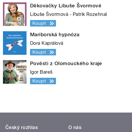
Děkovačky Libuše Švormové
Libuše Švormová - Patrik Rozehnal
Koupit
Mariborská hypnóza
Dora Kaprálová
Koupit
Pověsti z Olomouckého kraje
Igor Bareš
Koupit
Český rozhlas
O nás