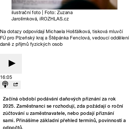
ilustrační foto | Foto: Zuzana
Jarolímková, iROZHLAS.cz
Na dotazy odpovídají Michaela Hošťálková, tisková mluvčí
FÚ pro Plzeňský kraj a Štěpánka Fenclová, vedoucí oddělení
daně z příjmů fyzických osob
16:05
Začíná období podávání daňových přiznání za rok
2025. Zaměstnanci se rozhodují, zda požádají o roční
zúčtování u zaměstnavatele, nebo podají přiznání
sami. Přinášíme základní přehled termínů, povinností a
odpočtů.