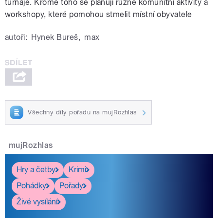
turnaje. Kromě toho se plánují různé komunitní aktivity a
workshopy, které pomohou stmelit místní obyvatele
autoři:
Hynek Bureš
,
max
Všechny díly pořadu na mujRozhlas
mujRozhlas
Hry a četby
Krimi
Pohádky
Pořady
Živé vysílání