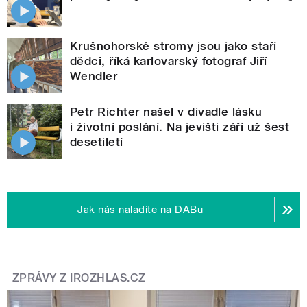
Krušnohorské stromy jsou jako staří
dědci, říká karlovarský fotograf Jiří
Wendler
Petr Richter našel v divadle lásku
i životní poslání. Na jevišti září už šest
desetiletí
Jak nás naladíte na DABu
ZPRÁVY Z IROZHLAS.CZ