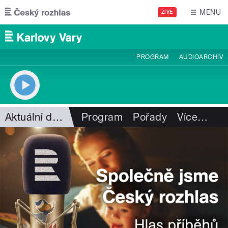
Přejít k hlavnímu obsahu
MENU
ŽIVĚ
PROGRAM
AUDIOARCHIV
Aktuální dění
Program
Pořady
Více
…