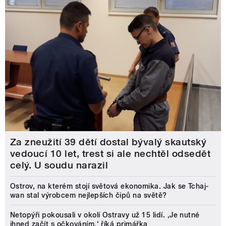
Za zneužití 39 dětí dostal bývalý skautský
vedoucí 10 let, trest si ale nechtěl odsedět
celý. U soudu narazil
Ostrov, na kterém stojí světová ekonomika. Jak se Tchaj-
wan stal výrobcem nejlepších čipů na světě?
Netopýři pokousali v okolí Ostravy už 15 lidí. ‚Je nutné
ihned začít s očkováním,‘ říká primářka