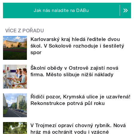
Jak nás naladíte na DABu
VÍCE Z POŘADU
Karlovarský kraj hledá ředitele dvou
škol. V Sokolově rozhoduje i šestiletý
spor
Školní obědy v Ostrově zajistí nová
firma. Město slibuje nižší náklady
Řidiči pozor, Krymská ulice je uzavřená!
Rekonstrukce potrvá půl roku
V Trojmezí opraví chovný rybník. Nová
hráz má ochránit vodu i vzácné