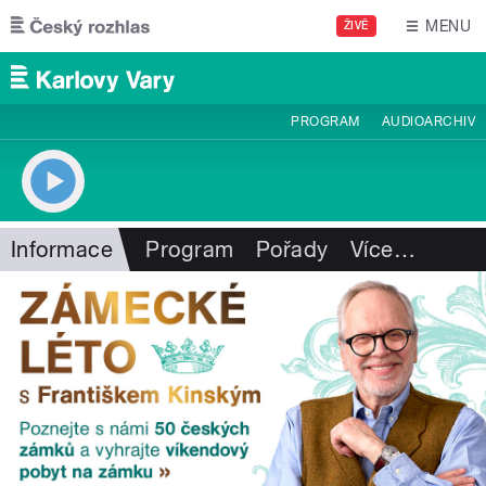
Přejít k hlavnímu obsahu
MENU
ŽIVĚ
PROGRAM
AUDIOARCHIV
Informace
Program
Pořady
Více
…