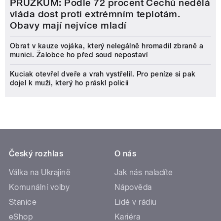
PRŮZKUM: Podle 72 procent Čechů nedělá
vláda dost proti extrémním teplotám.
Obavy mají nejvíce mladí
Obrat v kauze vojáka, který nelegálně hromadil zbraně a
munici. Žalobce ho před soud nepostaví
Kuciak otevřel dveře a vrah vystřelil. Pro peníze si pak
dojel k muži, který ho práskl policii
Český rozhlas
O nás
Válka na Ukrajině
Jak nás naladíte
Komunální volby
Nápověda
Stanice
Lidé v rádiu
eShop
Kariéra