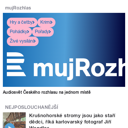
mujRozhlas
Hry a četby
Krimi
Pohádky
Pořady
Živé vysílání
Audiosvět Českého rozhlasu na jednom místě
NEJPOSLOUCHANĚJŠÍ
Krušnohorské stromy jsou jako staří
dědci, říká karlovarský fotograf Jiří
Wendler