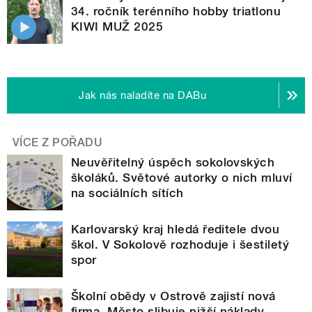
34. ročník terénního hobby triatlonu
KIWI MUŽ 2025
Jak nás naladíte na DABu
VÍCE Z POŘADU
Neuvěřitelný úspěch sokolovských
školáků. Světové autorky o nich mluví
na sociálních sítích
Karlovarský kraj hledá ředitele dvou
škol. V Sokolově rozhoduje i šestiletý
spor
Školní obědy v Ostrově zajistí nová
firma. Město slibuje nižší náklady