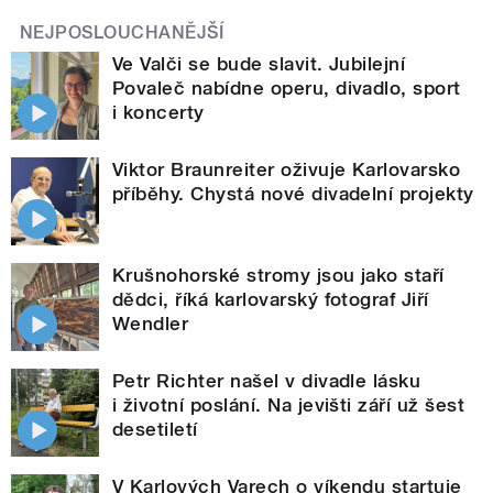
NEJPOSLOUCHANĚJŠÍ
Ve Valči se bude slavit. Jubilejní
Povaleč nabídne operu, divadlo, sport
i koncerty
Viktor Braunreiter oživuje Karlovarsko
příběhy. Chystá nové divadelní projekty
Krušnohorské stromy jsou jako staří
dědci, říká karlovarský fotograf Jiří
Wendler
Petr Richter našel v divadle lásku
i životní poslání. Na jevišti září už šest
desetiletí
V Karlových Varech o víkendu startuje