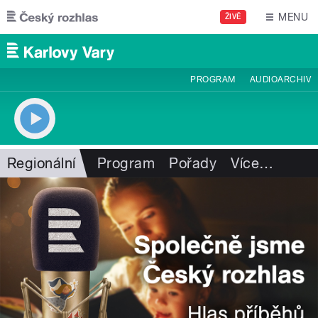
Přejít k hlavnímu obsahu
MENU
ŽIVĚ
PROGRAM
AUDIOARCHIV
Regionální
Program
Pořady
Více
…