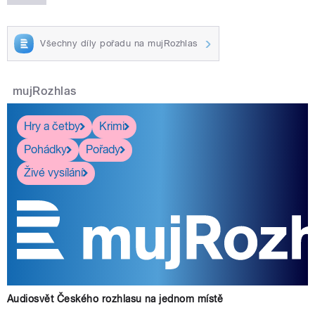
Všechny díly pořadu na mujRozhlas
mujRozhlas
Hry a četby
Krimi
Pohádky
Pořady
Živé vysílání
Audiosvět Českého rozhlasu na jednom místě