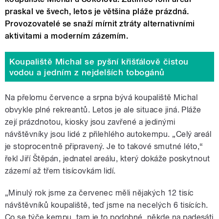
praskal ve švech, letos je většina pláže prázdná.
Provozovatelé se snaží mírnit ztráty alternativními
aktivitami a moderním zázemím.
Koupaliště Michal se pyšní křišťálově čistou
vodou a jedním z nejdelších tobogánů
Na přelomu července a srpna bývá koupaliště Michal
obvykle plné rekreantů. Letos je ale situace jiná. Pláže
zejí prázdnotou, kiosky jsou zavřené a jedinými
návštěvníky jsou lidé z přilehlého autokempu. „Celý areál
je stoprocentně připravený. Je to takové smutné léto,“
řekl Jiří Štěpán, jednatel areálu, který dokáže poskytnout
zázemí až třem tisícovkám lidí.
„Minulý rok jsme za červenec měli nějakých 12 tisíc
návštěvníků koupaliště, teď jsme na necelých 6 tisících.
Co se týče kempu, tam je to podobné, někde na padesáti