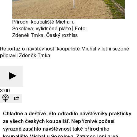
Přírodní koupaliště Michal u
Sokolova, vylidněné pláže | Foto:
Zdeněk Trnka
, Český rozhlas
Reportáž o návštěvnosti koupaliště Michal v letní sezoně
připravil Zdeněk Trnka
3:00
Chladné a deštivé léto odradilo návštěvníky prakticky
ze všech českých koupališť. Nepříznivé počasí
výrazně zasáhlo návštěvnost také přírodního
koupaliště Michal u Sokolova. Zatímco loni areál