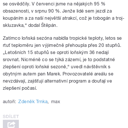
se osvědčily. V červenci jsme na nějakých 95 %
obsazenosti, v srpnu 90 %. Jenže lidé sem jezdí za
koupáním a za naší největší atrakcí, což je tobogán a troj-
skluzavka,“ dodal Štěpán.
Zatímco loňská sezóna nabídla tropické teploty, letos se
rtuť teploměru jen výjimečně přehoupla přes 20 stupňů.
„Letošních 15 stupňů se oproti loňským 36 nedají
srovnat. Nicméně co se týká zázemí, je to podstatné
zlepšení oproti loňské sezoně,“ uvedl návštěvník s
obytným autem pan Marek. Provozovatelé areálu se
nevzdávají, zajišťují alternativní program a doufají ve
zlepšení počasí.
autoři:
Zdeněk Trnka
,
max