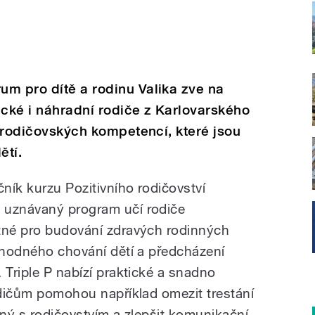
m pro dítě a rodinu Valika zve na
ické i náhradní rodiče z Karlovarského
j rodičovských kompetencí, které jsou
ětí.
čník kurzu Pozitivního rodičovství
 uznávaný program učí rodiče
tné pro budování zdravých rodinných
evhodného chování dětí a předcházení
 Triple P nabízí praktické a snadno
rodičům pomohou například omezit trestání
ený s rodičovstvím a zlepšit komunikační