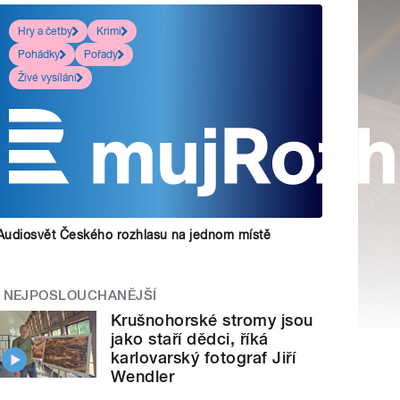
Hry a četby
Krimi
Pohádky
Pořady
Živé vysílání
Audiosvět Českého rozhlasu na jednom místě
NEJPOSLOUCHANĚJŠÍ
Krušnohorské stromy jsou
jako staří dědci, říká
karlovarský fotograf Jiří
Wendler