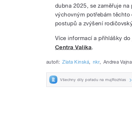
dubna 2025, se zaměřuje na
výchovným potřebám těchto 
postupů a zvýšení rodičovsk
Více informací a přihlášky do
Centra Valika
.
autoři:
Zlata Kinská
,
nkr
,
Andrea Vajna
Všechny díly pořadu na mujRozhlas