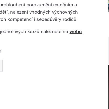
 prohloubení porozumění emočním a
dětí, nalezení vhodných výchovných
ých kompetencí i sebedůvěry rodičů.
 jednotlivých kurzů naleznete na
webu
r