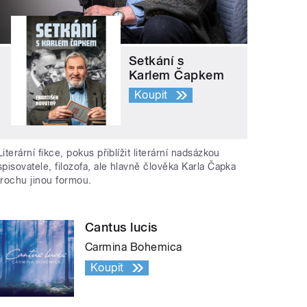
Setkání s
Karlem Čapkem
Koupit
Literární fikce, pokus přiblížit literární nadsázkou
spisovatele, filozofa, ale hlavně člověka Karla Čapka
trochu jinou formou.
Cantus lucis
Carmina Bohemica
Koupit