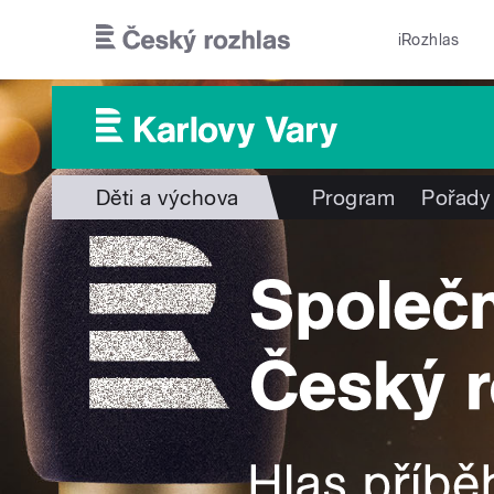
Přejít k hlavnímu obsahu
iRozhlas
Děti a výchova
Program
Pořady