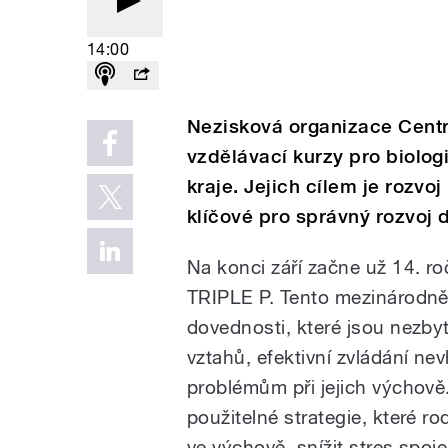
14:00
Nezisková organizace Centru
vzdělávací kurzy pro biolog
kraje. Jejich cílem je rozvo
klíčové pro správný rozvoj d
Na konci září začne už 14. ro
TRIPLE P. Tento mezinárodně
dovednosti, které jsou nezby
vztahů, efektivní zvládání n
problémům při jejich výchově.
použitelné strategie, které 
ve výchově, snížit stres spoj