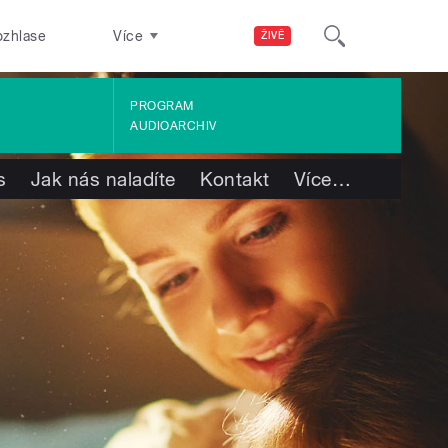
ozhlase
Více
ŽIVĚ
PROGRAM
AUDIOARCHIV
s
Jak nás naladíte
Kontakt
Více
…