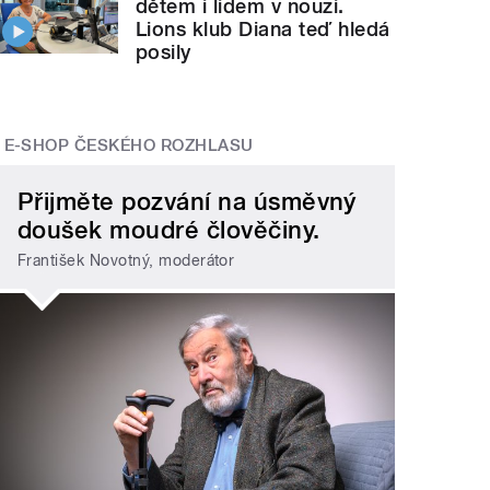
dětem i lidem v nouzi.
Lions klub Diana teď hledá
posily
E-SHOP ČESKÉHO ROZHLASU
Přijměte pozvání na úsměvný
doušek moudré člověčiny.
František Novotný, moderátor