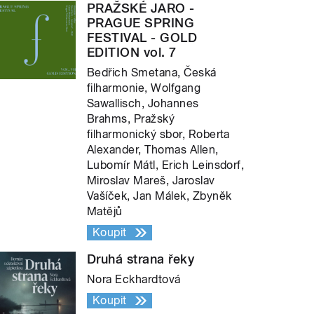
PRAŽSKÉ JARO -
PRAGUE SPRING
FESTIVAL - GOLD
EDITION vol. 7
Bedřich Smetana, Česká
filharmonie, Wolfgang
Sawallisch, Johannes
Brahms, Pražský
filharmonický sbor, Roberta
Alexander, Thomas Allen,
Lubomír Mátl, Erich Leinsdorf,
Miroslav Mareš, Jaroslav
Vašíček, Jan Málek, Zbyněk
Matějů
Koupit
Druhá strana řeky
Nora Eckhardtová
Koupit