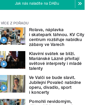
Jak nás naladíte na DABu
VÍCE Z POŘADU
Rolava, náplavka
i skatepark táhnou. KV City
centrum rozšiřuje nabídku
zábavy ve Varech
Klavírní svátek se blíží.
Mariánské Lázně přivítají
světové interprety i mladé
talenty
Ve Valči se bude slavit.
Jubilejní Povaleč nabídne
operu, divadlo, sport
i koncerty
Pomohli nevidomým,