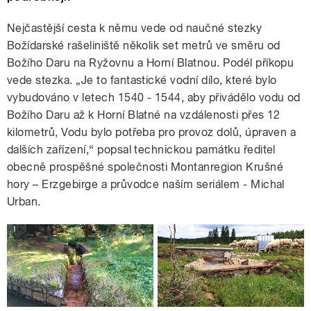
Nejčastější cesta k němu vede od naučné stezky
Božídarské rašeliniště několik set metrů ve směru od
Božího Daru na Ryžovnu a Horní Blatnou. Podél příkopu
vede stezka. „Je to fantastické vodní dílo, které bylo
vybudováno v letech 1540 - 1544, aby přivádělo vodu od
Božího Daru až k Horní Blatné na vzdálenosti přes 12
kilometrů, Vodu bylo potřeba pro provoz dolů, úpraven a
dalších zařízení,“ popsal technickou památku ředitel
obecně prospěšné společnosti Montanregion Krušné
hory – Erzgebirge a průvodce naším seriálem - Michal
Urban.