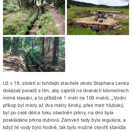
Už v 16. století si tehdejší stavitelé okolo Stephana Lenka
dokázali poradit s tím, aby zajistili na dvanácti kilometrech
mírné klesání, a to přibližně 1 metr na 100 metrů. „Vodní
příkop byl místy až dva metry široký, přes metr hluboký,
byl po celé délce toku obedněn prkny, na dno byla
poskládána prkna dubová. Zároveň tady byla regulace, a
když té vody bylo hodně, tak bylo možné otevřít stavidla