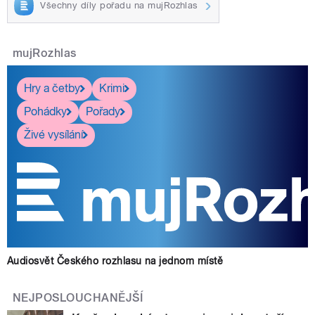
Všechny díly pořadu na mujRozhlas
mujRozhlas
Hry a četby
Krimi
Pohádky
Pořady
Živé vysílání
Audiosvět Českého rozhlasu na jednom místě
NEJPOSLOUCHANĚJŠÍ