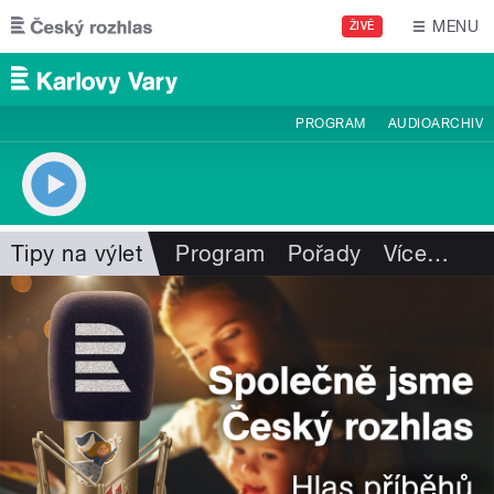
Přejít k hlavnímu obsahu
MENU
ŽIVĚ
PROGRAM
AUDIOARCHIV
Tipy na výlet
Program
Pořady
Více
…