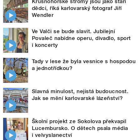
Krušnohorské stromy jsou jako staří
dědci, říká karlovarský fotograf Jiří
Wendler
Ve Valči se bude slavit. Jubilejní
Povaleč nabídne operu, divadlo, sport
i koncerty
Tady v lese že byla vesnice s hospodou
a jednotřídkou?
Slavná minulost, nejistá budoucnost.
Jak se mění karlovarské lázeňství?
Školní projekt ze Sokolova překvapil
Lucembursko. O dětech psala média
i velvyslanectví