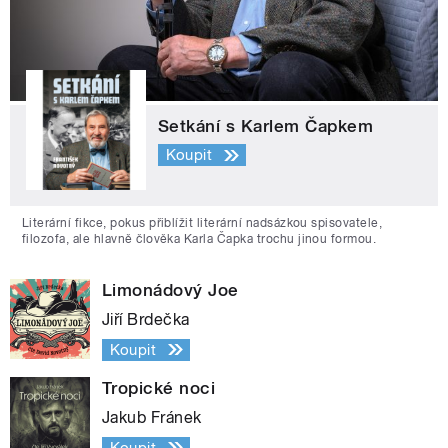
Setkání s Karlem Čapkem
Koupit
Literární fikce, pokus přiblížit literární nadsázkou spisovatele,
filozofa, ale hlavně člověka Karla Čapka trochu jinou formou.
Limonádový Joe
Jiří Brdečka
Koupit
Tropické noci
Jakub Fránek
Koupit