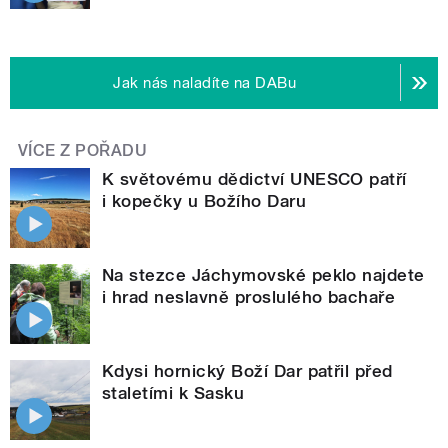
Jak nás naladíte na DABu
VÍCE Z POŘADU
K světovému dědictví UNESCO patří
i kopečky u Božího Daru
Na stezce Jáchymovské peklo najdete
i hrad neslavně proslulého bachaře
Kdysi hornický Boží Dar patřil před
staletími k Sasku