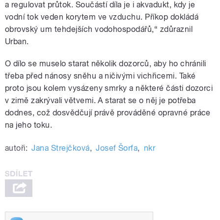
a regulovat průtok. Součástí díla je i akvadukt, kdy je
vodní tok veden korytem ve vzduchu. Příkop dokládá
obrovský um tehdejších vodohospodářů,“ zdůraznil
Urban.
O dílo se muselo starat několik dozorců, aby ho chránili
třeba před nánosy sněhu a ničivými vichřicemi. Také
proto jsou kolem vysázeny smrky a některé části dozorci
v zimě zakrývali větvemi. A starat se o něj je potřeba
dodnes, což dosvědčují právě prováděné opravné práce
na jeho toku.
autoři:
Jana Strejčková
,
Josef Šorfa
,
nkr