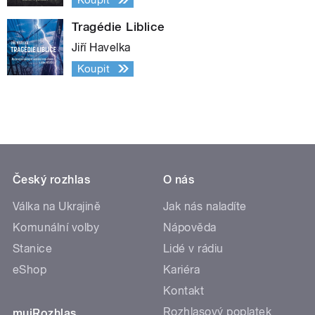
Tragédie Liblice
Jiří Havelka
Koupit
Český rozhlas
O nás
Válka na Ukrajině
Jak nás naladíte
Komunální volby
Nápověda
Stanice
Lidé v rádiu
eShop
Kariéra
Kontakt
Rozhlasový poplatek
mujRozhlas