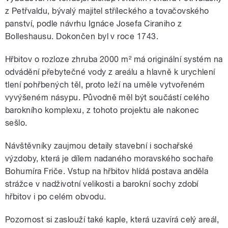
z Petřvaldu, bývalý majitel stříleckého a tovačovského
panství, podle návrhu Ignáce Josefa Ciraniho z
Bolleshausu. Dokončen byl v roce 1743.
Hřbitov o rozloze zhruba 2000 m² má originální systém na
odvádění přebytečné vody z areálu a hlavně k urychlení
tlení pohřbených těl, proto leží na uměle vytvořeném
vyvýšeném násypu. Původně měl být součástí celého
barokního komplexu, z tohoto projektu ale nakonec
sešlo.
Návštěvníky zaujmou detaily stavební i sochařské
výzdoby, která je dílem nadaného moravského sochaře
Bohumíra Friče. Vstup na hřbitov hlídá postava anděla
strážce v nadživotní velikosti a barokní sochy zdobí
hřbitov i po celém obvodu.
Pozornost si zaslouží také kaple, která uzavírá celý areál,