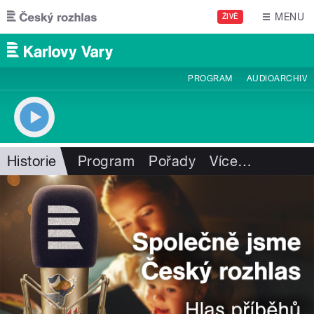
Přejít k hlavnímu obsahu
MENU
ŽIVĚ
PROGRAM
AUDIOARCHIV
Historie
Program
Pořady
Více
…