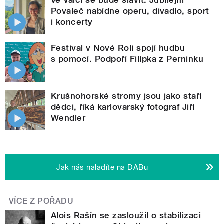
Povaleč nabídne operu, divadlo, sport
i koncerty
Festival v Nové Roli spojí hudbu
s pomocí. Podpoří Filípka z Perninku
Krušnohorské stromy jsou jako staří
dědci, říká karlovarský fotograf Jiří
Wendler
Jak nás naladíte na DABu
VÍCE Z POŘADU
Alois Rašín se zasloužil o stabilizaci