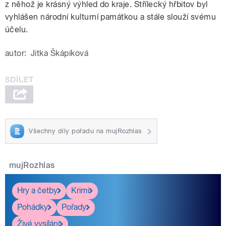
z něhož je krásný výhled do kraje. Střílecký hřbitov byl
vyhlášen národní kulturní památkou a stále slouží svému
účelu.
autor:
Jitka Škápíková
Všechny díly pořadu na mujRozhlas
mujRozhlas
Hry a četby
Krimi
Pohádky
Pořady
Živé vysílání