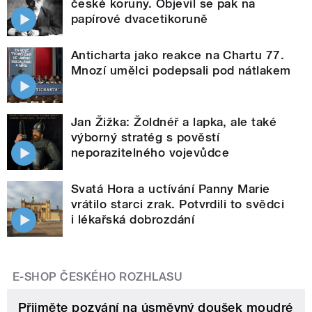
české koruny. Objevil se pak na
papírové dvacetikoruně
Anticharta jako reakce na Chartu 77.
Mnozí umělci podepsali pod nátlakem
Jan Žižka: Žoldnéř a lapka, ale také
výborný stratég s pověstí
neporazitelného vojevůdce
Svatá Hora a uctívání Panny Marie
vrátilo starci zrak. Potvrdili to svědci
i lékařská dobrozdání
E-SHOP ČESKÉHO ROZHLASU
Přijměte pozvání na úsměvný doušek moudré