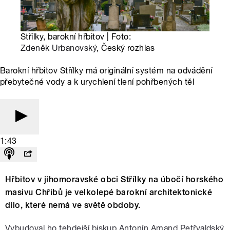
Střílky, barokní hřbitov | Foto:
Zdeněk Urbanovský
, Český rozhlas
Barokní hřbitov Střílky má originální systém na odvádění
přebytečné vody a k urychlení tlení pohřbených těl
1:43
Hřbitov v jihomoravské obci Střílky na úbočí horského
masivu Chřibů je velkolepé barokní architektonické
dílo, které nemá ve světě obdoby.
Vybudoval ho tehdejší biskup Antonín Amand Petřvaldský