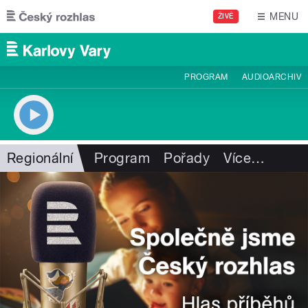
Přejít k hlavnímu obsahu
MENU
ŽIVĚ
PROGRAM
AUDIOARCHIV
Regionální
Program
Pořady
Více
…