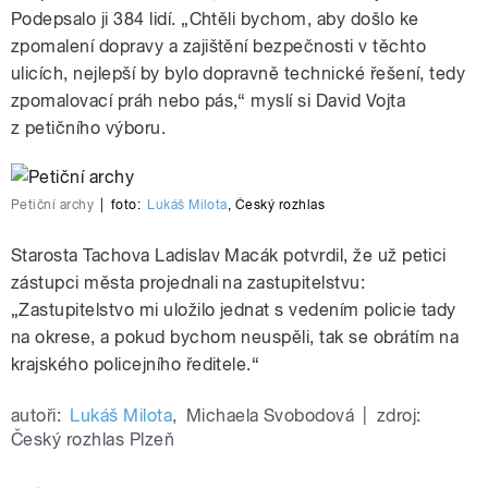
Podepsalo ji 384 lidí. „Chtěli bychom, aby došlo ke
zpomalení dopravy a zajištění bezpečnosti v těchto
ulicích, nejlepší by bylo dopravně technické řešení, tedy
zpomalovací práh nebo pás,“ myslí si David Vojta
z petičního výboru.
Petiční archy
|
foto:
Lukáš Milota
,
Český rozhlas
Starosta Tachova Ladislav Macák potvrdil, že už petici
zástupci města projednali na zastupitelstvu:
„Zastupitelstvo mi uložilo jednat s vedením policie tady
na okrese, a pokud bychom neuspěli, tak se obrátím na
krajského policejního ředitele.“
autoři:
Lukáš Milota
,
Michaela Svobodová
|
zdroj:
Český rozhlas Plzeň