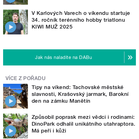
V Karlových Varech o víkendu startuje
34. ročník terénního hobby triatlonu
KIWI MUŽ 2025
Jak nás naladíte na DABu
VÍCE Z POŘADU
Tipy na víkend: Tachovské městské
slavnosti, Krašovský jarmark, Barokní
den na zámku Manětín
Způsobil poprask mezi vědci i rodinami:
DinoPark odhalil unikátního utahraptora.
Má peří i kůži