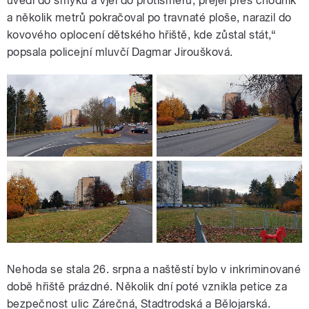
uvedl do smyku a vjel do protisměru, přejel přes chodník
a několik metrů pokračoval po travnaté ploše, narazil do
kovového oplocení dětského hřiště, kde zůstal stát,“
popsala policejní mluvčí Dagmar Jiroušková.
Nehoda se stala 26. srpna a naštěstí bylo v inkriminované
době hřiště prázdné. Několik dní poté vznikla petice za
bezpečnost ulic Zárečná, Stadtrodská a Bělojarská.