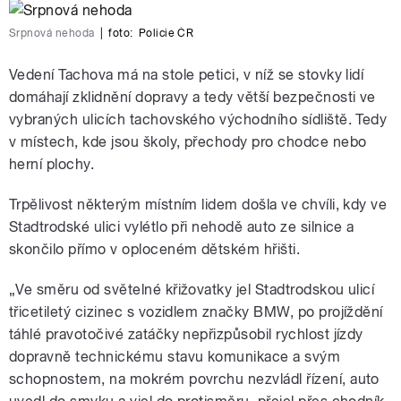
Srpnová nehoda
|
foto:
Policie ČR
Vedení Tachova má na stole petici, v níž se stovky lidí
domáhají zklidnění dopravy a tedy větší bezpečnosti ve
vybraných ulicích tachovského východního sídliště. Tedy
v místech, kde jsou školy, přechody pro chodce nebo
herní plochy.
Trpělivost některým místním lidem došla ve chvíli, kdy ve
Stadtrodské ulici vylétlo při nehodě auto ze silnice a
skončilo přímo v oploceném dětském hřišti.
„Ve směru od světelné křižovatky jel Stadtrodskou ulicí
třicetiletý cizinec s vozidlem značky BMW, po projíždění
táhlé pravotočivé zatáčky nepřizpůsobil rychlost jízdy
dopravně technickému stavu komunikace a svým
schopnostem, na mokrém povrchu nezvládl řízení, auto