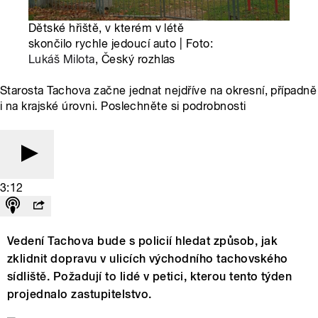
Dětské hřiště, v kterém v létě
skončilo rychle jedoucí auto | Foto:
Lukáš Milota
, Český rozhlas
Starosta Tachova začne jednat nejdříve na okresní, případně
i na krajské úrovni. Poslechněte si podrobnosti
3:12
Vedení Tachova bude s policií hledat způsob, jak
zklidnit dopravu v ulicích východního tachovského
sídliště. Požadují to lidé v petici, kterou tento týden
projednalo zastupitelstvo.