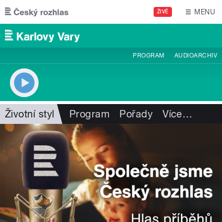
Přejít k hlavnímu obsahu
MENU
ŽIVĚ
PROGRAM
AUDIOARCHIV
Životní styl
Program
Pořady
Více
…