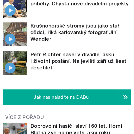
příběhy. Chystá nové divadelní projekty
Krušnohorské stromy jsou jako staří
dědci, říká karlovarský fotograf Jiří
Wendler
Petr Richter našel v divadle lásku
i životní poslání. Na jevišti září už šest
desetiletí
Jak nás naladíte na DABu
VÍCE Z POŘADU
Dobrovolní hasiči slaví 160 let. Horní
Blatná zve na největší akci roku