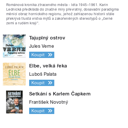
Románová kronika ztraceného města - léta 1945–1961. Karin
Lednická předkládá do značné míry převratný, dosavadní paradigma
měnící obraz hornického regionu, jehož zahlazenou historii stále
překrývá tlustá vrstva mýtů a zakořeněných stereotypů o „černé
zemi a rudém kraji“.
Tajuplný ostrov
Jules Verne
Koupit
Elbe, velká řeka
Luboš Palata
Koupit
Setkání s Karlem Čapkem
František Novotný
Koupit