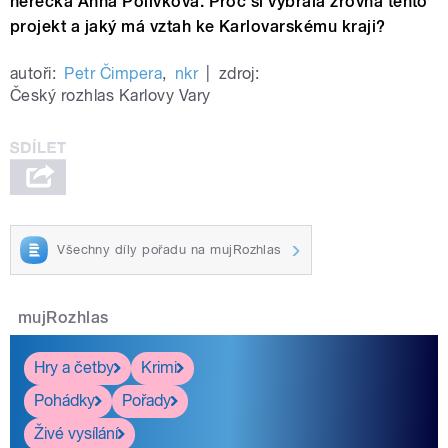
herečka Anna Polívková. Proč si vybrala zrovna tento
projekt a jaký má vztah ke Karlovarskému kraji?
autoři:
Petr Čimpera
,
nkr
|
zdroj:
Český rozhlas Karlovy Vary
Všechny díly pořadu na mujRozhlas
mujRozhlas
Hry a četby
Krimi
Pohádky
Pořady
Živé vysílání