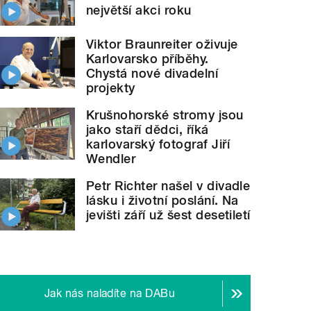
největší akci roku
Viktor Braunreiter oživuje
Karlovarsko příběhy.
Chystá nové divadelní
projekty
Krušnohorské stromy jsou
jako staří dědci, říká
karlovarský fotograf Jiří
Wendler
Petr Richter našel v divadle
lásku i životní poslání. Na
jevišti září už šest desetiletí
Jak nás naladíte na DABu