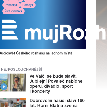
Pohádky
Pořady
Živé vysílání
Audiosvět Českého rozhlasu na jednom místě
NEJPOSLOUCHANĚJŠÍ
Ve Valči se bude slavit.
Jubilejní Povaleč nabídne
operu, divadlo, sport
i koncerty
Dobrovolní hasiči slaví 160
let. Horní Blatná zve na