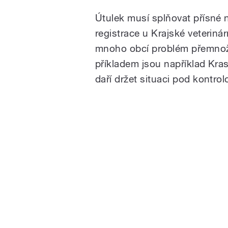
Útulek musí splňovat přísné
registrace u Krajské veteriná
mnoho obcí problém přemnože
příkladem jsou například Kras
daří držet situaci pod kontrol