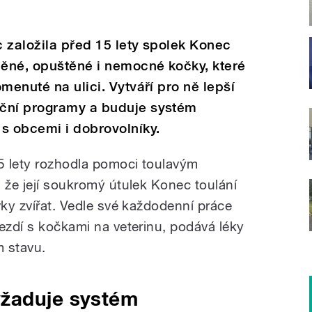
 založila před 15 lety spolek Konec
něné, opuštěné i nemocné kočky, které
menuté na ulici. Vytváří pro ně lepší
ační programy a buduje systém
s obcemi i dobrovolníky.
5 lety rozhodla pomoci toulavým
 že její soukromý útulek Konec toulání
vky zvířat. Vedle své každodenní práce
ezdí s kočkami na veterinu, podává léky
m stavu.
žaduje systém