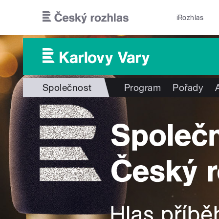
Přejít k hlavnímu obsahu
iRozhlas
Společnost
Program
Pořady