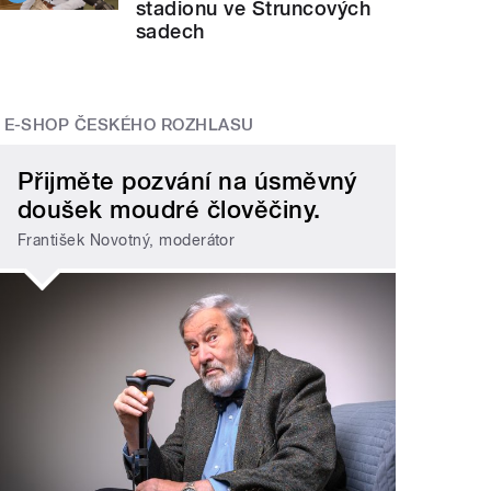
stadionu ve Štruncových
sadech
E-SHOP ČESKÉHO ROZHLASU
Přijměte pozvání na úsměvný
doušek moudré člověčiny.
František Novotný, moderátor