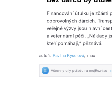
Financování útulku je zčásti p
dobrovolných dárcích. Transp
veřejné výzvy jsou hlavní cest
a veterinární péči. „Náklady j
kteří pomáhají,“ přiznává.
autoři:
Pavlína Kyselová
,
max
Všechny díly pořadu na mujRozhlas