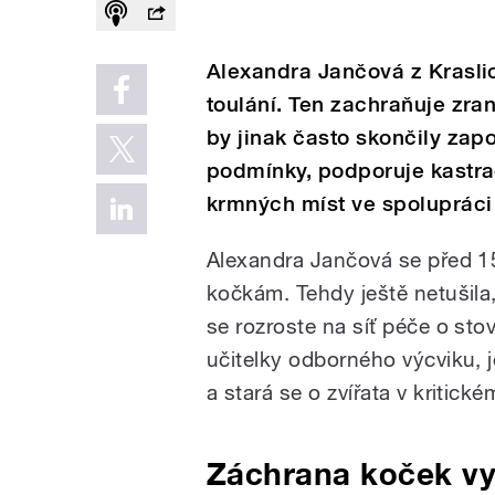
Alexandra Jančová z Kraslic
toulání. Ten zachraňuje zra
by jinak často skončily zapo
podmínky, podporuje kastr
krmných míst ve spolupráci 
Alexandra Jančová se před 1
kočkám. Tehdy ještě netušila,
se rozroste na síť péče o sto
učitelky odborného výcviku, j
a stará se o zvířata v kritické
Záchrana koček vy