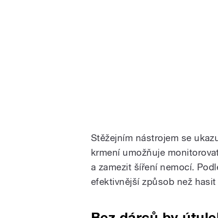
Stěžejním nástrojem se ukazu
krmení umožňuje monitorovat 
a zamezit šíření nemocí. Podl
efektivnější způsob než hasi
Bez dárců by útule