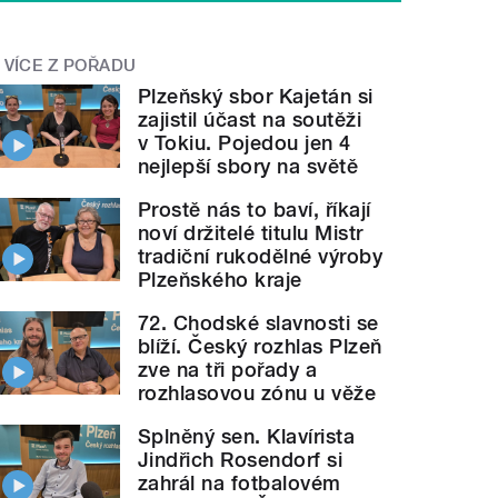
VÍCE Z POŘADU
Plzeňský sbor Kajetán si
zajistil účast na soutěži
v Tokiu. Pojedou jen 4
nejlepší sbory na světě
Prostě nás to baví, říkají
noví držitelé titulu Mistr
tradiční rukodělné výroby
Plzeňského kraje
72. Chodské slavnosti se
blíží. Český rozhlas Plzeň
zve na tři pořady a
rozhlasovou zónu u věže
Splněný sen. Klavírista
Jindřich Rosendorf si
zahrál na fotbalovém