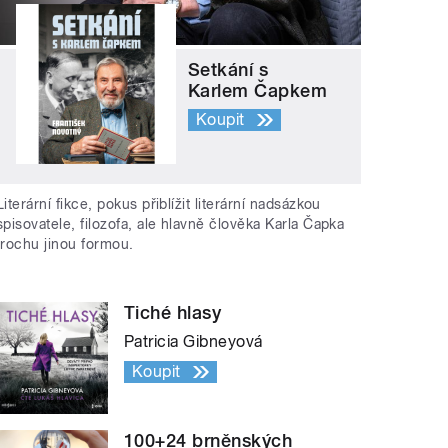
Setkání s
Karlem Čapkem
Koupit
Literární fikce, pokus přiblížit literární nadsázkou
spisovatele, filozofa, ale hlavně člověka Karla Čapka
trochu jinou formou.
Tiché hlasy
Patricia Gibneyová
Koupit
100+24 brněnských