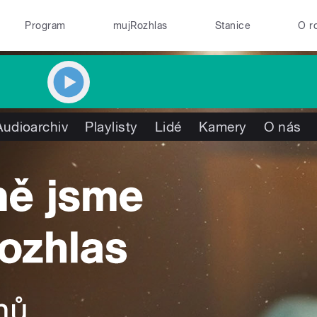
Program
mujRozhlas
Stanice
O r
Audioarchiv
Playlisty
Lidé
Kamery
O nás