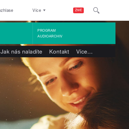
ozhlase
Více
ŽIVĚ
PROGRAM
AUDIOARCHIV
Jak nás naladíte
Kontakt
Více
…