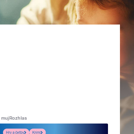
mujRozhlas
Hry a četby
Krimi