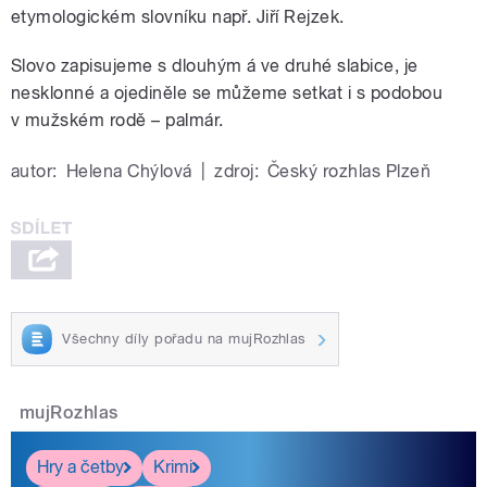
etymologickém slovníku např. Jiří Rejzek.
Slovo zapisujeme s dlouhým á ve druhé slabice, je
nesklonné a ojediněle se můžeme setkat i s podobou
v mužském rodě – palmár.
autor:
Helena Chýlová
|
zdroj:
Český rozhlas Plzeň
Všechny díly pořadu na mujRozhlas
mujRozhlas
Hry a četby
Krimi