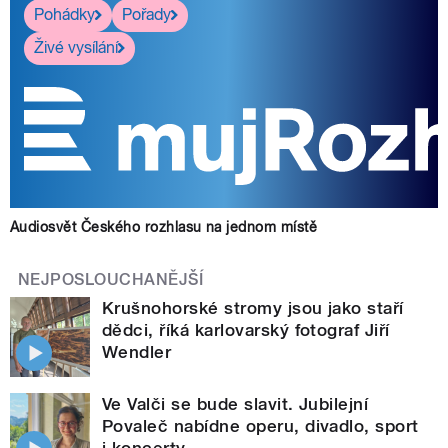
Pohádky
Pořady
Živé vysílání
Audiosvět Českého rozhlasu na jednom místě
NEJPOSLOUCHANĚJŠÍ
Krušnohorské stromy jsou jako staří
dědci, říká karlovarský fotograf Jiří
Wendler
Ve Valči se bude slavit. Jubilejní
Povaleč nabídne operu, divadlo, sport
i koncerty