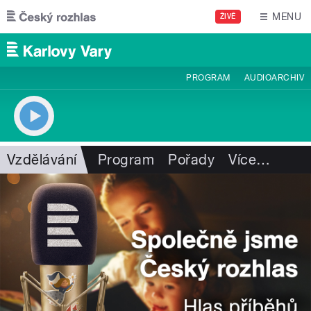
Přejít k hlavnímu obsahu
MENU
ŽIVĚ
PROGRAM
AUDIOARCHIV
Vzdělávání
Program
Pořady
Více
…