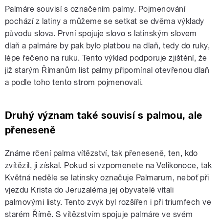
Palmáre souvisí s označením palmy. Pojmenování
pochází z latiny a můžeme se setkat se dvěma výklady
původu slova. První spojuje slovo s latinským slovem
dlaň a palmáre by pak bylo platbou na dlaň, tedy do ruky,
lépe řečeno na ruku. Tento výklad podporuje zjištění, že
již starým Římanům list palmy připomínal otevřenou dlaň
a podle toho tento strom pojmenovali.
Druhý význam také souvisí s palmou, ale
přeneseně
Známe rčení palma vítězství, tak přeneseně, ten, kdo
zvítězil, ji získal. Pokud si vzpomenete na Velikonoce, tak
Květná neděle se latinsky označuje Palmarum, neboť při
vjezdu Krista do Jeruzaléma jej obyvatelé vítali
palmovými listy. Tento zvyk byl rozšířen i při triumfech ve
starém Římě. S vítězstvím spojuje palmáre ve svém