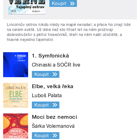
Koupit
Lincolnův ostrov nikdo nikdy na mapě nenašel, a přece ho znají lidé
na celém světě. Už déle než sto třicet let na něm prožívají
dobrodružství s pěticí trosečníků, kteří na něm našli útočiště, a
hlavně nejedno tajemství.
1. Symfonická
Chinaski a SOČR live
Koupit
Elbe, velká řeka
Luboš Palata
Koupit
Moci bez nemoci
Šárka Volemanová
Koupit