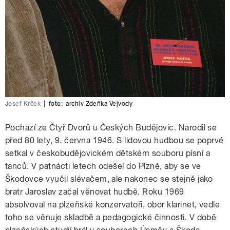
Josef Krček
|
foto:
archiv Zdeňka Vejvody
Pochází ze Čtyř Dvorů u Českých Budějovic. Narodil se
před 80 lety, 9. června 1946. S lidovou hudbou se poprvé
setkal v českobudějovickém dětském souboru písní a
tanců. V patnácti letech odešel do Plzně, aby se ve
Škodovce vyučil slévačem, ale nakonec se stejně jako
bratr Jaroslav začal věnovat hudbě. Roku 1969
absolvoval na plzeňské konzervatoři, obor klarinet, vedle
toho se věnuje skladbě a pedagogické činnosti. V době