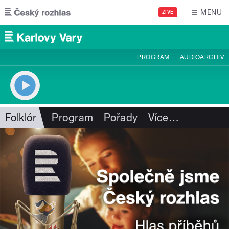
Přejít k hlavnímu obsahu
MENU
ŽIVĚ
PROGRAM
AUDIOARCHIV
Folklór
Program
Pořady
Více
…