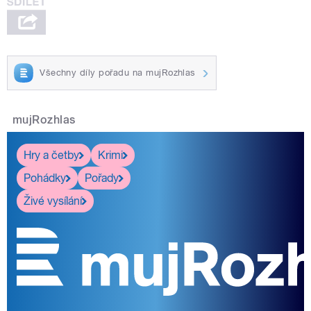
Všechny díly pořadu na mujRozhlas
mujRozhlas
Hry a četby
Krimi
Pohádky
Pořady
Živé vysílání