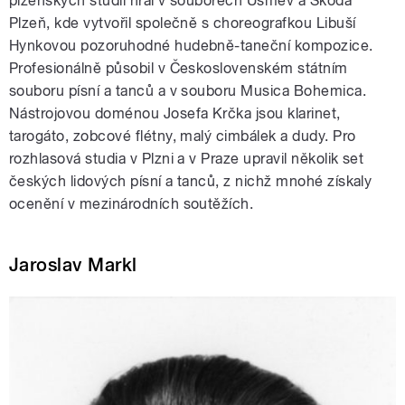
plzeňských studií hrál v souborech Úsměv a Škoda
Plzeň, kde vytvořil společně s choreografkou Libuší
Hynkovou pozoruhodné hudebně-taneční kompozice.
Profesionálně působil v Československém státním
souboru písní a tanců a v souboru Musica Bohemica.
Nástrojovou doménou Josefa Krčka jsou klarinet,
tarogáto, zobcové flétny, malý cimbálek a dudy. Pro
rozhlasová studia v Plzni a v Praze upravil několik set
českých lidových písní a tanců, z nichž mnohé získaly
ocenění v mezinárodních soutěžích.
Jaroslav Markl