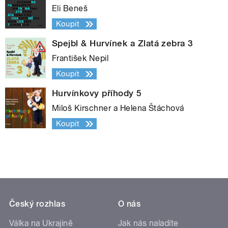
Eli Beneš
Koupit
Spejbl & Hurvínek a Zlatá zebra 3
František Nepil
Koupit
Hurvínkovy příhody 5
Miloš Kirschner a Helena Štáchová
Koupit
Český rozhlas
O nás
Válka na Ukrajině
Jak nás naladíte