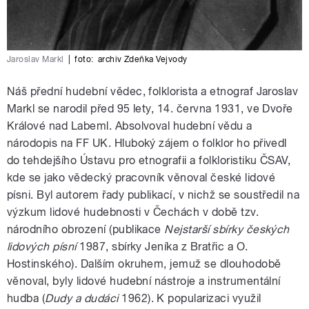
Jaroslav Markl
|
foto:
archiv Zdeňka Vejvody
Náš přední hudební vědec, folklorista a etnograf Jaroslav
Markl se narodil před 95 lety, 14. června 1931, ve Dvoře
Králové nad Labeml. Absolvoval hudební vědu a
národopis na FF UK. Hluboký zájem o folklor ho přivedl
do tehdejšího Ústavu pro etnografii a folkloristiku ČSAV,
kde se jako vědecký pracovník věnoval české lidové
písni. Byl autorem řady publikací, v nichž se soustředil na
výzkum lidové hudebnosti v Čechách v době tzv.
národního obrození (publikace
Nejstarší sbírky českých
lidových písní
1987, sbírky Jeníka z Bratřic a O.
Hostinského). Dalším okruhem, jemuž se dlouhodobě
věnoval, byly lidové hudební nástroje a instrumentální
hudba (
Dudy a dudáci
1962). K popularizaci využil