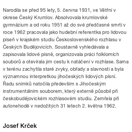
Narodila se před 95 lety, 5. června 1931, ve Větřní v
okrese Český Krumlov. Absolvovala krumlovské
gymnázium a od roku 1951 až do své předčasné smrti v
roce 1962 pracovala jako hudební referentka pro lidovou
píseň v krajském studiu Československého rozhlasu v
Českých Budějovicích. Soustavně vyhledávala a
zapisovala lidové písně, organizovala práci folklorních
souborů a otevírala jim cestu k natáčení v rozhlase. Sama
v terénu zachytila staré zvyky, obřady a slavnosti a byla
významnou interpretkou jihočeských lidových písní.
Řadu snímků natočila především s Jihočeským
instrumentálním souborem, který externě působil při
českobudějovickém rozhlasovém studiu. Zemřela při
autonehodě v nedožitých 31 letech 2. května 1962.
Josef Krček