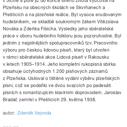
v Jičíně a poté již do konce svého života vyučoval na
Plzeňsku na obecných školách ve Skvrňanech a
Přešticích a na plzeňské reálce. Byl vysoce erudovaným
hudebníkem, ve skladbě soukromým žákem Vítězslava
Nováka a Zdeňka Fibicha. Výsledky jeho sběratelské
práce v oboru hudebního folkloru jsou pozoruhodné. Byl
jedním z nejpilnějších spolupracovníků tzv. Pracovního
výboru pro českou lidovou píseň, který byl utvořen
v rámci sběratelské akce Lidová píseň v Rakousku
v letech 1905–1914. Jeho kompletní rukopisná sbírka
obsahuje úctyhodných 1 200 písňových záznamů
z Plzeňska. Usiloval o tištěné vydání výběru plzeňských
písní, což se podařilo ve dvou svazcích po padesáti
písních s romantizujícím klavírním doprovodem. Jaroslav
Bradáč zemřel v Přešticích 29. května 1938.
autor:
Zdeněk Vejvoda