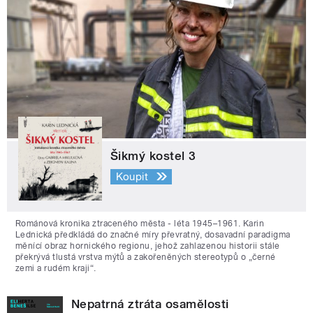
Šikmý kostel 3
Koupit
Románová kronika ztraceného města - léta 1945–1961. Karin
Lednická předkládá do značné míry převratný, dosavadní paradigma
měnící obraz hornického regionu, jehož zahlazenou historii stále
překrývá tlustá vrstva mýtů a zakořeněných stereotypů o „černé
zemi a rudém kraji“.
Nepatrná ztráta osamělosti