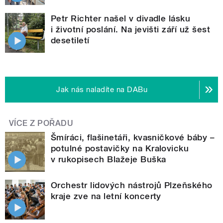
Petr Richter našel v divadle lásku
i životní poslání. Na jevišti září už šest
desetiletí
Jak nás naladíte na DABu
VÍCE Z POŘADU
Šmíráci, flašinetáři, kvasničkové báby –
potulné postavičky na Kralovicku
v rukopisech Blažeje Buška
Orchestr lidových nástrojů Plzeňského
kraje zve na letní koncerty