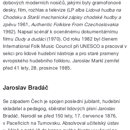
dobových moderních nosičů, jakými byly gramofonové
desky, film, rozhlas a televize (LP alba
Lidová hudba na
Chodsku
a
Star­ší mechanické zápisy chodské hudby a
zpěvu
1961,
Authentic Fol­klore From Czechoslovakia
1962). Napsal scénář k oceněnému dokumentárnímu
filmu
Dudy a dudáci
(1970). Od roku 1982 byl členem
International Folk Music Council při UNESCO a pracoval v
sekci pro lidové hudební nástroje a pro staré prameny
evropského hudebního folkloru. Jaroslav Markl zemřel
před 41 lety, 28. prosince 1985.
Jaroslav Bradáč
Se západem Čech je spojen poslední jubilant, hudební
skladatel a pedagog, sběratel lidových písní Jaroslav
Bradáč. Narodil se před 150 lety, 17. července 1876,
v Paceřicích na Turnovsku. Absolvoval učitelský ústav